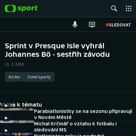
POPULÁRNÍ
SLEDOVAT
Fotbal
Sprint v Presque Isle vyhrál
Johannes Bö - sestřih závodu
Hokej
11. 2. 2016
Tenis
Archiv
Zimní sporty
Atletika
Cyklistika
Videa k tématu
DALŠÍ SPORTY
Parabiatlonistky se na sezonu připravují
v Novém Městě
Michal Krčmář o vztahu k fotbalu i
Americký fotbal
NEPŘEHLÉDNĚTE
sledování MS