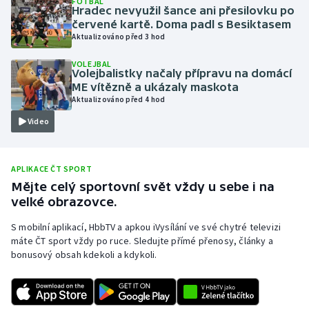
FOTBAL
Hradec nevyužil šance ani přesilovku po
Olympijské hry
červené kartě. Doma padl s Besiktasem
Aktualizováno před 3 hod
Parasport
VOLEJBAL
Volejbalistky načaly přípravu na domácí
Plavání
ME vítězně a ukázaly maskota
Aktualizováno před 4 hod
Plážový volejbal
Video
Ragby
APLIKACE ČT SPORT
Rychlobruslení
Mějte celý sportovní svět vždy u sebe i na
velké obrazovce.
Rychlostní kanoistika
S mobilní aplikací, HbbTV a apkou iVysílání ve své chytré televizi
máte ČT sport vždy po ruce. Sledujte přímé přenosy, články a
Short track
bonusový obsah kdekoli a kdykoli.
Sportovní střelba