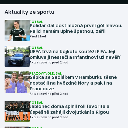
Aktuality ze sportu
Gymnastika
FOTBAL
Polidar dal dost možná první gól hlavou.
Házená
Palici nemám úplně špatnou, zářil
Před 2 hod
Jezdectví
FOTBAL
UEFA trvá na bojkotu soutěží FIFA. Její
Judo
omluva jí nestačí a Infantinovi už nevěří
Aktualizováno před 2 hod
Krasobruslení
PLÁŽOVÝ VOLEJBAL
Šépka se Sedlákem v Hamburku těsně
Lezení
nestačili na hvězdné Nory a pak i na
Francouze
Aktualizováno před 2 hod
Lyže a snowboard
FOTBAL
Jablonec doma splnil roli favorita a
Moderní pětiboj
úspěšně zahájil dvojutkání s Rigou
Aktualizováno před 3 hod
Motorsport