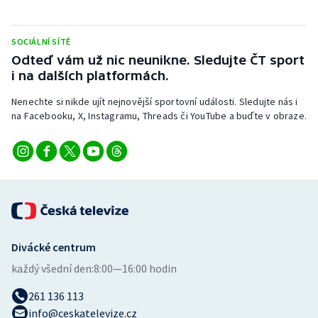
Stolní tenis
SOCIÁLNÍ SÍTĚ
Triatlon
Odteď vám už nic neunikne. Sledujte ČT sport
i na dalších platformách.
Veslování
Nenechte si nikde ujít nejnovější sportovní události. Sledujte nás i
Vodní slalom
na Facebooku, X, Instagramu, Threads či YouTube a buďte v obraze.
Volejbal
Ostatní
Divácké centrum
každý všední den:
8:00—16:00 hodin
261 136 113
info@ceskatelevize.cz