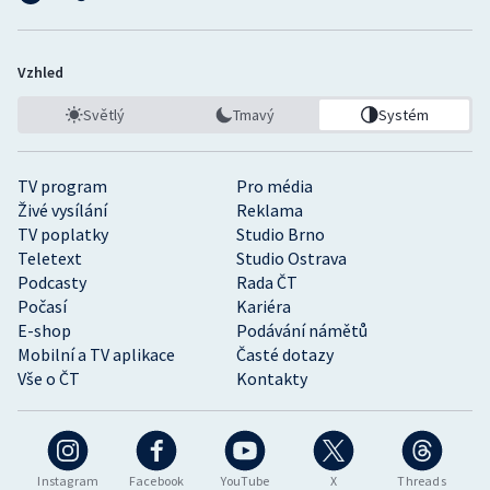
Vzhled
Světlý
Tmavý
Systém
TV program
Pro média
Živé vysílání
Reklama
TV poplatky
Studio Brno
Teletext
Studio Ostrava
Podcasty
Rada ČT
Počasí
Kariéra
E-shop
Podávání námětů
Mobilní a TV aplikace
Časté dotazy
Vše o ČT
Kontakty
Instagram
Facebook
YouTube
X
Threads