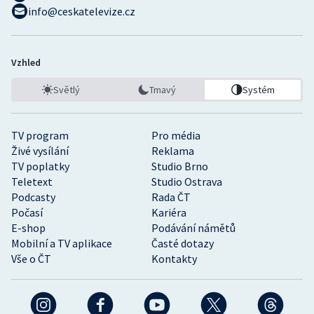
info@ceskatelevize.cz
Vzhled
Světlý
Tmavý
Systém
TV program
Pro média
Živé vysílání
Reklama
TV poplatky
Studio Brno
Teletext
Studio Ostrava
Podcasty
Rada ČT
Počasí
Kariéra
E-shop
Podávání námětů
Mobilní a TV aplikace
Časté dotazy
Vše o ČT
Kontakty