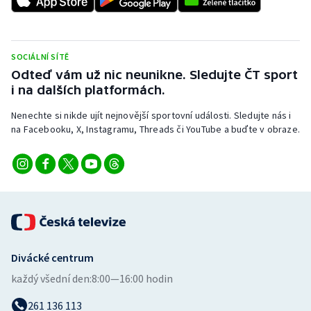
Stolní tenis
Triatlon
SOCIÁLNÍ SÍTĚ
Odteď vám už nic neunikne. Sledujte ČT sport
Veslování
i na dalších platformách.
Vodní slalom
Nenechte si nikde ujít nejnovější sportovní události. Sledujte nás i
na Facebooku, X, Instagramu, Threads či YouTube a buďte v obraze.
Volejbal
Ostatní
Divácké centrum
každý všední den:
8:00—16:00 hodin
261 136 113