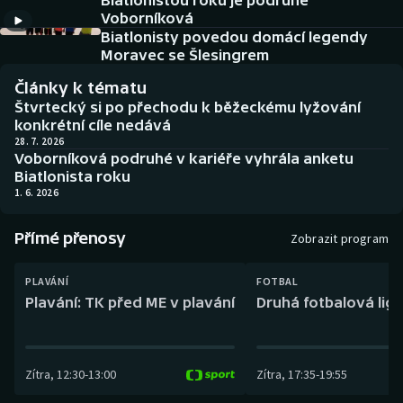
Biatlonistou roku je podruhé
Baseball a softbal
Soutěže
Voborníková
Biatlonisty povedou domácí legendy
Basketbal
Historické návraty
Moravec se Šlesingrem
Články k tématu
Biatlon
Aplikace ČT sport
Štvrtecký si po přechodu k běžeckému lyžování
konkrétní cíle nedává
Boby a skeleton
AZ kvíz
28. 7. 2026
Voborníková podruhé v kariéře vyhrála anketu
Biatlonista roku
Box
1. 6. 2026
Curling
Přímé přenosy
Zobrazit program
Dostihy
PLAVÁNÍ
FOTBAL
Plavání: TK před ME v plavání
Druhá fotbalová liga
Florbal
Futsal
Zítra
,
12:30
-
13:00
Zítra
,
17:35
-
19:55
Golf