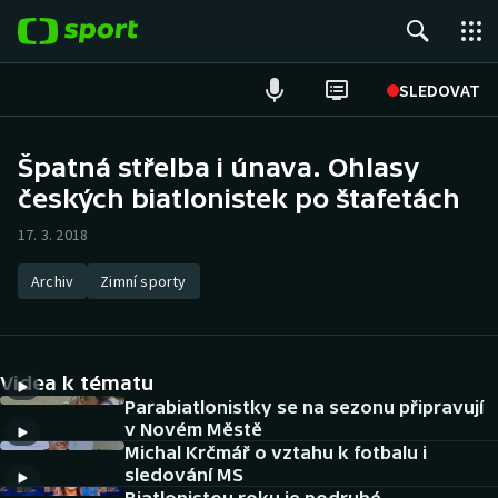
POPULÁRNÍ
SLEDOVAT
Fotbal
Špatná střelba i únava. Ohlasy
českých biatlonistek po štafetách
Hokej
17. 3. 2018
Tenis
Archiv
Zimní sporty
Atletika
Cyklistika
Videa k tématu
DALŠÍ SPORTY
Parabiatlonistky se na sezonu připravují
v Novém Městě
Michal Krčmář o vztahu k fotbalu i
Americký fotbal
NEPŘEHLÉDNĚTE
sledování MS