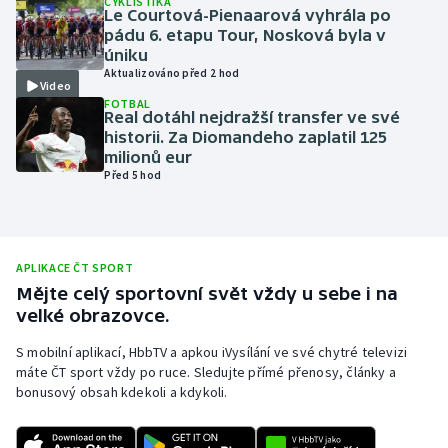
CYKLISTIKA
Le Courtová-Pienaarová vyhrála po
Olympijské hry
pádu 6. etapu Tour, Nosková byla v
úniku
Aktualizováno před 2 hod
Parasport
Video
FOTBAL
Real dotáhl nejdražší transfer ve své
Plavání
historii. Za Diomandeho zaplatil 125
milionů eur
Plážový volejbal
Před 5 hod
Ragby
Rychlobruslení
APLIKACE ČT SPORT
Mějte celý sportovní svět vždy u sebe i na
velké obrazovce.
Rychlostní kanoistika
S mobilní aplikací, HbbTV a apkou iVysílání ve své chytré televizi
Short track
máte ČT sport vždy po ruce. Sledujte přímé přenosy, články a
bonusový obsah kdekoli a kdykoli.
Sportovní střelba