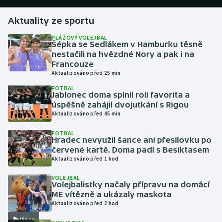
Aktuality ze sportu
Gymnastika
PLÁŽOVÝ VOLEJBAL
Šépka se Sedlákem v Hamburku těsně
Házená
nestačili na hvězdné Nory a pak i na
Francouze
Jezdectví
Aktualizováno před 25 min
FOTBAL
Judo
Jablonec doma splnil roli favorita a
úspěšně zahájil dvojutkání s Rigou
Aktualizováno před 45 min
Krasobruslení
FOTBAL
Hradec nevyužil šance ani přesilovku po
Lezení
červené kartě. Doma padl s Besiktasem
Aktualizováno před 1 hod
Lyže a snowboard
VOLEJBAL
Volejbalistky načaly přípravu na domácí
Moderní pětiboj
ME vítězně a ukázaly maskota
Aktualizováno před 2 hod
Motorsport
Video