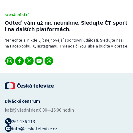
Stolní tenis
SOCIÁLNÍ SÍTĚ
Triatlon
Odteď vám už nic neunikne. Sledujte ČT sport
i na dalších platformách.
Veslování
Nenechte si nikde ujít nejnovější sportovní události. Sledujte nás i
na Facebooku, X, Instagramu, Threads či YouTube a buďte v obraze.
Vodní slalom
Volejbal
Ostatní
Divácké centrum
každý všední den:
8:00—16:00 hodin
261 136 113
info@ceskatelevize.cz