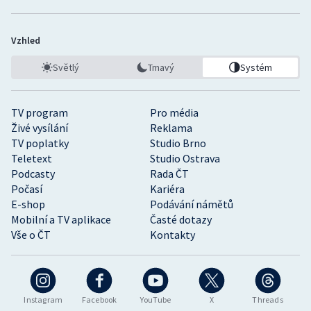
Vzhled
Světlý
Tmavý
Systém
TV program
Pro média
Živé vysílání
Reklama
TV poplatky
Studio Brno
Teletext
Studio Ostrava
Podcasty
Rada ČT
Počasí
Kariéra
E-shop
Podávání námětů
Mobilní a TV aplikace
Časté dotazy
Vše o ČT
Kontakty
Instagram
Facebook
YouTube
X
Threads