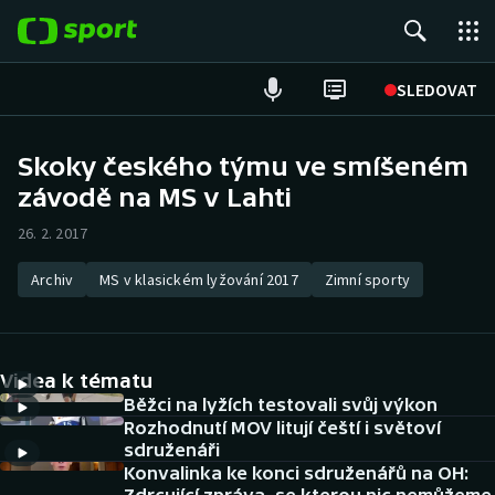
POPULÁRNÍ
SLEDOVAT
Fotbal
Skoky českého týmu ve smíšeném
závodě na MS v Lahti
Hokej
26. 2. 2017
Tenis
Archiv
MS v klasickém lyžování 2017
Zimní sporty
Atletika
Cyklistika
Videa k tématu
DALŠÍ SPORTY
Běžci na lyžích testovali svůj výkon
Rozhodnutí MOV litují čeští i světoví
sdruženáři
Americký fotbal
NEPŘEHLÉDNĚTE
Konvalinka ke konci sdruženářů na OH: