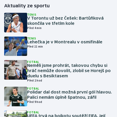
Aktuality ze sportu
Gymnastika
TENIS
V Torontu už bez Češek: Bartůňková
skončila ve třetím kole
Házená
Před 4 min
Jezdectví
TENIS
Lehečka je v Montrealu v osmifinále
Před 21 min
Judo
Krasobruslení
FOTBAL
Neměli jsme prohrát, takovou chybu si
hráč nemůže dovolit, zlobil se Horejš po
Lezení
duelu s Besiktasem
Před 2 hod
Lyže a snowboard
FOTBAL
Polidar dal dost možná první gól hlavou.
Palici nemám úplně špatnou, zářil
Moderní pětiboj
Před 9 hod
Motorsport
FOTBAL
UEFA trvá na bojkotu soutěží FIFA. Její