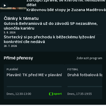
Zdrcující zpráva, se kterou nic nemůžeme
Baseball a softbal
Soutěže
dělat
Královnou bílé stopy je Zuzana Maděrová
Basketbal
Historické návraty
Články k tématu
Gutová-Behramiová už do závodů SP nezasáhne,
Biatlon
Aplikace ČT sport
ukončila kariéru
5. 8. 2026
Štvrtecký si po přechodu k běžeckému lyžování
Boby a skeleton
AZ kvíz
konkrétní cíle nedává
28. 7. 2026
Box
Přímé přenosy
Zobrazit program
Curling
PLAVÁNÍ
FOTBAL
Dostihy
Plavání: TK před ME v plavání
Druhá fotbalová liga
Florbal
Dnes
,
12:30
-
13:00
Dnes
,
17:35
-
19:55
Futsal
Golf