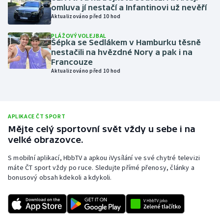
omluva jí nestačí a Infantinovi už nevěří
Olympijské hry
Aktualizováno před 10 hod
PLÁŽOVÝ VOLEJBAL
Parasport
Šépka se Sedlákem v Hamburku těsně
nestačili na hvězdné Nory a pak i na
Plavání
Francouze
Aktualizováno před 10 hod
Plážový volejbal
Ragby
APLIKACE ČT SPORT
Mějte celý sportovní svět vždy u sebe i na
Rychlobruslení
velké obrazovce.
Rychlostní kanoistika
S mobilní aplikací, HbbTV a apkou iVysílání ve své chytré televizi
máte ČT sport vždy po ruce. Sledujte přímé přenosy, články a
bonusový obsah kdekoli a kdykoli.
Short track
Sportovní střelba