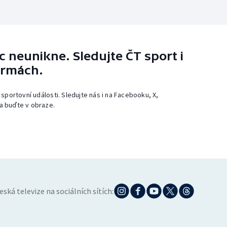
 neunikne. Sledujte ČT sport i
ormách.
 sportovní události. Sledujte nás i na Facebooku, X,
a buďte v obraze.
eská televize na sociálních sítích: