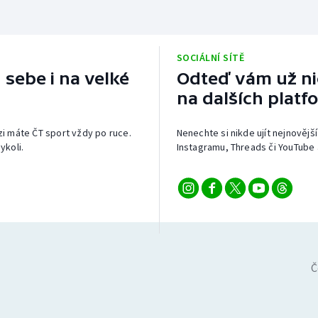
SOCIÁLNÍ SÍTĚ
 sebe i na velké
Odteď vám už nic
na dalších platf
izi máte ČT sport vždy po ruce.
Nenechte si nikde ujít nejnovější
ykoli.
Instagramu, Threads či YouTube 
Č