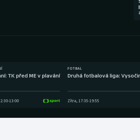
Moderní pětiboj
Triatlon
2
Motorsport
Veslování
Olympijské hry
Vodní slalom
Parasport
Volejbal
Plavání
Ostatní
NÍ
FOTBAL
ní: TK před ME v plavání
Druhá fotbalová liga: Vysočin
Plážový volejbal
12:30
-
13:00
Zítra
,
17:35
-
19:55