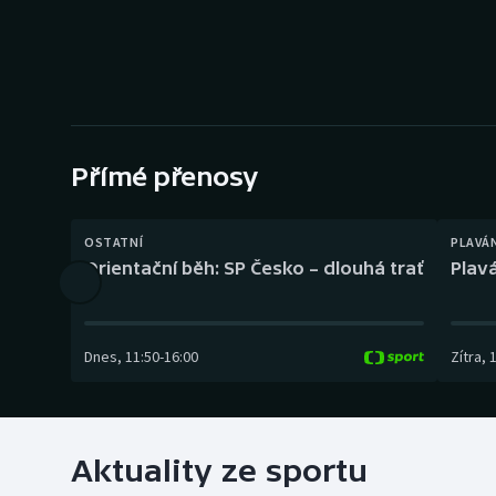
Curling
Dostihy
Florbal
Futsal
Přímé přenosy
Golf
OSTATNÍ
PLAVÁ
Orientační běh: SP Česko – dlouhá trať
Plavá
Gymnastika
Dnes
,
11:50
-
16:00
Zítra
,
Aktuality ze sportu