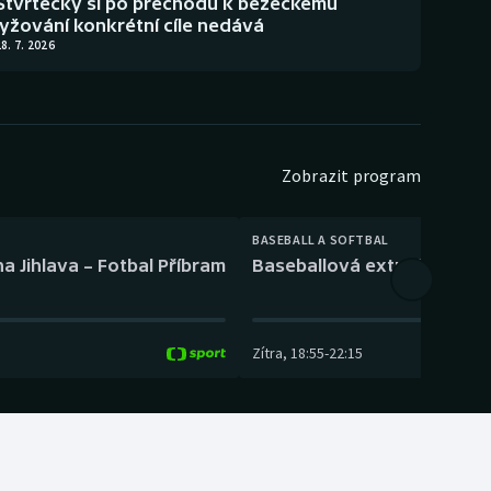
Štvrtecký si po přechodu k běžeckému
lyžování konkrétní cíle nedává
8. 7. 2026
Zobrazit program
BASEBALL A SOFTBAL
a Jihlava – Fotbal Příbram
Baseballová extraliga: Tře
Zítra
,
18:55
-
22:15