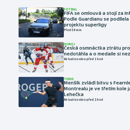
FOTBAL
FIFA se omlouvá a stojí za I
Podle Guardianu se podílela 
projektu superligy
Před 58 min
HOKEJ
Česká osmnáctka ztrátu pro
nedotáhla a o medaile si ne
Aktualizováno před 1 hod
TENIS
Menšík zvládl bitvu s Fearnl
Montrealu je ve třetím kole 
Lehečka
Aktualizováno před 2 hod