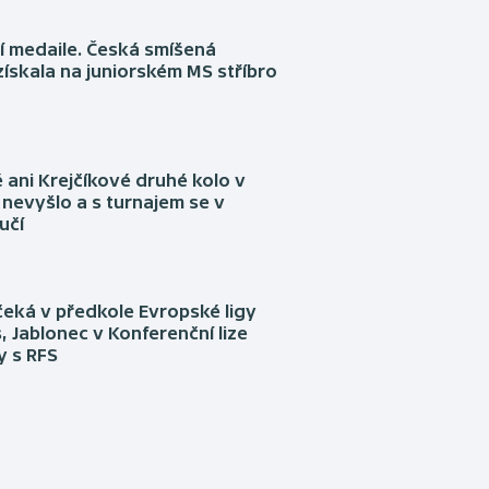
í medaile. Česká smíšená
získala na juniorském MS stříbro
ani Krejčíkové druhé kolo v
nevyšlo a s turnajem se v
učí
eká v předkole Evropské ligy
, Jablonec v Konferenční lize
ly s RFS