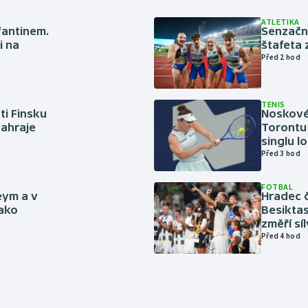
ATLETIKA
nfantinem.
Senzačn
i na
štafeta 
Před 2 hod
TENIS
ti Finsku
Noskové 
zahraje
Torontu 
singlu lo
Před 3 hod
FOTBAL
eym a v
Hradec č
jako
Besiktas
změří sí
Před 4 hod