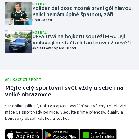
FOTBAL
Polidar dal dost možná první gól hlavou.
Olympijské hry
Palici nemám úplně špatnou, zářil
Před 10 hod
Parasport
FOTBAL
UEFA trvá na bojkotu soutěží FIFA. Její
Plavání
omluva jí nestačí a Infantinovi už nevěří
Aktualizováno před 10 hod
Plážový volejbal
Ragby
APLIKACE ČT SPORT
Rychlobruslení
Mějte celý sportovní svět vždy u sebe i na
velké obrazovce.
Rychlostní kanoistika
S mobilní aplikací, HbbTV a apkou iVysílání ve své chytré televizi
máte ČT sport vždy po ruce. Sledujte přímé přenosy, články a
Short track
bonusový obsah kdekoli a kdykoli.
Sportovní střelba