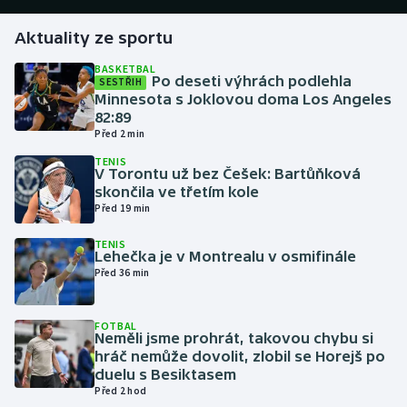
Aktuality ze sportu
Gymnastika
BASKETBAL
Po deseti výhrách podlehla
SESTŘIH
Házená
Minnesota s Joklovou doma Los Angeles
82:89
Jezdectví
Před 2 min
TENIS
Judo
V Torontu už bez Češek: Bartůňková
skončila ve třetím kole
Před 19 min
Krasobruslení
TENIS
Lehečka je v Montrealu v osmifinále
Lezení
Před 36 min
Lyže a snowboard
FOTBAL
Neměli jsme prohrát, takovou chybu si
Moderní pětiboj
hráč nemůže dovolit, zlobil se Horejš po
duelu s Besiktasem
Motorsport
Před 2 hod