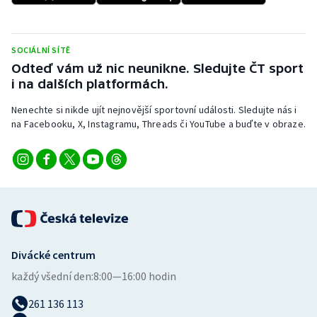
Stolní tenis
Triatlon
SOCIÁLNÍ SÍTĚ
Odteď vám už nic neunikne. Sledujte ČT sport
Veslování
i na dalších platformách.
Nenechte si nikde ujít nejnovější sportovní události. Sledujte nás i
Vodní slalom
na Facebooku, X, Instagramu, Threads či YouTube a buďte v obraze.
Volejbal
Ostatní
Divácké centrum
každý všední den:
8:00—16:00 hodin
261 136 113