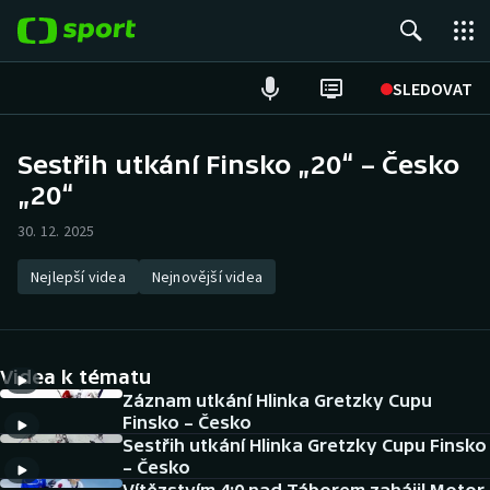
POPULÁRNÍ
SLEDOVAT
Fotbal
Sestřih utkání Finsko „20“ – Česko
„20“
Hokej
30. 12. 2025
Tenis
Nejlepší videa
Nejnovější videa
Atletika
Cyklistika
Videa k tématu
DALŠÍ SPORTY
Záznam utkání Hlinka Gretzky Cupu
Finsko – Česko
Sestřih utkání Hlinka Gretzky Cupu Finsko
Americký fotbal
NEPŘEHLÉDNĚTE
– Česko