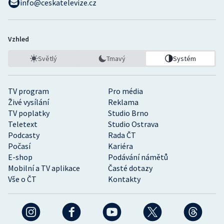
info@ceskatelevize.cz
Vzhled
Světlý
Tmavý
Systém
TV program
Pro média
Živé vysílání
Reklama
TV poplatky
Studio Brno
Teletext
Studio Ostrava
Podcasty
Rada ČT
Počasí
Kariéra
E-shop
Podávání námětů
Mobilní a TV aplikace
Časté dotazy
Vše o ČT
Kontakty