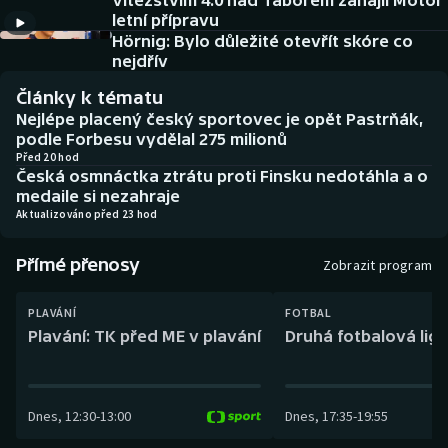
Vítězstvím 4:0 nad Táborem zahájil Motor
Baseball a softbal
Soutěže
letní přípravu
Hörnig: Bylo důležité otevřít skóre co
Basketbal
Historické návraty
nejdřív
Články k tématu
Biatlon
Aplikace ČT sport
Nejlépe placený český sportovec je opět Pastrňák,
podle Forbesu vydělal 275 milionů
Boby a skeleton
AZ kvíz
Před 20 hod
Česká osmnáctka ztrátu proti Finsku nedotáhla a o
medaile si nezahraje
Box
Aktualizováno před 23 hod
Curling
Přímé přenosy
Zobrazit program
Dostihy
PLAVÁNÍ
FOTBAL
Plavání: TK před ME v plavání
Druhá fotbalová liga
Florbal
Futsal
Dnes
,
12:30
-
13:00
Dnes
,
17:35
-
19:55
Golf