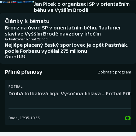
Baseball a softbal
Soutěže
Jan Picek o organizaci SP v orientačním
běhu ve Vyšším Brodě
Basketbal
Historické návraty
Články k tématu
Bronz na úvod SP v orientačním běhu. Rauturier
Biatlon
Aplikace ČT sport
slaví ve Vyšším Brodě navzdory křečím
Aktualizováno před 22 hod
Nejlépe placený český sportovec je opět Pastrňák,
Boby a skeleton
AZ kvíz
podle Forbesu vydělal 275 milionů
Včera v 11:56
Box
Přímé přenosy
Zobrazit program
Curling
FOTBAL
Dostihy
Druhá fotbalová liga: Vysočina Jihlava – Fotbal Příb
Florbal
Dnes
,
17:35
-
19:55
Futsal
Golf