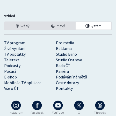
Vzhled
Světlý
Tmavý
Systém
TV program
Pro média
Živé vysílání
Reklama
TV poplatky
Studio Brno
Teletext
Studio Ostrava
Podcasty
Rada ČT
Počasí
Kariéra
E-shop
Podávání námětů
Mobilní a TV aplikace
Časté dotazy
Vše o ČT
Kontakty
Instagram
Facebook
YouTube
X
Threads