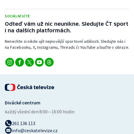
Stolní tenis
SOCIÁLNÍ SÍTĚ
Triatlon
Odteď vám už nic neunikne. Sledujte ČT sport
i na dalších platformách.
Veslování
Nenechte si nikde ujít nejnovější sportovní události. Sledujte nás i
Vodní slalom
na Facebooku, X, Instagramu, Threads či YouTube a buďte v obraze.
Volejbal
Ostatní
Divácké centrum
každý všední den:
8:00—16:00 hodin
261 136 113
info@ceskatelevize.cz