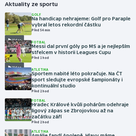
Aktuality ze sportu
Gymnastika
GOLF
Na handicap nehrajeme: Golf pro Paraple
vybral letos rekordní částku
Házená
Před 54 min
Video
FOTBAL
Jezdectví
Messi dal první góly po MS a je nejlepším
střelcem v historii Leagues Cupu
Judo
Před 1 hod
Video
ATLETIKA
Krasobruslení
Sportem nabité léto pokračuje. Na ČT
sport sledujte evropské šampionáty i
kontinuální studio
Lezení
Před 2 hod
FOTBAL
Lyže a snowboard
Hradec Králové kvůli pohárům odehraje
ligový zápas se Zbrojovkou až na
Moderní pětiboj
začátku září
Před 2 hod
Motorsport
ATLETIKA
Amálie fandí Apoleně. Hlavy máme