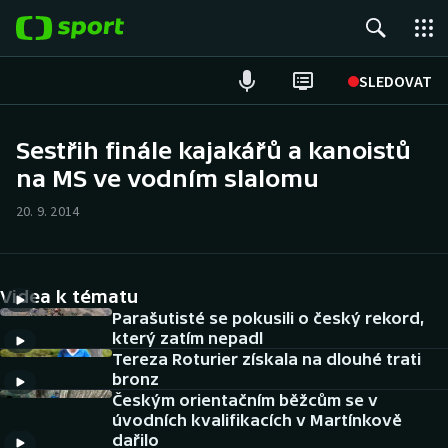
POPULÁRNÍ
SLEDOVAT
Fotbal
Sestřih finále kajakářů a kanoistů
na MS ve vodním slalomu
Hokej
20. 9. 2014
Tenis
Atletika
Videa k tématu
Cyklistika
Parašutisté se pokusili o český rekord,
který zatím nepadl
Tereza Roturier získala na dlouhé trati
DALŠÍ SPORTY
bronz
Českým orientačním běžcům se v
Americký fotbal
NEPŘEHLÉDNĚTE
úvodních kvalifikacích v Martínkově
dařilo