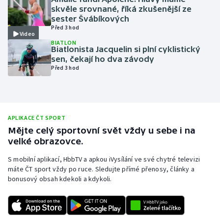
skvěle srovnané, říká zkušenější ze
Olympijské hry
sester Švábíkových
Před 3 hod
Video
Parasport
BIATLON
Biatlonista Jacquelin si plní cyklistický
sen, čekají ho dva závody
Plavání
Před 3 hod
Plážový volejbal
Ragby
APLIKACE ČT SPORT
Mějte celý sportovní svět vždy u sebe i na
Rychlobruslení
velké obrazovce.
Rychlostní kanoistika
S mobilní aplikací, HbbTV a apkou iVysílání ve své chytré televizi
máte ČT sport vždy po ruce. Sledujte přímé přenosy, články a
bonusový obsah kdekoli a kdykoli.
Short track
Sportovní střelba