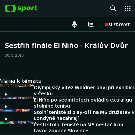
POPULÁRNÍ
SLEDOVAT
Fotbal
Sestřih finále El Niňo - Králův Dvůr
Hokej
30. 5. 2013
Tenis
Videa k tématu
Atletika
Olympijský vítěz Waldner baví při exhibici
v Česku
Cyklistika
El Niňo po sedmi letech ovládlo extraligu
stolního tenisu
DALŠÍ SPORTY
Stolní tenisté si play-off na MS družstev v
Londýně nezahrají
Americký fotbal
Čeští stolní tenisté na MS nestačili na
NEPŘEHLÉDNĚTE
favorizované Slovince