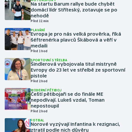
Na startu Barum rallye bude chybět
domácí lídr Stříteský, zotavuje se po
Gymnastika
nehodě
Před 12 min
Házená
PLAVÁNÍ
Evropa je pro nás velká prověrka, říká
šéftrenérka plavců Škábová a věří v
Jezdectví
medaili
Před 1 hod
Judo
SPORTOVNÍ STŘELBA
Šindlerová vybojovala titul mistryně
Krasobruslení
Evropy do 23 let ve střelbě ze sportovní
pistole
Před 2 hod
Lezení
MODERNÍ PĚTIBOJ
Čeští pětibojaři se do finále ME
Lyže a snowboard
nepodívají. Lukeš vzdal, Toman
nepostoupil
Před 2 hod
Moderní pětiboj
FOTBAL
Norové vyzývají Infantina k rezignaci,
Motorsport
ztratil podle nich důvěru