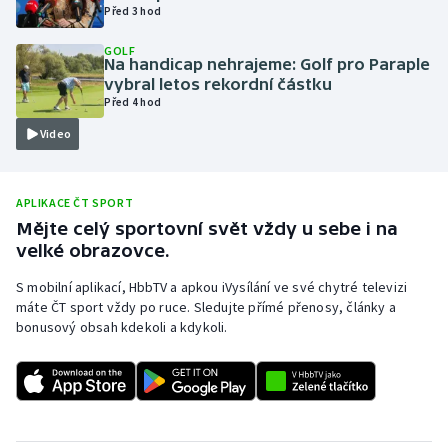
Před 3 hod
Olympijské hry
GOLF
Na handicap nehrajeme: Golf pro Paraple
Parasport
vybral letos rekordní částku
Před 4 hod
Plavání
Video
Plážový volejbal
APLIKACE ČT SPORT
Ragby
Mějte celý sportovní svět vždy u sebe i na
velké obrazovce.
Rychlobruslení
S mobilní aplikací, HbbTV a apkou iVysílání ve své chytré televizi
máte ČT sport vždy po ruce. Sledujte přímé přenosy, články a
Rychlostní kanoistika
bonusový obsah kdekoli a kdykoli.
Short track
Sportovní střelba