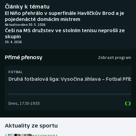
Baseball a softbal
Soutěže
Články k tématu
El Niňo přehrálo v superfinále Havlíčkův Brod a je
Basketbal
Historické návraty
pojedenácté domácím mistrem
Aktualizováno 30. 5. 2026
Češi na MS družstev ve stolním tenisu neprošli ze
Biatlon
Aplikace ČT sport
skupin
30. 4. 2026
Boby a skeleton
AZ kvíz
Přímé přenosy
Zobrazit program
Box
FOTBAL
Curling
Druhá fotbalová liga: Vysočina Jihlava – Fotbal Příb
Dostihy
Dnes
,
17:35
-
19:55
Florbal
Futsal
Aktuality ze sportu
Golf
MOTORSPORT