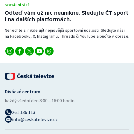
Stolní tenis
SOCIÁLNÍ SÍTĚ
Odteď vám už nic neunikne. Sledujte ČT sport
Triatlon
i na dalších platformách.
Nenechte si nikde ujít nejnovější sportovní události. Sledujte nás i
Veslování
na Facebooku, X, Instagramu, Threads či YouTube a buďte v obraze.
Vodní slalom
Volejbal
Ostatní
Divácké centrum
každý všední den:
8:00—16:00 hodin
261 136 113
info@ceskatelevize.cz