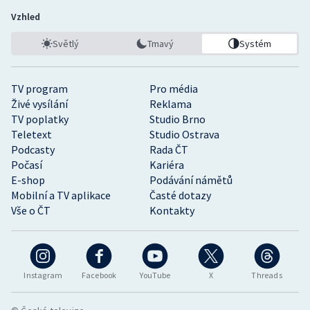
Vzhled
Světlý
Tmavý
Systém
TV program
Pro média
Živé vysílání
Reklama
TV poplatky
Studio Brno
Teletext
Studio Ostrava
Podcasty
Rada ČT
Počasí
Kariéra
E-shop
Podávání námětů
Mobilní a TV aplikace
Časté dotazy
Vše o ČT
Kontakty
Instagram
Facebook
YouTube
X
Threads