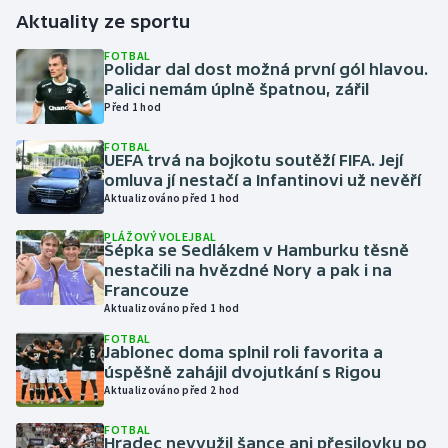
Aktuality ze sportu
Gymnastika
FOTBAL
Polidar dal dost možná první gól hlavou.
Palici nemám úplně špatnou, zářil
Házená
Před 1 hod
Jezdectví
FOTBAL
UEFA trvá na bojkotu soutěží FIFA. Její
omluva jí nestačí a Infantinovi už nevěří
Judo
Aktualizováno před 1 hod
Krasobruslení
PLÁŽOVÝ VOLEJBAL
Šépka se Sedlákem v Hamburku těsně
nestačili na hvězdné Nory a pak i na
Lezení
Francouze
Aktualizováno před 1 hod
Lyže a snowboard
FOTBAL
Jablonec doma splnil roli favorita a
úspěšně zahájil dvojutkání s Rigou
Moderní pětiboj
Aktualizováno před 2 hod
Motorsport
FOTBAL
Hradec nevyužil šance ani přesilovku po