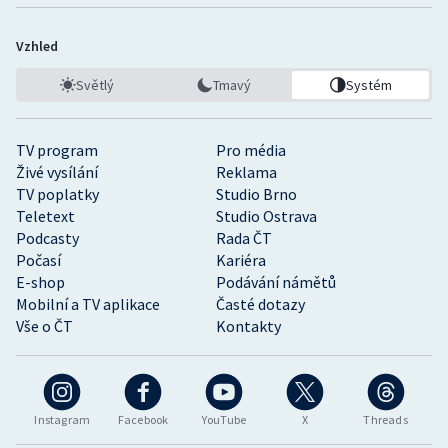
Vzhled
Světlý
Tmavý
Systém
TV program
Pro média
Živé vysílání
Reklama
TV poplatky
Studio Brno
Teletext
Studio Ostrava
Podcasty
Rada ČT
Počasí
Kariéra
E-shop
Podávání námětů
Mobilní a TV aplikace
Časté dotazy
Vše o ČT
Kontakty
Instagram
Facebook
YouTube
X
Threads