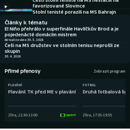
Čeští stolní tenisté na MS nestačili na
Baseball a softbal
Soutěže
favorizované Slovince
Stolní tenisté porazili na MS Bahrajn
Basketbal
Historické návraty
Články k tématu
El Niňo přehrálo v superfinále Havlíčkův Brod a je
Biatlon
Aplikace ČT sport
pojedenácté domácím mistrem
Aktualizováno 30. 5. 2026
Češi na MS družstev ve stolním tenisu neprošli ze
Boby a skeleton
AZ kvíz
skupin
30. 4. 2026
Box
Přímé přenosy
Zobrazit program
Curling
PLAVÁNÍ
FOTBAL
Dostihy
Plavání: TK před ME v plavání
Druhá fotbalová liga
Florbal
Zítra
,
12:30
-
13:00
Zítra
,
17:35
-
19:55
Futsal
Golf