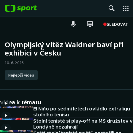
POPULÁRNÍ
SLEDOVAT
Fotbal
Olympijský vítěz Waldner baví při
exhibici v Česku
Hokej
10. 6. 2026
Tenis
Nejlepší videa
Atletika
Cyklistika
Videa k tématu
DALŠÍ SPORTY
El Niňo po sedmi letech ovládlo extraligu
stolního tenisu
Stolní tenisté si play-off na MS družstev v
Americký fotbal
NEPŘEHLÉDNĚTE
Londýně nezahrají