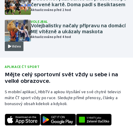
červené kartě. Doma padl s Besiktasem
Olympijské hry
Aktualizováno před 2 hod
VOLEJBAL
Parasport
Volejbalistky načaly přípravu na domácí
ME vítězně a ukázaly maskota
Plavání
Aktualizováno před 4 hod
Video
Plážový volejbal
Ragby
APLIKACE ČT SPORT
Mějte celý sportovní svět vždy u sebe i na
Rychlobruslení
velké obrazovce.
S mobilní aplikací, HbbTV a apkou iVysílání ve své chytré televizi
Rychlostní kanoistika
máte ČT sport vždy po ruce. Sledujte přímé přenosy, články a
bonusový obsah kdekoli a kdykoli.
Short track
Sportovní střelba