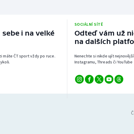
SOCIÁLNÍ SÍTĚ
 sebe i na velké
Odteď vám už nic
na dalších platf
izi máte ČT sport vždy po ruce.
Nenechte si nikde ujít nejnovější
ykoli.
Instagramu, Threads či YouTube 
Č