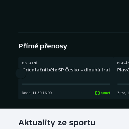
Curling
Dostihy
Florbal
Futsal
Přímé přenosy
Golf
OSTATNÍ
PLAVÁ
Orientační běh: SP Česko – dlouhá trať
Plavá
Gymnastika
Dnes
,
11:50
-
16:00
Zítra
,
Aktuality ze sportu