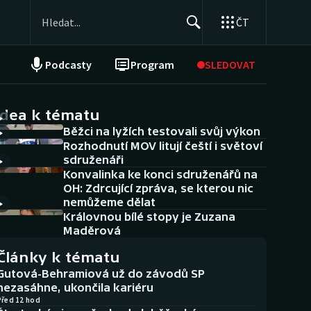
ČT
Podcasty
Program
SLEDOVAT
NEPŘEHLÉDNĚTE
Soutěže
idea k tématu
Běžci na lyžích testovali svůj výkon
Historické návraty
Rozhodnutí MOV litují čeští i světoví
sdruženáři
Aplikace ČT sport
Konvalinka ke konci sdruženářů na
OH: Zdrcující zpráva, se kterou nic
AZ kvíz
nemůžeme dělat
Královnou bílé stopy je Zuzana
Maděrová
Články k tématu
Gutová-Behramiová už do závodů SP
nezasáhne, ukončila kariéru
Před 12 hod