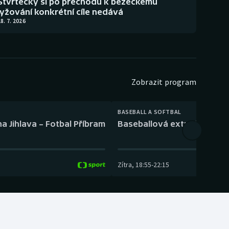
Štvrtecký si po přechodu k běžeckému
lyžování konkrétní cíle nedává
8. 7. 2026
Zobrazit program
BASEBALL A SOFTBAL
a Jihlava – Fotbal Příbram
Baseballová extraliga: Tře
Zítra
,
18:55
-
22:15