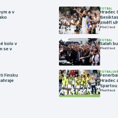
FOTBAL
eym a v
Hradec č
jako
Besiktas
změří sí
Před 1 hod
FOTBAL
é kolo v
Salah b
m se v
Před 8 hod
FOTBALOVÁ
ti Finsku
Fenerbah
zahraje
Hradec a
Spartou
Před 9 hod