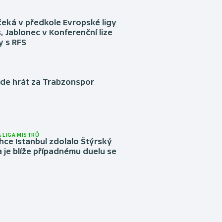
eká v předkole Evropské ligy
, Jablonec v Konferenční lize
ly s RFS
ude hrát za Trabzonspor
 LIGA MISTRŮ
ce Istanbul zdolalo Štýrský
 je blíže případnému duelu se