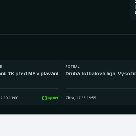
Moderní pětiboj
Triatlon
2
Motorsport
Veslování
Olympijské hry
Vodní slalom
Parasport
Volejbal
Plavání
Ostatní
NÍ
FOTBAL
ní: TK před ME v plavání
Druhá fotbalová liga: Vysočin
Plážový volejbal
12:30
-
13:00
Zítra
,
17:35
-
19:55