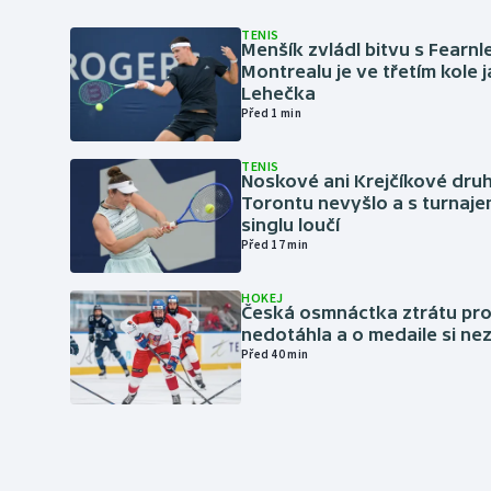
TENIS
Menšík zvládl bitvu s Fearnl
Montrealu je ve třetím kole 
Lehečka
Před 1 min
TENIS
Noskové ani Krejčíkové druh
Torontu nevyšlo a s turnaje
singlu loučí
Před 17 min
HOKEJ
Česká osmnáctka ztrátu pro
nedotáhla a o medaile si ne
Před 40 min