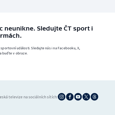
 neunikne. Sledujte ČT sport i
ormách.
 sportovní události. Sledujte nás i na Facebooku, X,
a buďte v obraze.
eská televize na sociálních sítích: