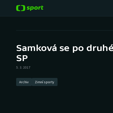
POPULÁRNÍ
DALŠÍ SPORTY
Fotbal
Americký fotbal
Samková se po druhé
Hokej
Baseball a softbal
SP
Tenis
Basketbal
5. 3. 2017
Atletika
Biatlon
Archiv
Zimní sporty
Cyklistika
Boby a skeleton
Box