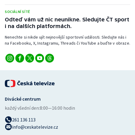
Stolní tenis
SOCIÁLNÍ SÍTĚ
Triatlon
Odteď vám už nic neunikne. Sledujte ČT sport
i na dalších platformách.
Veslování
Nenechte si nikde ujít nejnovější sportovní události. Sledujte nás i
na Facebooku, X, Instagramu, Threads či YouTube a buďte v obraze.
Vodní slalom
Volejbal
Ostatní
Divácké centrum
každý všední den:
8:00—16:00 hodin
261 136 113
info@ceskatelevize.cz