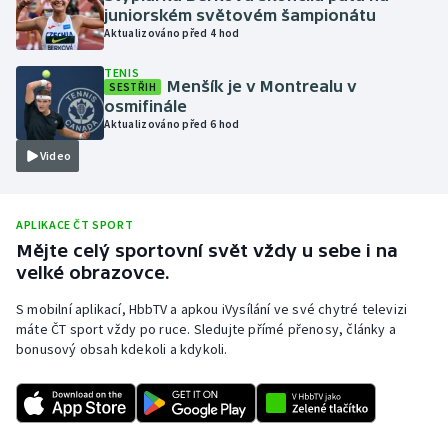
juniorském světovém šampionátu
Olympijské hry
Aktualizováno před 4 hod
TENIS
Parasport
Menšík je v Montrealu v
SESTŘIH
osmifinále
Plavání
Aktualizováno před 6 hod
Video
Plážový volejbal
Ragby
APLIKACE ČT SPORT
Mějte celý sportovní svět vždy u sebe i na
Rychlobruslení
velké obrazovce.
S mobilní aplikací, HbbTV a apkou iVysílání ve své chytré televizi
Rychlostní kanoistika
máte ČT sport vždy po ruce. Sledujte přímé přenosy, články a
bonusový obsah kdekoli a kdykoli.
Short track
Sportovní střelba