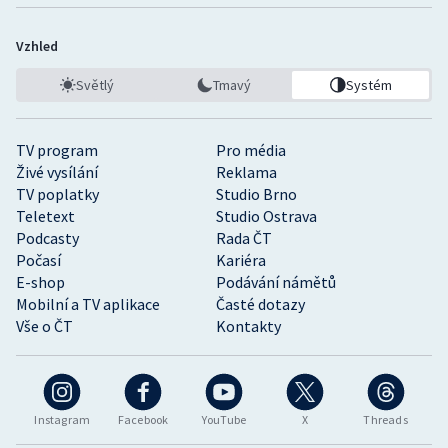
Vzhled
Světlý
Tmavý
Systém
TV program
Pro média
Živé vysílání
Reklama
TV poplatky
Studio Brno
Teletext
Studio Ostrava
Podcasty
Rada ČT
Počasí
Kariéra
E-shop
Podávání námětů
Mobilní a TV aplikace
Časté dotazy
Vše o ČT
Kontakty
Instagram
Facebook
YouTube
X
Threads