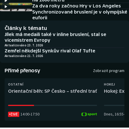
Baseball a softbal
Soutěže
Za dva roky začnou Hry v Los Angeles
Synchronizované bruslení je v olympijské
Basketbal
Historické návraty
euforii
Články k tématu
Biatlon
Aplikace ČT sport
Jílek má medaili také v inline bruslení, stal se
vicemistrem Evropy
Boby a skeleton
AZ kvíz
Aktualizováno 23. 7. 2026
Zemřel někdejší Synkův rival Olaf Tufte
Aktualizováno 21. 7. 2026
Box
Přímé přenosy
Zobrazit program
Curling
OSTATNÍ
HOKEJ
Dostihy
Orientační běh: SP Česko – střední trať
Hokej: Exh
Florbal
14:00
-
17:50
Dnes
,
16:55
-
19
Futsal
ŽIVĚ
Golf