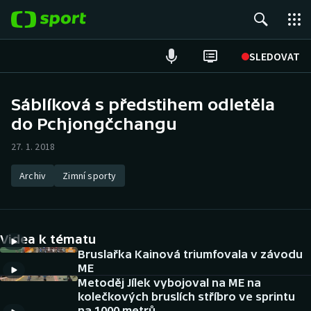
POPULÁRNÍ
SLEDOVAT
Fotbal
Sáblíková s předstihem odletěla
do Pchjongčchangu
Hokej
27. 1. 2018
Tenis
Archiv
Zimní sporty
Atletika
Cyklistika
Videa k tématu
DALŠÍ SPORTY
Bruslařka Kainová triumfovala v závodu
ME
Metoděj Jílek vybojoval na ME na
Americký fotbal
NEPŘEHLÉDNĚTE
kolečkových bruslích stříbro ve sprintu
na 1000 metrů