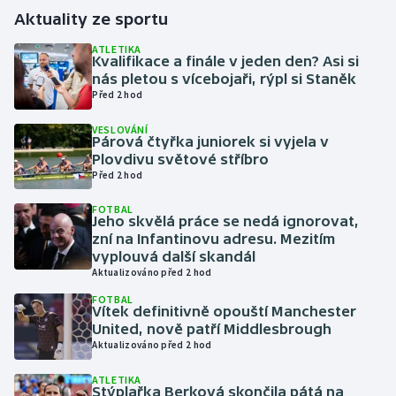
Aktuality ze sportu
Gymnastika
ATLETIKA
Kvalifikace a finále v jeden den? Asi si
nás pletou s vícebojaři, rýpl si Staněk
Házená
Před 2 hod
Jezdectví
VESLOVÁNÍ
Párová čtyřka juniorek si vyjela v
Plovdivu světové stříbro
Judo
Před 2 hod
Krasobruslení
FOTBAL
Jeho skvělá práce se nedá ignorovat,
zní na Infantinovu adresu. Mezitím
Lezení
vyplouvá další skandál
Aktualizováno před 2 hod
Lyže a snowboard
FOTBAL
Vítek definitivně opouští Manchester
United, nově patří Middlesbrough
Moderní pětiboj
Aktualizováno před 2 hod
Motorsport
ATLETIKA
Stýplařka Berková skončila pátá na