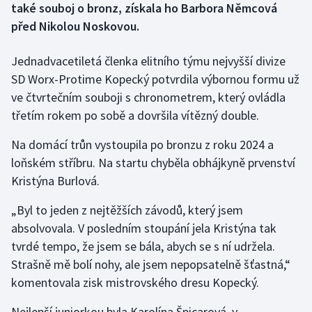
také souboj o bronz, získala ho Barbora Němcová
před Nikolou Noskovou.
Gymnastika
Jednadvacetiletá členka elitního týmu nejvyšší divize
Házená
SD Worx-Protime Kopecký potvrdila výbornou formu už
ve čtvrtečním souboji s chronometrem, který ovládla
Jezdectví
třetím rokem po sobě a dovršila vítězný double.
Judo
Na domácí trůn vystoupila po bronzu z roku 2024 a
loňském stříbru. Na startu chyběla obhájkyně prvenství
Krasobruslení
Kristýna Burlová.
Lezení
„Byl to jeden z nejtěžších závodů, který jsem
absolvovala. V posledním stoupání jela Kristýna tak
Lyže a snowboard
tvrdé tempo, že jsem se bála, abych se s ní udržela.
Strašně mě bolí nohy, ale jsem nepopsatelně šťastná,“
Moderní pětiboj
komentovala zisk mistrovského dresu Kopecký.
Motorsport
Nejlepší juniorkou byla Karolína Špicarová, v