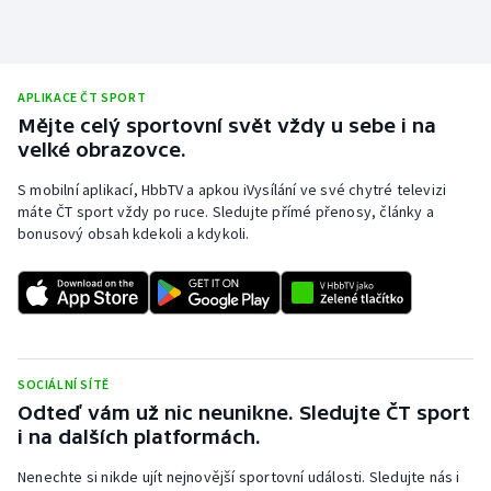
Stolní tenis
Triatlon
APLIKACE ČT SPORT
Veslování
Mějte celý sportovní svět vždy u sebe i na
velké obrazovce.
Vodní slalom
S mobilní aplikací, HbbTV a apkou iVysílání ve své chytré televizi
máte ČT sport vždy po ruce. Sledujte přímé přenosy, články a
Volejbal
bonusový obsah kdekoli a kdykoli.
Ostatní
SOCIÁLNÍ SÍTĚ
Odteď vám už nic neunikne. Sledujte ČT sport
i na dalších platformách.
Nenechte si nikde ujít nejnovější sportovní události. Sledujte nás i