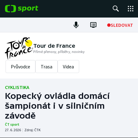
POPULÁRNÍ
SLEDOVAT
Fotbal
Tour de France
Přímé přenosy, příběhy, novinky
Hokej
Průvodce
Trasa
Videa
Tenis
Atletika
CYKLISTIKA
Kopecký ovládla domácí
Cyklistika
šampionát i v silničním
DALŠÍ SPORTY
závodě
ČT sport
Americký fotbal
NEPŘEHLÉDNĚTE
27. 6. 2026
|
Zdroj:
ČTK