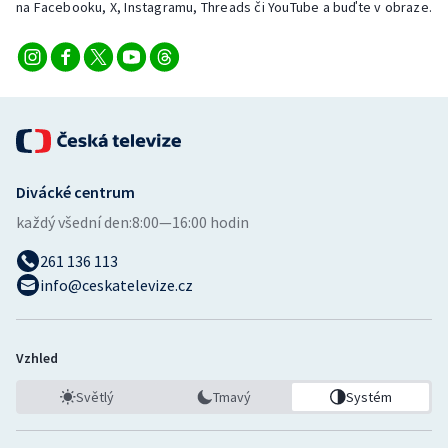
na Facebooku, X, Instagramu, Threads či YouTube a buďte v obraze.
Divácké centrum
každý všední den:
8:00—16:00 hodin
261 136 113
info@ceskatelevize.cz
Vzhled
Světlý
Tmavý
Systém