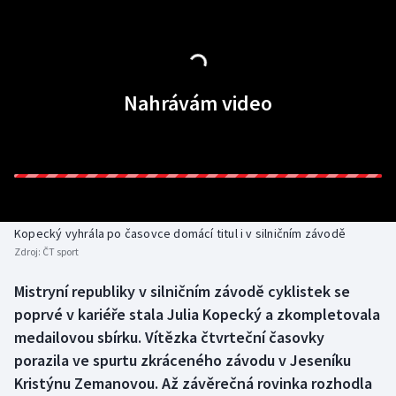
Baseball a softbal
Soutěže
Basketbal
Historické návraty
Biatlon
Aplikace ČT sport
Nahrávám video
Boby a skeleton
AZ kvíz
Box
Curling
Kopecký vyhrála po časovce domácí titul i v silničním závodě
Zdroj:
ČT sport
Dostihy
Mistryní republiky v silničním závodě cyklistek se
Florbal
poprvé v kariéře stala Julia Kopecký a zkompletovala
medailovou sbírku. Vítězka čtvrteční časovky
Futsal
porazila ve spurtu zkráceného závodu v Jeseníku
Kristýnu Zemanovou. Až závěrečná rovinka rozhodla
Golf