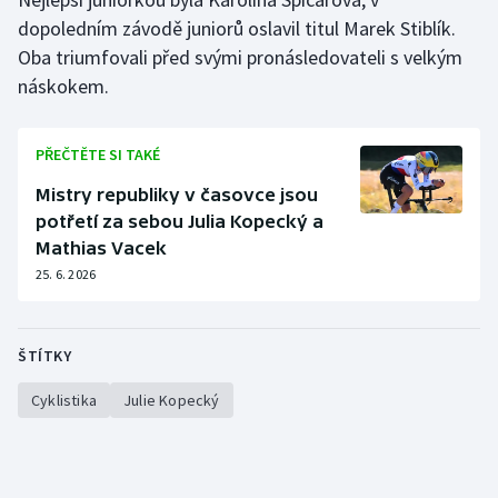
dopoledním závodě juniorů oslavil titul Marek Stiblík.
Olympijské hry
Oba triumfovali před svými pronásledovateli s velkým
náskokem.
Parasport
Plavání
PŘEČTĚTE SI TAKÉ
Plážový volejbal
Mistry republiky v časovce jsou
potřetí za sebou Julia Kopecký a
Ragby
Mathias Vacek
25. 6. 2026
Rychlobruslení
Rychlostní kanoistika
ŠTÍTKY
Cyklistika
Julie Kopecký
Short track
Sportovní střelba