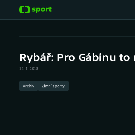
POPULÁRNÍ
DALŠÍ SPORTY
Fotbal
Americký fotbal
Rybář: Pro Gábinu to
Hokej
Baseball a softbal
12. 1. 2018
Tenis
Basketbal
Archiv
Zimní sporty
Atletika
Biatlon
Cyklistika
Boby a skeleton
Box