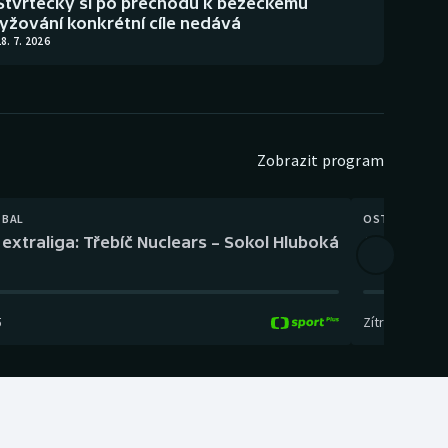
Štvrtecký si po přechodu k běžeckému
lyžování konkrétní cíle nedává
8. 7. 2026
Zobrazit program
TBAL
OSTATNÍ
extraliga: Třebíč Nuclears – Sokol Hluboká
Orientační
5
Zítra
,
14:00
-
17