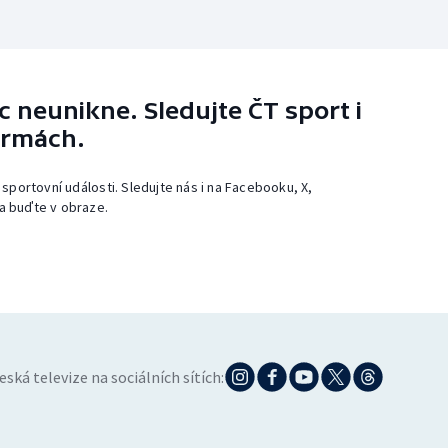
 neunikne. Sledujte ČT sport i
ormách.
 sportovní události. Sledujte nás i na Facebooku, X,
a buďte v obraze.
eská televize na sociálních sítích: