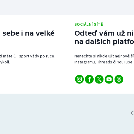
SOCIÁLNÍ SÍTĚ
 sebe i na velké
Odteď vám už nic
na dalších platf
izi máte ČT sport vždy po ruce.
Nenechte si nikde ujít nejnovější
ykoli.
Instagramu, Threads či YouTube 
Č