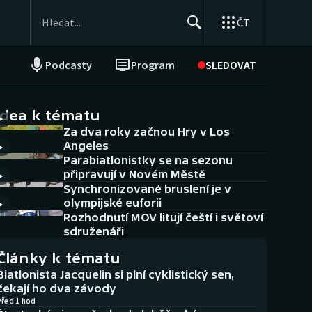
ČT
Podcasty
Program
SLEDOVAT
NEPŘEHLÉDNĚTE
Soutěže
idea k tématu
Za dva roky začnou Hry v Los
Historické návraty
Angeles
Parabiatlonistky se na sezonu
Aplikace ČT sport
připravují v Novém Městě
Synchronizované bruslení je v
AZ kvíz
olympijské euforii
Rozhodnutí MOV litují čeští i světoví
sdruženáři
Články k tématu
Biatlonista Jacquelin si plní cyklistický sen,
čekají ho dva závody
Před 1 hod