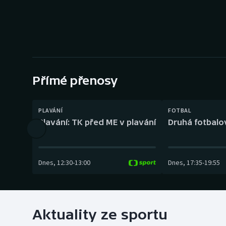
Curling
Dostihy
Florbal
Futsal
Přímé přenosy
Golf
PLAVÁNÍ
FOTBAL
Plavání: TK před ME v plavání
Druhá fotbalov
Gymnastika
Dnes
,
12:30
-
13:00
Dnes
,
17:35
-
19:55
Aktuality ze sportu