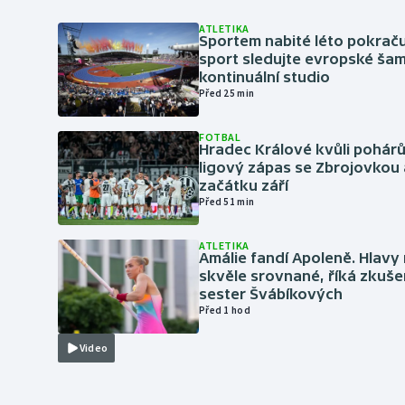
ATLETIKA
Sportem nabité léto pokraču
sport sledujte evropské šam
kontinuální studio
Před 25 min
FOTBAL
Hradec Králové kvůli pohár
ligový zápas se Zbrojovkou 
začátku září
Před 51 min
ATLETIKA
Amálie fandí Apoleně. Hlav
skvěle srovnané, říká zkuše
sester Švábíkových
Před 1 hod
Video