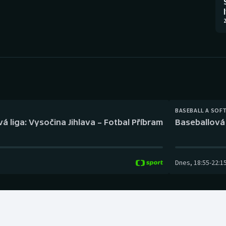
Moderní pětiboj
Triatlon
2
Motorsport
Veslování
Olympijské hry
Vodní slalom
Parasport
Volejbal
Plavání
Ostatní
BASEBALL A SOF
á liga: Vysočina Jihlava – Fotbal Příbram
Baseballová 
Plážový volejbal
Dnes
,
18:55
-
22:1