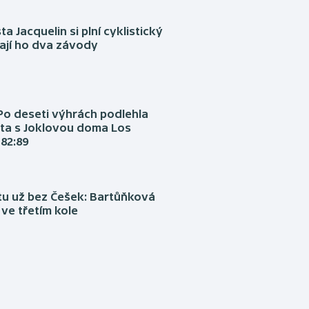
ta Jacquelin si plní cyklistický
ají ho dva závody
Po deseti výhrách podlehla
ta s Joklovou doma Los
82:89
tu už bez Češek: Bartůňková
 ve třetím kole