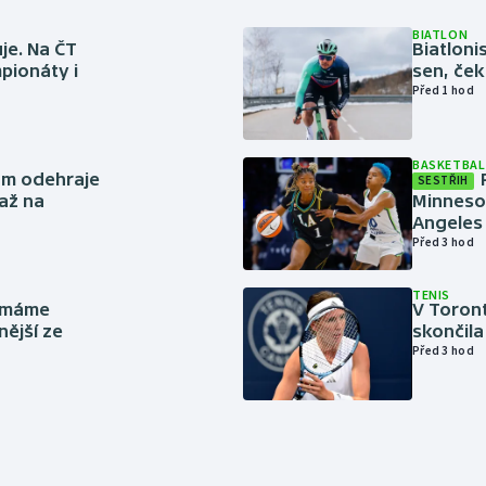
BIATLON
je. Na ČT
Biatlonis
pionáty i
sen, ček
Před 1 hod
BASKETBAL
ům odehraje
SESTŘIH
až na
Minneso
Angeles 
Před 3 hod
TENIS
y máme
V Toron
nější ze
skončila
Před 3 hod