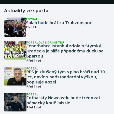
Aktuality ze sportu
Gymnastika
FOTBAL
Salah bude hrát za Trabzonspor
Házená
Před 2 hod
Jezdectví
FOTBALOVÁ LIGA MISTRŮ
Fenerbahce Istanbul zdolalo Štýrský
Judo
Hradec a je blíže případnému duelu se
Spartou
Krasobruslení
Před 4 hod
FOTBAL
RFS je zkušený tým s plno hráči nad 30
Lezení
let, navíc s nadstandardní výškou,
popisuje Kozel
Lyže a snowboard
Před 4 hod
FOTBAL
Moderní pětiboj
Fotbalisty Newcastlu bude trénovat
německý kouč Jaissle
Před 5 hod
Motorsport