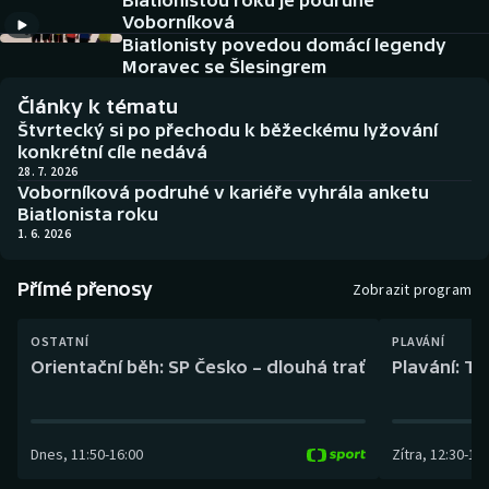
Biatlonistou roku je podruhé
Baseball a softbal
Soutěže
Voborníková
Biatlonisty povedou domácí legendy
Basketbal
Historické návraty
Moravec se Šlesingrem
Články k tématu
Biatlon
Aplikace ČT sport
Štvrtecký si po přechodu k běžeckému lyžování
konkrétní cíle nedává
Boby a skeleton
AZ kvíz
28. 7. 2026
Voborníková podruhé v kariéře vyhrála anketu
Biatlonista roku
Box
1. 6. 2026
Curling
Přímé přenosy
Zobrazit program
Dostihy
OSTATNÍ
PLAVÁNÍ
Orientační běh: SP Česko – dlouhá trať
Plavání: TK
Florbal
Futsal
Dnes
,
11:50
-
16:00
Zítra
,
12:30
-
13:
Golf