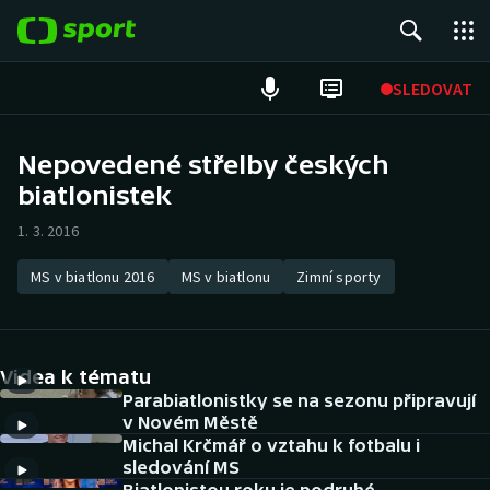
POPULÁRNÍ
SLEDOVAT
Fotbal
Nepovedené střelby českých
biatlonistek
Hokej
1. 3. 2016
Tenis
MS v biatlonu 2016
MS v biatlonu
Zimní sporty
Atletika
Cyklistika
Videa k tématu
DALŠÍ SPORTY
Parabiatlonistky se na sezonu připravují
v Novém Městě
Michal Krčmář o vztahu k fotbalu i
Americký fotbal
NEPŘEHLÉDNĚTE
sledování MS