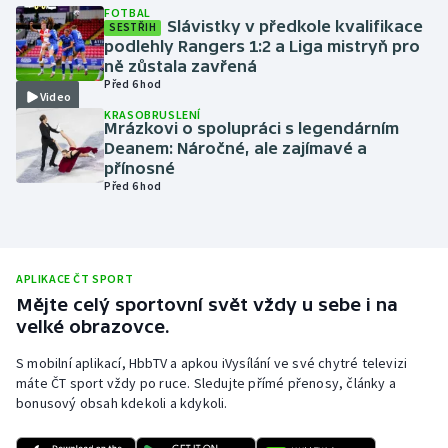
FOTBAL
Slávistky v předkole kvalifikace
Olympijské hry
SESTŘIH
podlehly Rangers 1:2 a Liga mistryň pro
ně zůstala zavřená
Parasport
Před 6 hod
Video
KRASOBRUSLENÍ
Plavání
Mrázkovi o spolupráci s legendárním
Deanem: Náročné, ale zajímavé a
přínosné
Plážový volejbal
Před 6 hod
Ragby
Rychlobruslení
APLIKACE ČT SPORT
Mějte celý sportovní svět vždy u sebe i na
Rychlostní kanoistika
velké obrazovce.
S mobilní aplikací, HbbTV a apkou iVysílání ve své chytré televizi
Short track
máte ČT sport vždy po ruce. Sledujte přímé přenosy, články a
bonusový obsah kdekoli a kdykoli.
Sportovní střelba