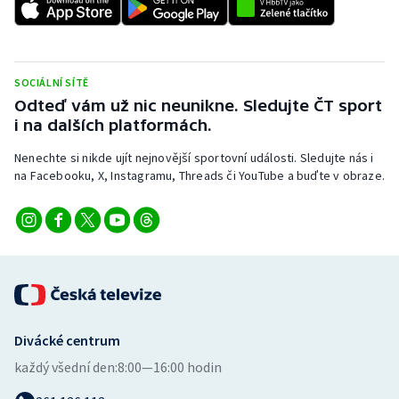
Stolní tenis
Triatlon
SOCIÁLNÍ SÍTĚ
Veslování
Odteď vám už nic neunikne. Sledujte ČT sport
i na dalších platformách.
Vodní slalom
Nenechte si nikde ujít nejnovější sportovní události. Sledujte nás i
na Facebooku, X, Instagramu, Threads či YouTube a buďte v obraze.
Volejbal
Ostatní
Divácké centrum
každý všední den:
8:00—16:00 hodin