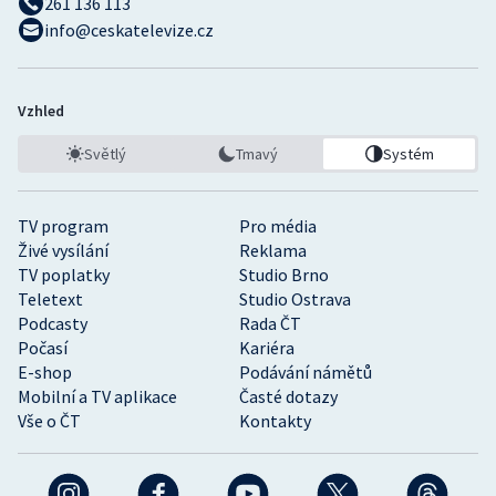
261 136 113
info@ceskatelevize.cz
Vzhled
Světlý
Tmavý
Systém
TV program
Pro média
Živé vysílání
Reklama
TV poplatky
Studio Brno
Teletext
Studio Ostrava
Podcasty
Rada ČT
Počasí
Kariéra
E-shop
Podávání námětů
Mobilní a TV aplikace
Časté dotazy
Vše o ČT
Kontakty