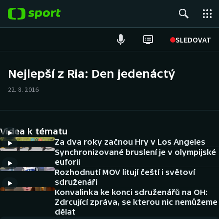
POPULÁRNÍ
SLEDOVAT
Fotbal
Nejlepší z Ria: Den jedenáctý
Hokej
22. 8. 2016
Tenis
Videa k tématu
Atletika
Za dva roky začnou Hry v Los Angeles
Synchronizované bruslení je v olympijské
Cyklistika
euforii
Rozhodnutí MOV litují čeští i světoví
DALŠÍ SPORTY
sdruženáři
Konvalinka ke konci sdruženářů na OH:
Americký fotbal
Zdrcující zpráva, se kterou nic nemůžeme
NEPŘEHLÉDNĚTE
dělat