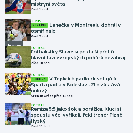
mistryní světa
Před 1 hod
Gymnastika
TENIS
Lehečka v Montrealu dohrál v
SESTŘIH
Házená
osmifinále
Před 2 hod
Jezdectví
Video
FOTBAL
Fotbalistky Slavie si po další prohře
Judo
hlavní fázi evropských pohárů nezahrají
Před 10 hod
Krasobruslení
FOTBAL
V Teplicích padlo deset gólů,
SOUHRN
Lezení
Sparta padla v Boleslavi, Zlín zůstává
nulový
Aktualizováno před 11 hod
Lyže a snowboard
FOTBAL
Remíza 5:5 jako šok a porážka. Kluci si
Moderní pětiboj
spoustu věcí vyříkali, řekl trenér Plzně
Hyský
Před 12 hod
Motorsport