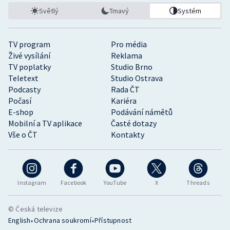
Světlý
Tmavý
Systém
TV program
Pro média
Živé vysílání
Reklama
TV poplatky
Studio Brno
Teletext
Studio Ostrava
Podcasty
Rada ČT
Počasí
Kariéra
E-shop
Podávání námětů
Mobilní a TV aplikace
Časté dotazy
Vše o ČT
Kontakty
Instagram
Facebook
YouTube
X
Threads
© Česká televize
•
•
English
Ochrana soukromí
Přístupnost