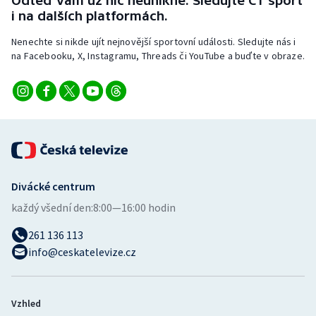
Odteď vám už nic neunikne. Sledujte ČT sport
Stolní tenis
i na dalších platformách.
Nenechte si nikde ujít nejnovější sportovní události. Sledujte nás i
Triatlon
na Facebooku, X, Instagramu, Threads či YouTube a buďte v obraze.
Veslování
Vodní slalom
Volejbal
Ostatní
Divácké centrum
každý všední den:
8:00—16:00 hodin
261 136 113
info@ceskatelevize.cz
Vzhled