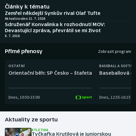
Baseball a softbal
Soutěže
Články k tématu
Zemřel někdejší Synkův rival Olaf Tufte
Basketbal
Historické návraty
Aktualizováno 21. 7. 2026
Sdruženář Konvalinka k rozhodnutí MOV:
Devastující zpráva, převrátil se mi život
Biatlon
Aplikace ČT sport
8. 7. 2026
Boby a skeleton
AZ kvíz
Přímé přenosy
Zobrazit program
Box
OSTATNÍ
BASEBALL A SOFTBA
Orientační běh: SP Česko – štafeta
Baseballová ex
Curling
Dostihy
Dnes
,
10:50
-
15:00
Dnes
,
12:55
-
16:15
Florbal
Aktuality ze sportu
Futsal
ATLETIKA
Tyčkařka Krutilová je juniorskou
Golf