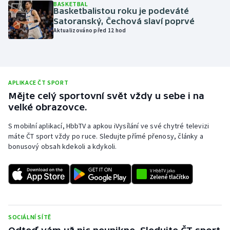
BASKETBAL
Basketbalistou roku je podeváté
Olympijské hry
Satoranský, Čechová slaví poprvé
Aktualizováno před 12 hod
Parasport
Plavání
APLIKACE ČT SPORT
Plážový volejbal
Mějte celý sportovní svět vždy u sebe i na
velké obrazovce.
Ragby
S mobilní aplikací, HbbTV a apkou iVysílání ve své chytré televizi
máte ČT sport vždy po ruce. Sledujte přímé přenosy, články a
Rychlobruslení
bonusový obsah kdekoli a kdykoli.
Rychlostní kanoistika
Short track
Sportovní střelba
SOCIÁLNÍ SÍTĚ