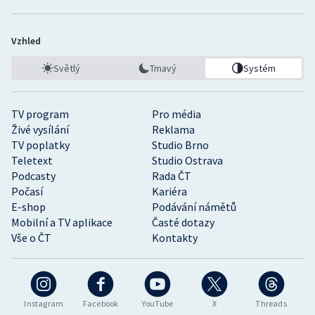
Vzhled
Světlý
Tmavý
Systém
TV program
Pro média
Živé vysílání
Reklama
TV poplatky
Studio Brno
Teletext
Studio Ostrava
Podcasty
Rada ČT
Počasí
Kariéra
E-shop
Podávání námětů
Mobilní a TV aplikace
Časté dotazy
Vše o ČT
Kontakty
Instagram
Facebook
YouTube
X
Threads