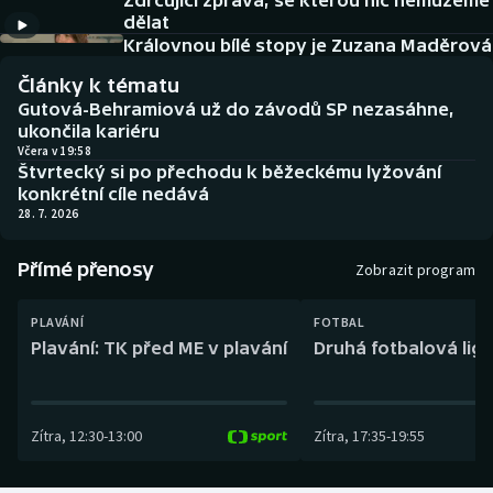
Zdrcující zpráva, se kterou nic nemůžeme
Baseball a softbal
Soutěže
dělat
Královnou bílé stopy je Zuzana Maděrová
Basketbal
Historické návraty
Články k tématu
Gutová-Behramiová už do závodů SP nezasáhne,
Biatlon
Aplikace ČT sport
ukončila kariéru
Včera v 19:58
Štvrtecký si po přechodu k běžeckému lyžování
Boby a skeleton
AZ kvíz
konkrétní cíle nedává
28. 7. 2026
Box
Přímé přenosy
Zobrazit program
Curling
PLAVÁNÍ
FOTBAL
Dostihy
Plavání: TK před ME v plavání
Druhá fotbalová liga
Florbal
Zítra
,
12:30
-
13:00
Zítra
,
17:35
-
19:55
Futsal
Golf