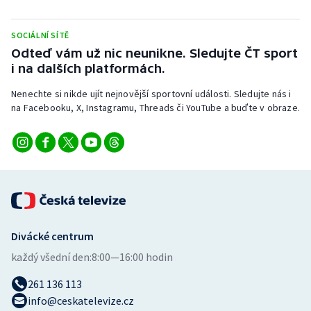
Stolní tenis
SOCIÁLNÍ SÍTĚ
Triatlon
Odteď vám už nic neunikne. Sledujte ČT sport
i na dalších platformách.
Veslování
Nenechte si nikde ujít nejnovější sportovní události. Sledujte nás i
na Facebooku, X, Instagramu, Threads či YouTube a buďte v obraze.
Vodní slalom
Volejbal
Ostatní
Divácké centrum
každý všední den:
8:00—16:00 hodin
261 136 113
info@ceskatelevize.cz