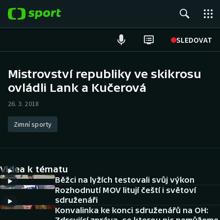
POPULÁRNÍ
SLEDOVAT
Fotbal
Mistrovství republiky ve skikrosu
ovládli Lank a Kučerová
Hokej
26. 3. 2018
Tenis
Zimní sporty
Atletika
Cyklistika
Videa k tématu
DALŠÍ SPORTY
Běžci na lyžích testovali svůj výkon
Rozhodnutí MOV litují čeští i světoví
sdruženáři
Americký fotbal
NEPŘEHLÉDNĚTE
Konvalinka ke konci sdruženářů na OH: