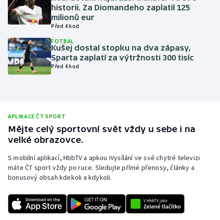
historii. Za Diomandeho zaplatil 125
Olympijské hry
milionů eur
Před 4 hod
Parasport
FOTBAL
Kušej dostal stopku na dva zápasy,
Sparta zaplatí za výtržnosti 300 tisíc
Plavání
Před 4 hod
Plážový volejbal
Ragby
APLIKACE ČT SPORT
Mějte celý sportovní svět vždy u sebe i na
Rychlobruslení
velké obrazovce.
Rychlostní kanoistika
S mobilní aplikací, HbbTV a apkou iVysílání ve své chytré televizi
máte ČT sport vždy po ruce. Sledujte přímé přenosy, články a
bonusový obsah kdekoli a kdykoli.
Short track
Sportovní střelba