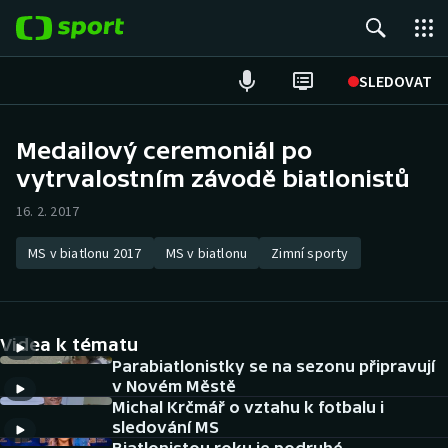
POPULÁRNÍ
SLEDOVAT
Fotbal
Medailový ceremoniál po
vytrvalostním závodě biatlonistů
Hokej
16. 2. 2017
Tenis
MS v biatlonu 2017
MS v biatlonu
Zimní sporty
Atletika
Cyklistika
Videa k tématu
DALŠÍ SPORTY
Parabiatlonistky se na sezonu připravují
v Novém Městě
Michal Krčmář o vztahu k fotbalu i
Americký fotbal
NEPŘEHLÉDNĚTE
sledování MS