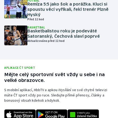
FOTBAL
Remíza 5:5 jako šok a porážka. Kluci si
Olympijské hry
spoustu věcí vyříkali, řekl trenér Plzně
Hyský
Před 12 hod
Parasport
BASKETBAL
Basketbalistou roku je podeváté
Plavání
Satoranský, Čechová slaví poprvé
Aktualizováno před 12 hod
Plážový volejbal
Ragby
APLIKACE ČT SPORT
Rychlobruslení
Mějte celý sportovní svět vždy u sebe i na
velké obrazovce.
Rychlostní kanoistika
S mobilní aplikací, HbbTV a apkou iVysílání ve své chytré televizi
máte ČT sport vždy po ruce. Sledujte přímé přenosy, články a
Short track
bonusový obsah kdekoli a kdykoli.
Sportovní střelba