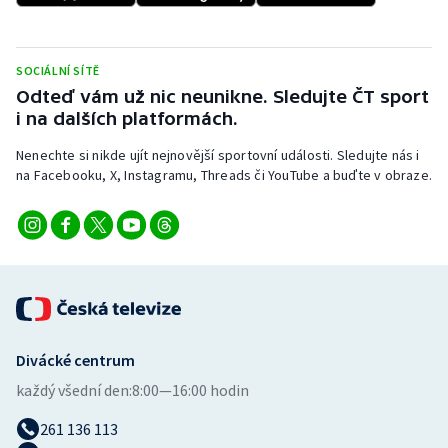
Stolní tenis
Triatlon
SOCIÁLNÍ SÍTĚ
Odteď vám už nic neunikne. Sledujte ČT sport
Veslování
i na dalších platformách.
Nenechte si nikde ujít nejnovější sportovní události. Sledujte nás i
Vodní slalom
na Facebooku, X, Instagramu, Threads či YouTube a buďte v obraze.
Volejbal
Ostatní
Divácké centrum
každý všední den:
8:00—16:00 hodin
261 136 113