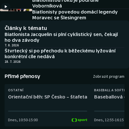
Biatlonistou roku je podruhé
Baseball a softbal
Soutěže
Voborníková
Biatlonisty povedou domácí legendy
Basketbal
Historické návraty
Moravec se Šlesingrem
Články k tématu
Biatlon
Aplikace ČT sport
Biatlonista Jacquelin si plní cyklistický sen, čekají
ho dva závody
Boby a skeleton
AZ kvíz
7. 8. 2026
Štvrtecký si po přechodu k běžeckému lyžování
konkrétní cíle nedává
Box
28. 7. 2026
Curling
Přímé přenosy
Zobrazit program
Dostihy
OSTATNÍ
BASEBALL A SOFTBA
Orientační běh: SP Česko – štafeta
Baseballová ex
Florbal
Futsal
Dnes
,
10:50
-
15:00
Dnes
,
12:55
-
16:15
Golf