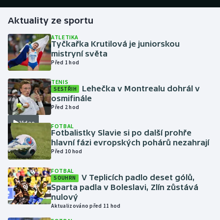
Aktuality ze sportu
Gymnastika
ATLETIKA
Tyčkařka Krutilová je juniorskou
Házená
mistryní světa
Před 1 hod
Jezdectví
TENIS
Lehečka v Montrealu dohrál v
SESTŘIH
Judo
osmifinále
Před 2 hod
Krasobruslení
Video
FOTBAL
Fotbalistky Slavie si po další prohře
Lezení
hlavní fázi evropských pohárů nezahrají
Před 10 hod
Lyže a snowboard
FOTBAL
V Teplicích padlo deset gólů,
SOUHRN
Moderní pětiboj
Sparta padla v Boleslavi, Zlín zůstává
nulový
Aktualizováno před 11 hod
Motorsport