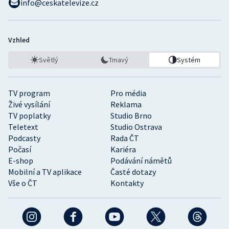
info@ceskatelevize.cz
Vzhled
Světlý
Tmavý
Systém
TV program
Pro média
Živé vysílání
Reklama
TV poplatky
Studio Brno
Teletext
Studio Ostrava
Podcasty
Rada ČT
Počasí
Kariéra
E-shop
Podávání námětů
Mobilní a TV aplikace
Časté dotazy
Vše o ČT
Kontakty