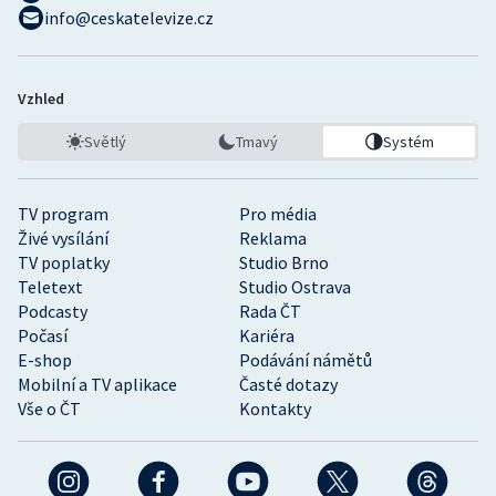
info@ceskatelevize.cz
Vzhled
Světlý
Tmavý
Systém
TV program
Pro média
Živé vysílání
Reklama
TV poplatky
Studio Brno
Teletext
Studio Ostrava
Podcasty
Rada ČT
Počasí
Kariéra
E-shop
Podávání námětů
Mobilní a TV aplikace
Časté dotazy
Vše o ČT
Kontakty