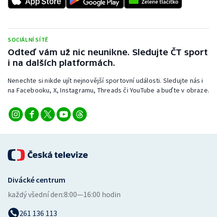
Stolní tenis
Triatlon
SOCIÁLNÍ SÍTĚ
Odteď vám už nic neunikne. Sledujte ČT sport
Veslování
i na dalších platformách.
Vodní slalom
Nenechte si nikde ujít nejnovější sportovní události. Sledujte nás i
na Facebooku, X, Instagramu, Threads či YouTube a buďte v obraze.
Volejbal
Ostatní
Divácké centrum
každý všední den:
8:00—16:00 hodin
261 136 113