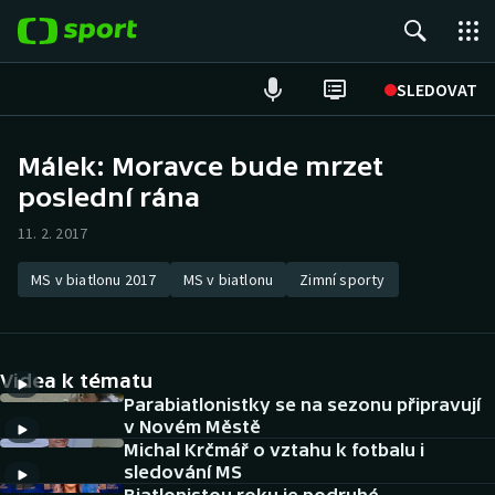
POPULÁRNÍ
SLEDOVAT
Fotbal
Málek: Moravce bude mrzet
poslední rána
Hokej
11. 2. 2017
Tenis
MS v biatlonu 2017
MS v biatlonu
Zimní sporty
Atletika
Cyklistika
Videa k tématu
DALŠÍ SPORTY
Parabiatlonistky se na sezonu připravují
v Novém Městě
Michal Krčmář o vztahu k fotbalu i
Americký fotbal
NEPŘEHLÉDNĚTE
sledování MS