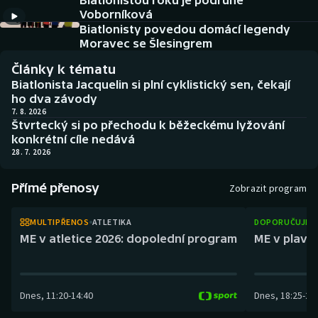
Biatlonistou roku je podruhé
Baseball a softbal
Soutěže
Voborníková
Biatlonisty povedou domácí legendy
Basketbal
Historické návraty
Moravec se Šlesingrem
Články k tématu
Biatlon
Aplikace ČT sport
Biatlonista Jacquelin si plní cyklistický sen, čekají
ho dva závody
Boby a skeleton
AZ kvíz
7. 8. 2026
Štvrtecký si po přechodu k běžeckému lyžování
konkrétní cíle nedává
Box
28. 7. 2026
Curling
Přímé přenosy
Zobrazit program
Dostihy
MULTIPŘENOS
ATLETIKA
DOPORUČUJEM
ME v atletice 2026: dopolední program
ME v plaván
Florbal
Futsal
Dnes
,
11:20
-
14:40
Dnes
,
18:25
-
21
Golf