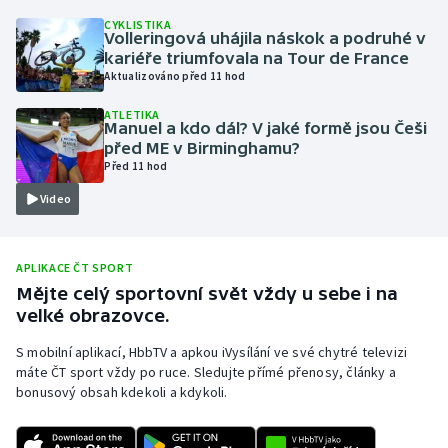
CYKLISTIKA
Olympijské hry
Volleringová uhájila náskok a podruhé v
kariéře triumfovala na Tour de France
Parasport
Aktualizováno před 11 hod
ATLETIKA
Plavání
Manuel a kdo dál? V jaké formě jsou Češi
před ME v Birminghamu?
Před 11 hod
Plážový volejbal
Video
Ragby
Rychlobruslení
APLIKACE ČT SPORT
Mějte celý sportovní svět vždy u sebe i na
velké obrazovce.
Rychlostní kanoistika
S mobilní aplikací, HbbTV a apkou iVysílání ve své chytré televizi
Short track
máte ČT sport vždy po ruce. Sledujte přímé přenosy, články a
bonusový obsah kdekoli a kdykoli.
Sportovní střelba