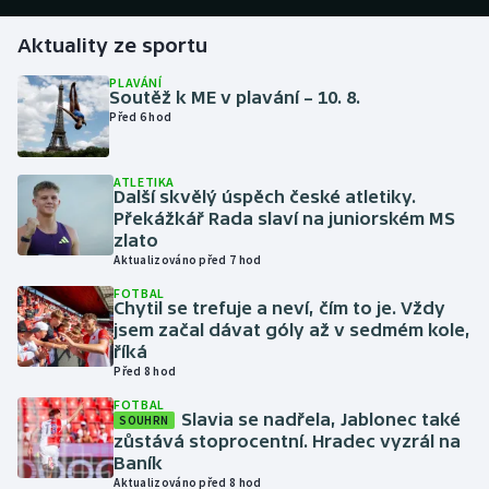
Aktuality ze sportu
Gymnastika
PLAVÁNÍ
Soutěž k ME v plavání – 10. 8.
Házená
Před 6 hod
Jezdectví
ATLETIKA
Další skvělý úspěch české atletiky.
Judo
Překážkář Rada slaví na juniorském MS
zlato
Krasobruslení
Aktualizováno před 7 hod
FOTBAL
Chytil se trefuje a neví, čím to je. Vždy
Lezení
jsem začal dávat góly až v sedmém kole,
říká
Lyže a snowboard
Před 8 hod
FOTBAL
Moderní pětiboj
Slavia se nadřela, Jablonec také
SOUHRN
zůstává stoprocentní. Hradec vyzrál na
Baník
Motorsport
Aktualizováno před 8 hod