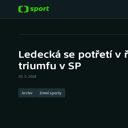
POPULÁRNÍ
DALŠÍ SPORTY
Fotbal
Americký fotbal
Ledecká se potřetí v 
Hokej
Baseball a softbal
triumfu v SP
Tenis
Basketbal
10. 3. 2018
Atletika
Biatlon
Archiv
Zimní sporty
Cyklistika
Boby a skeleton
Box