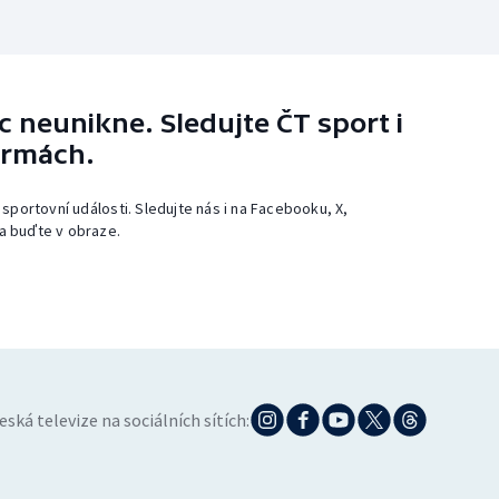
 neunikne. Sledujte ČT sport i
ormách.
 sportovní události. Sledujte nás i na Facebooku, X,
a buďte v obraze.
eská televize na sociálních sítích: