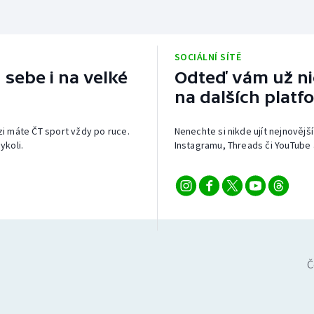
SOCIÁLNÍ SÍTĚ
 sebe i na velké
Odteď vám už nic
na dalších platf
izi máte ČT sport vždy po ruce.
Nenechte si nikde ujít nejnovější
ykoli.
Instagramu, Threads či YouTube 
Č