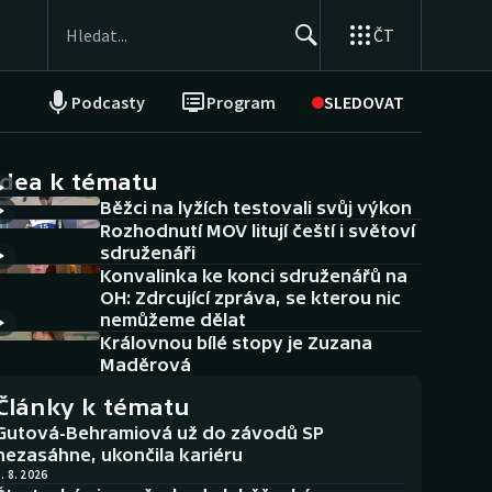
ČT
Podcasty
Program
SLEDOVAT
NEPŘEHLÉDNĚTE
Soutěže
idea k tématu
Běžci na lyžích testovali svůj výkon
Historické návraty
Rozhodnutí MOV litují čeští i světoví
sdruženáři
Aplikace ČT sport
Konvalinka ke konci sdruženářů na
OH: Zdrcující zpráva, se kterou nic
AZ kvíz
nemůžeme dělat
Královnou bílé stopy je Zuzana
Maděrová
Články k tématu
Gutová-Behramiová už do závodů SP
nezasáhne, ukončila kariéru
. 8. 2026