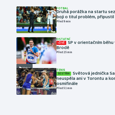
FOTBAL
Druhá porážka na startu sez
boji o titul problém, připustil
Před 9 min
OSTATNÍ
SP v orientačním běhu
ŽIVĚ
Brodě
Před 25 min
Video
TENIS
Světová jednička S
SESTŘIH
neuspěla ani v Torontu a kon
osmifinále
Před 51 min