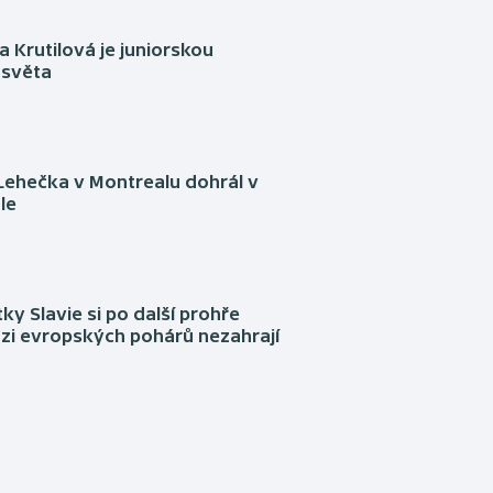
 Krutilová je juniorskou
 světa
Lehečka v Montrealu dohrál v
le
tky Slavie si po další prohře
ázi evropských pohárů nezahrají