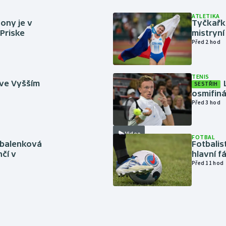
ATLETIKA
ony je v
Tyčkařka
 Priske
mistryní
Před 2 hod
TENIS
 ve Vyšším
SESTŘIH
osmifiná
Před 3 hod
Video
FOTBAL
abalenková
Fotbalis
čí v
hlavní f
Před 11 hod