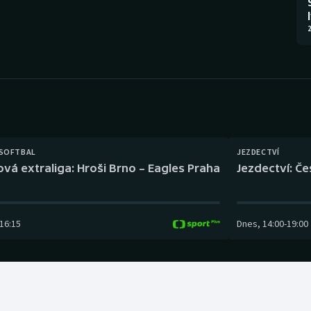
Moderní pětiboj
Triatlon
2
Motorsport
Veslování
Olympijské hry
Vodní slalom
Parasport
Volejbal
Plavání
Ostatní
 SOFTBAL
JEZDECTVÍ
ová extraliga: Hroši Brno – Eagles Praha
Jezdectví: Č
Plážový volejbal
16:15
Dnes
,
14:00
-
19:00