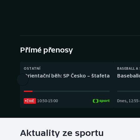
Curling
Dostihy
Florbal
Futsal
Přímé přenosy
Golf
OSTATNÍ
BASEBALL A
Orientační běh: SP Česko – štafeta
Baseball
Gymnastika
10:50
-
15:00
Dnes
,
12:55
-
ŽIVĚ
Aktuality ze sportu