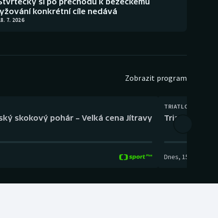
Štvrtecký si po přechodu k běžeckému
lyžování konkrétní cíle nedává
8. 7. 2026
Zobrazit program
TRIATLON
eský skokový pohár – Velká cena Jítravy
Triatlon: XTER
Dnes
,
15:00
-
16:10