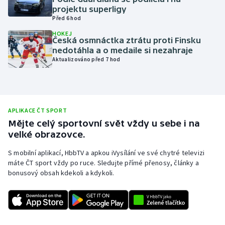
projektu superligy
Olympijské hry
Před 6 hod
HOKEJ
Parasport
Česká osmnáctka ztrátu proti Finsku
nedotáhla a o medaile si nezahraje
Aktualizováno před 7 hod
Plavání
Plážový volejbal
Ragby
APLIKACE ČT SPORT
Mějte celý sportovní svět vždy u sebe i na
velké obrazovce.
Rychlobruslení
S mobilní aplikací, HbbTV a apkou iVysílání ve své chytré televizi
Rychlostní kanoistika
máte ČT sport vždy po ruce. Sledujte přímé přenosy, články a
bonusový obsah kdekoli a kdykoli.
Short track
Sportovní střelba