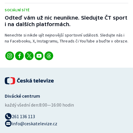
Stolní tenis
SOCIÁLNÍ SÍTĚ
Odteď vám už nic neunikne. Sledujte ČT sport
Triatlon
i na dalších platformách.
Veslování
Nenechte si nikde ujít nejnovější sportovní události. Sledujte nás i
na Facebooku, X, Instagramu, Threads či YouTube a buďte v obraze.
Vodní slalom
Volejbal
Ostatní
Divácké centrum
každý všední den:
8:00—16:00 hodin
261 136 113
info@ceskatelevize.cz