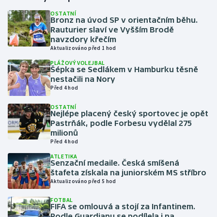
OSTATNÍ
Bronz na úvod SP v orientačním běhu.
Gymnastika
Rauturier slaví ve Vyšším Brodě
navzdory křečím
Házená
Aktualizováno před 1 hod
PLÁŽOVÝ VOLEJBAL
Jezdectví
Šépka se Sedlákem v Hamburku těsně
nestačili na Nory
Před 4 hod
Judo
OSTATNÍ
Nejlépe placený český sportovec je opět
Krasobruslení
Pastrňák, podle Forbesu vydělal 275
milionů
Lezení
Před 4 hod
ATLETIKA
Lyže a snowboard
Senzační medaile. Česká smíšená
štafeta získala na juniorském MS stříbro
Aktualizováno před 5 hod
Moderní pětiboj
FOTBAL
FIFA se omlouvá a stojí za Infantinem.
Motorsport
Podle Guardianu se podílela i na