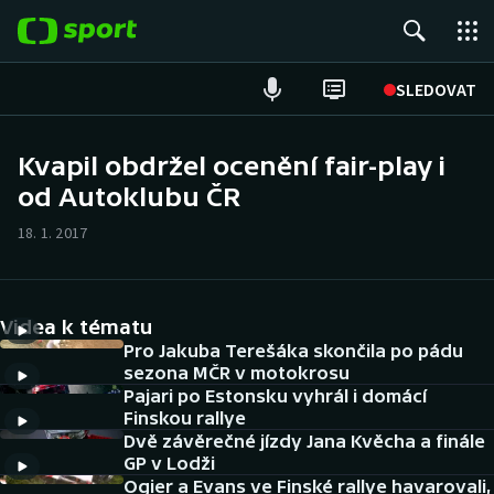
POPULÁRNÍ
SLEDOVAT
Fotbal
Kvapil obdržel ocenění fair-play i
od Autoklubu ČR
Hokej
18. 1. 2017
Tenis
Atletika
Videa k tématu
Cyklistika
Pro Jakuba Terešáka skončila po pádu
sezona MČR v motokrosu
Pajari po Estonsku vyhrál i domácí
DALŠÍ SPORTY
Finskou rallye
Dvě závěrečné jízdy Jana Kvěcha a finále
Americký fotbal
NEPŘEHLÉDNĚTE
GP v Lodži
Ogier a Evans ve Finské rallye havarovali,