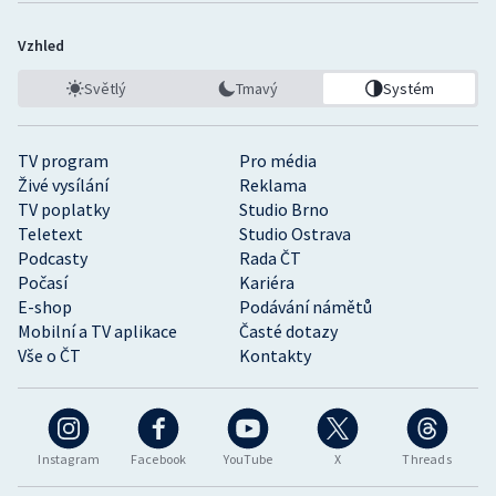
Vzhled
Světlý
Tmavý
Systém
TV program
Pro média
Živé vysílání
Reklama
TV poplatky
Studio Brno
Teletext
Studio Ostrava
Podcasty
Rada ČT
Počasí
Kariéra
E-shop
Podávání námětů
Mobilní a TV aplikace
Časté dotazy
Vše o ČT
Kontakty
Instagram
Facebook
YouTube
X
Threads