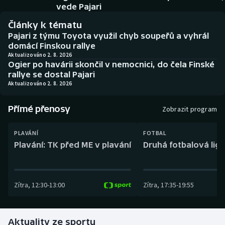
Baseball a softbal
Soutěže
vede Pajari
Články k tématu
Basketbal
Historické návraty
Pajari z týmu Toyota využil chyb soupeřů a vyhrál
domácí Finskou rallye
Biatlon
Aplikace ČT sport
Aktualizováno 2. 8. 2026
Ogier po havárii skončil v nemocnici, do čela Finské
rallye se dostal Pajari
Boby a skeleton
AZ kvíz
Aktualizováno 2. 8. 2026
Box
Přímé přenosy
Zobrazit program
Curling
PLAVÁNÍ
FOTBAL
Plavání: TK před ME v plavání
Druhá fotbalová liga
Dostihy
Florbal
Zítra
,
12:30
-
13:00
Zítra
,
17:35
-
19:55
Futsal
Aktuality ze sportu
Golf