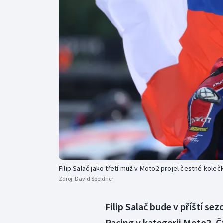
Curling
Dostihy
Florbal
Futsal
Golf
Gymnastika
Filip Salač jako třetí muž v Moto2 projel čestné kol
Zdroj:
David Soeldner
Filip Salač bude v příští s
Racing v kategorii Moto2. Čt