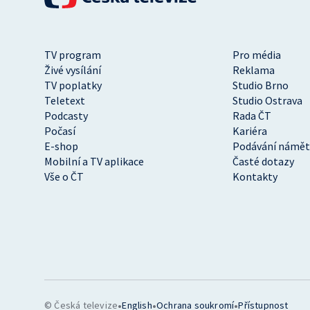
TV program
Pro média
Živé vysílání
Reklama
TV poplatky
Studio Brno
Teletext
Studio Ostrava
Podcasty
Rada ČT
Počasí
Kariéra
E-shop
Podávání námět
Mobilní a TV aplikace
Časté dotazy
Vše o ČT
Kontakty
•
•
•
© Česká televize
English
Ochrana soukromí
Přístupnost