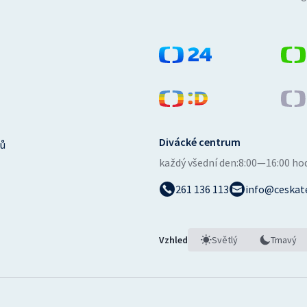
Divácké centrum
ů
každý všední den:
8:00—16:00 ho
261 136 113
info@ceskate
Vzhled
Světlý
Tmavý