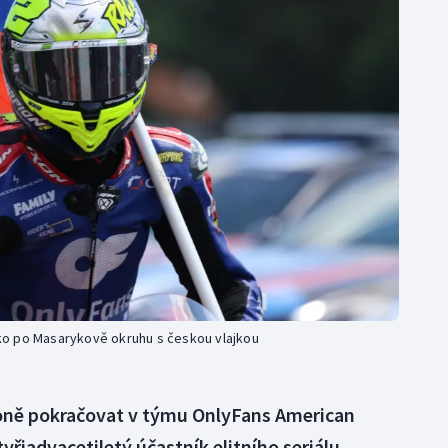
Moderní pětiboj
Triatlon
Motorsport
Veslování
Olympijské hry
Vodní slalom
Parasport
Volejbal
Plavání
Ostatní
Plážový volejbal
ečko po Masarykově okruhu s českou vlajkou
ezoně pokračovat v týmu OnlyFans American
yřiadvacetiletý účastník elitního seriálu