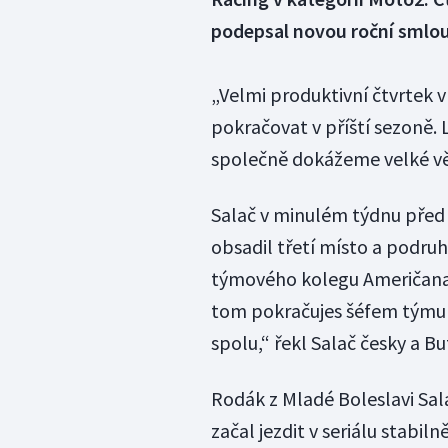
podepsal novou roční smlo
„Velmi produktivní čtvrtek 
pokračovat v příští sezoně. 
společně dokážeme velké věc
Salač v minulém týdnu před 
obsadil třetí místo a podruh
týmového kolegu Američana 
tom pokračujes šéfem týmu 
spolu,“ řekl Salač česky a 
Rodák z Mladé Boleslavi Sala
začal jezdit v seriálu stabil