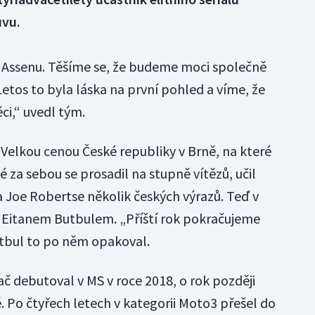
uvu.
v Assenu. Těšíme se, že budeme moci společně
Letos to byla láska na první pohled a víme, že
i,“ uvedl tým.
Velkou cenou České republiky v Brně, na které
é za sebou se prosadil na stupně vítězů, učil
Joe Robertse několik českých výrazů. Teď v
Eitanem Butbulem. „Příští rok pokračujeme
Butbul to po něm opakoval.
č debutoval v MS v roce 2018, o rok později
ně. Po čtyřech letech v kategorii Moto3 přešel do