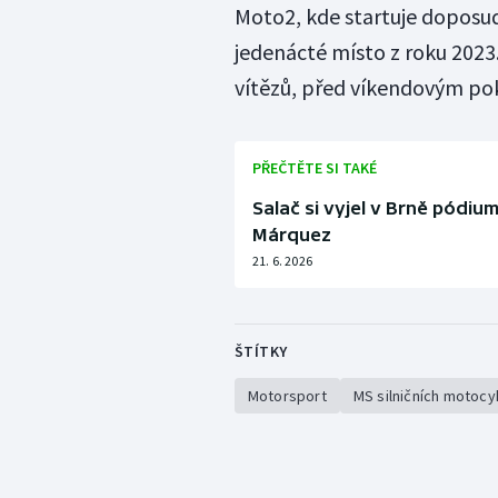
Moto2, kde startuje doposu
jedenácté místo z roku 2023.
vítězů, před víkendovým po
PŘEČTĚTE SI TAKÉ
Salač si vyjel v Brně pódiu
Márquez
21. 6. 2026
ŠTÍTKY
Motorsport
MS silničních motocy