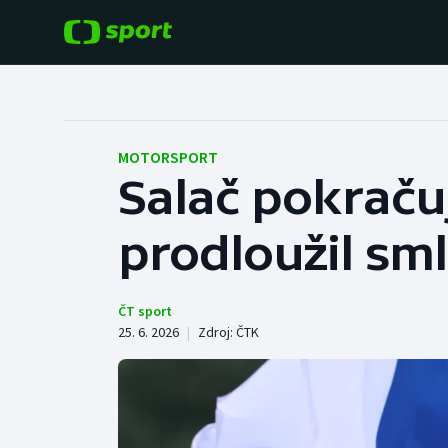
POPULÁRNÍ
DALŠÍ SPORTY
Fotbal
Americký fotbal
MOTORSPORT
Salač pokraču
Hokej
Baseball a softbal
prodloužil sm
Tenis
Basketbal
Atletika
Biatlon
ČT sport
25. 6. 2026
|
Zdroj:
ČTK
Cyklistika
Boby a skeleton
Box