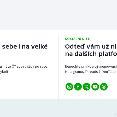
SOCIÁLNÍ SÍTĚ
 sebe i na velké
Odteď vám už nic
na dalších platf
izi máte ČT sport vždy po ruce.
Nenechte si nikde ujít nejnovější
ykoli.
Instagramu, Threads či YouTube 
Č