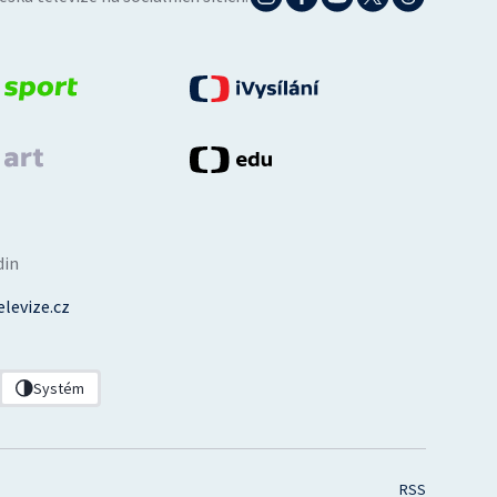
din
levize.cz
Systém
RSS