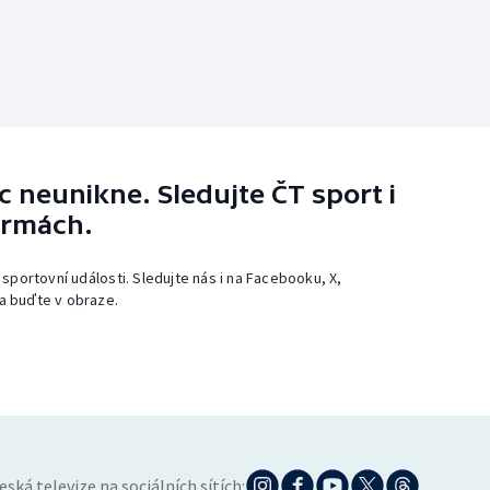
 neunikne. Sledujte ČT sport i
ormách.
 sportovní události. Sledujte nás i na Facebooku, X,
a buďte v obraze.
eská televize na sociálních sítích: