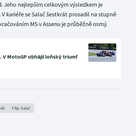
d. Jeho nejlepším celkovým výsledkem je
 V kariéře se Salač šestkrát prosadil na stupně
kračováním MS v Assenu je průběžně osmý.
m. V MotoGP obhájil loňský triumf
klů
Filip Salač