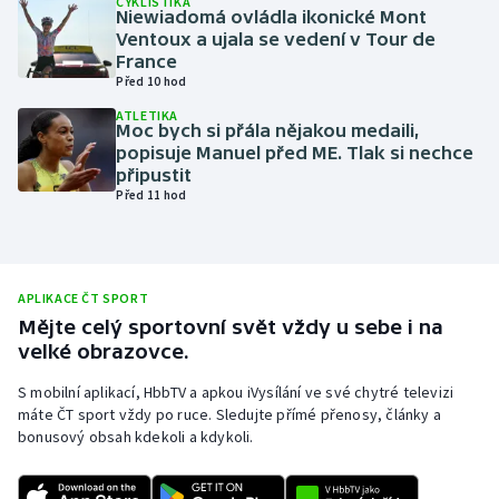
CYKLISTIKA
Niewiadomá ovládla ikonické Mont
Olympijské hry
Ventoux a ujala se vedení v Tour de
France
Před 10 hod
Parasport
ATLETIKA
Moc bych si přála nějakou medaili,
Plavání
popisuje Manuel před ME. Tlak si nechce
připustit
Plážový volejbal
Před 11 hod
Ragby
Rychlobruslení
APLIKACE ČT SPORT
Mějte celý sportovní svět vždy u sebe i na
velké obrazovce.
Rychlostní kanoistika
S mobilní aplikací, HbbTV a apkou iVysílání ve své chytré televizi
Short track
máte ČT sport vždy po ruce. Sledujte přímé přenosy, články a
bonusový obsah kdekoli a kdykoli.
Sportovní střelba