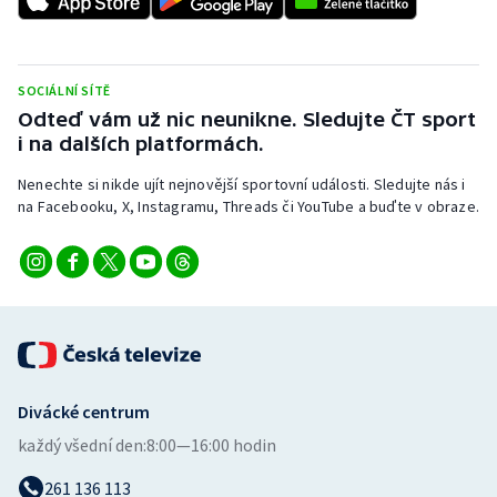
Stolní tenis
Triatlon
SOCIÁLNÍ SÍTĚ
Odteď vám už nic neunikne. Sledujte ČT sport
Veslování
i na dalších platformách.
Vodní slalom
Nenechte si nikde ujít nejnovější sportovní události. Sledujte nás i
na Facebooku, X, Instagramu, Threads či YouTube a buďte v obraze.
Volejbal
Ostatní
Divácké centrum
každý všední den:
8:00—16:00 hodin
261 136 113