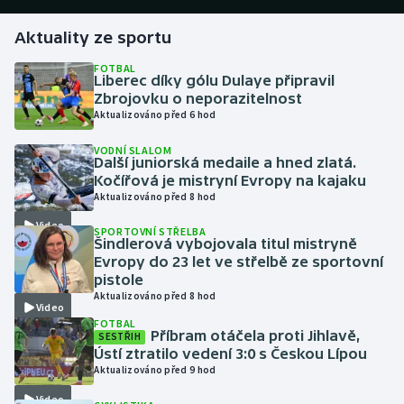
Aktuality ze sportu
Gymnastika
FOTBAL
Liberec díky gólu Dulaye připravil
Házená
Zbrojovku o neporazitelnost
Aktualizováno před 6 hod
Jezdectví
VODNÍ SLALOM
Další juniorská medaile a hned zlatá.
Judo
Kočířová je mistryní Evropy na kajaku
Aktualizováno před 8 hod
Krasobruslení
Video
SPORTOVNÍ STŘELBA
Šindlerová vybojovala titul mistryně
Lezení
Evropy do 23 let ve střelbě ze sportovní
pistole
Aktualizováno před 8 hod
Lyže a snowboard
Video
FOTBAL
Příbram otáčela proti Jihlavě,
SESTŘIH
Moderní pětiboj
Ústí ztratilo vedení 3:0 s Českou Lípou
Aktualizováno před 9 hod
Motorsport
Video