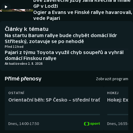
Dvě závěrečné jízdy Jana Kvěcha a finále
Baseball a softbal
Soutěže
GP v Lodži
Ogier a Evans ve Finské rallye havarovali,
Basketbal
Historické návraty
vede Pajari
Články k tématu
Biatlon
Aplikace ČT sport
Na startu Barum rallye bude chybět domácí lídr
Stříteský, zotavuje se po nehodě
Boby a skeleton
AZ kvíz
Před 12 hod
Pajari z týmu Toyota využil chyb soupeřů a vyhrál
domácí Finskou rallye
Box
Aktualizováno 2. 8. 2026
Curling
Přímé přenosy
Zobrazit program
Dostihy
OSTATNÍ
HOKEJ
Orientační běh: SP Česko – střední trať
Hokej: Exh
Florbal
Futsal
Dnes
,
14:00
-
17:50
Dnes
,
16:55
-
19
Golf