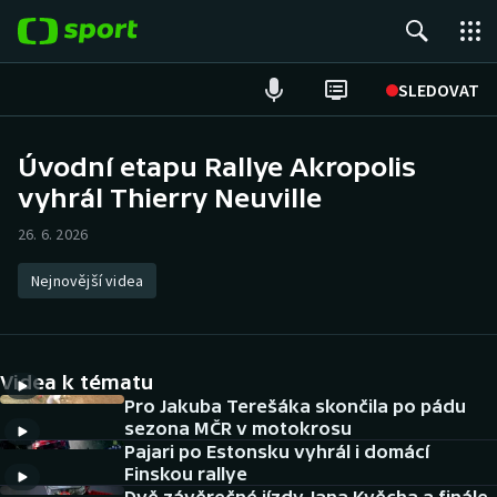
POPULÁRNÍ
SLEDOVAT
Fotbal
Úvodní etapu Rallye Akropolis
vyhrál Thierry Neuville
Hokej
26. 6. 2026
Tenis
Nejnovější videa
Atletika
Cyklistika
Videa k tématu
DALŠÍ SPORTY
Pro Jakuba Terešáka skončila po pádu
sezona MČR v motokrosu
Pajari po Estonsku vyhrál i domácí
Americký fotbal
NEPŘEHLÉDNĚTE
Finskou rallye