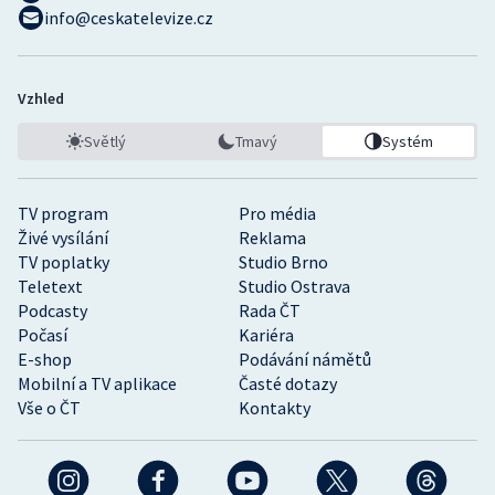
info@ceskatelevize.cz
Vzhled
Světlý
Tmavý
Systém
TV program
Pro média
Živé vysílání
Reklama
TV poplatky
Studio Brno
Teletext
Studio Ostrava
Podcasty
Rada ČT
Počasí
Kariéra
E-shop
Podávání námětů
Mobilní a TV aplikace
Časté dotazy
Vše o ČT
Kontakty