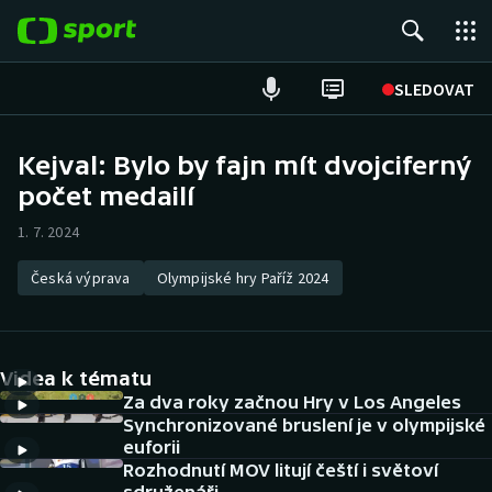
POPULÁRNÍ
SLEDOVAT
Fotbal
Kejval: Bylo by fajn mít dvojciferný
počet medailí
Hokej
1. 7. 2024
Tenis
Česká výprava
Olympijské hry Paříž 2024
Atletika
Cyklistika
Videa k tématu
DALŠÍ SPORTY
Za dva roky začnou Hry v Los Angeles
Synchronizované bruslení je v olympijské
euforii
Americký fotbal
NEPŘEHLÉDNĚTE
Rozhodnutí MOV litují čeští i světoví