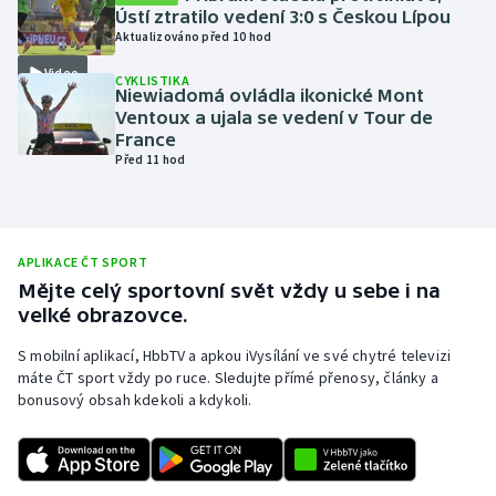
Ústí ztratilo vedení 3:0 s Českou Lípou
Olympijské hry
Aktualizováno před 10 hod
Video
CYKLISTIKA
Parasport
Niewiadomá ovládla ikonické Mont
Ventoux a ujala se vedení v Tour de
Plavání
France
Před 11 hod
Plážový volejbal
Ragby
APLIKACE ČT SPORT
Mějte celý sportovní svět vždy u sebe i na
Rychlobruslení
velké obrazovce.
Rychlostní kanoistika
S mobilní aplikací, HbbTV a apkou iVysílání ve své chytré televizi
máte ČT sport vždy po ruce. Sledujte přímé přenosy, články a
bonusový obsah kdekoli a kdykoli.
Short track
Sportovní střelba