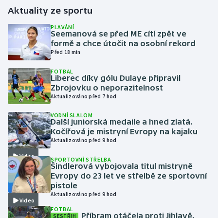
Aktuality ze sportu
Gymnastika
PLAVÁNÍ
Seemanová se před ME cítí zpět ve
formě a chce útočit na osobní rekord
Házená
Před 18 min
Jezdectví
FOTBAL
Liberec díky gólu Dulaye připravil
Zbrojovku o neporazitelnost
Judo
Aktualizováno před 7 hod
Krasobruslení
VODNÍ SLALOM
Další juniorská medaile a hned zlatá.
Kočířová je mistryní Evropy na kajaku
Lezení
Aktualizováno před 9 hod
Video
SPORTOVNÍ STŘELBA
Lyže a snowboard
Šindlerová vybojovala titul mistryně
Evropy do 23 let ve střelbě ze sportovní
Moderní pětiboj
pistole
Aktualizováno před 9 hod
Video
Motorsport
FOTBAL
Příbram otáčela proti Jihlavě,
SESTŘIH