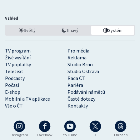
Vzhled
Světlý
Tmavý
Systém
TV program
Pro média
Živé vysílání
Reklama
TV poplatky
Studio Brno
Teletext
Studio Ostrava
Podcasty
Rada ČT
Počasí
Kariéra
E-shop
Podávání námětů
Mobilní a TV aplikace
Časté dotazy
Vše o ČT
Kontakty
Instagram
Facebook
YouTube
X
Threads