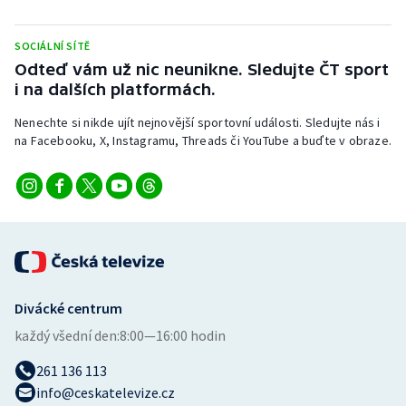
Stolní tenis
SOCIÁLNÍ SÍTĚ
Triatlon
Odteď vám už nic neunikne. Sledujte ČT sport
i na dalších platformách.
Veslování
Nenechte si nikde ujít nejnovější sportovní události. Sledujte nás i
na Facebooku, X, Instagramu, Threads či YouTube a buďte v obraze.
Vodní slalom
Volejbal
Ostatní
Divácké centrum
každý všední den:
8:00—16:00 hodin
261 136 113
info@ceskatelevize.cz