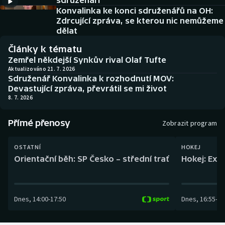
sdruženáři
Baseball a softbal
Soutěže
Konvalinka ke konci sdruženářů na OH:
Zdrcující zpráva, se kterou nic nemůžeme
Basketbal
Historické návraty
dělat
Články k tématu
Biatlon
Aplikace ČT sport
Zemřel někdejší Synkův rival Olaf Tufte
Aktualizováno 21. 7. 2026
Sdruženář Konvalinka k rozhodnutí MOV:
Boby a skeleton
AZ kvíz
Devastující zpráva, převrátil se mi život
8. 7. 2026
Box
Přímé přenosy
Zobrazit program
Curling
OSTATNÍ
HOKEJ
Dostihy
Orientační běh: SP Česko – střední trať
Hokej: Exh
Florbal
Dnes
,
14:00
-
17:50
Dnes
,
16:55
-
19
Futsal
Golf