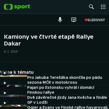
POPULÁRNÍ
SLEDOVAT
Fotbal
Kamiony ve čtvrté etapě Rallye
Dakar
Hokej
6. 1. 2016
Tenis
Atletika
Videa k tématu
Cyklistika
Pro Jakuba Terešáka skončila po pádu
sezona MČR v motokrosu
Pajari po Estonsku vyhrál i domácí
DALŠÍ SPORTY
Finskou rallye
Dvě závěrečné jízdy Jana Kvěcha a finále
Americký fotbal
NEPŘEHLÉDNĚTE
GP v Lodži
Ogier a Evans ve Finské rallye havarovali,