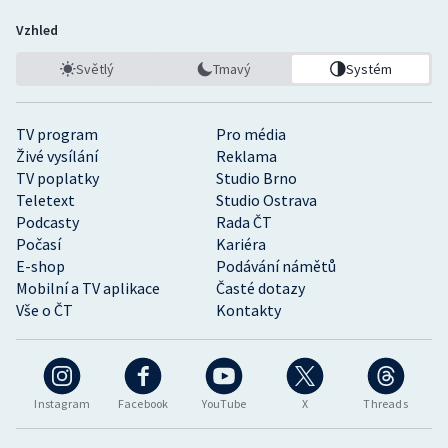
Vzhled
Světlý
Tmavý
Systém
TV program
Pro média
Živé vysílání
Reklama
TV poplatky
Studio Brno
Teletext
Studio Ostrava
Podcasty
Rada ČT
Počasí
Kariéra
E-shop
Podávání námětů
Mobilní a TV aplikace
Časté dotazy
Vše o ČT
Kontakty
Instagram
Facebook
YouTube
X
Threads