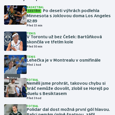
BASKETBAL
Po deseti výhrách podlehla
SESTŘIH
Gymnastika
Minnesota s Joklovou doma Los Angeles
82:89
Házená
Před 33 min
TENIS
Jezdectví
V Torontu už bez Češek: Bartůňková
skončila ve třetím kole
Před 50 min
Judo
TENIS
Lehečka je v Montrealu v osmifinále
Krasobruslení
Před 1 hod
Lezení
Video
FOTBAL
Neměli jsme prohrát, takovou chybu si
Lyže a snowboard
hráč nemůže dovolit, zlobil se Horejš po
duelu s Besiktasem
Moderní pětiboj
Před 3 hod
FOTBAL
Polidar dal dost možná první gól hlavou.
Motorsport
Palici nemám úplně špatnou, zářil