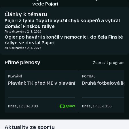
Baseball a softbal
Soutěže
vede Pajari
Články k tématu
Basketbal
Historické návraty
Pajari z týmu Toyota využil chyb soupeřů a vyhrál
domácí Finskou rallye
Biatlon
Aplikace ČT sport
Aktualizováno 2. 8. 2026
Ogier po havárii skončil v nemocnici, do čela Finské
rallye se dostal Pajari
Boby a skeleton
AZ kvíz
Aktualizováno 2. 8. 2026
Box
Přímé přenosy
Zobrazit program
Curling
PLAVÁNÍ
FOTBAL
Plavání: TK před ME v plavání
Druhá fotbalová liga
Dostihy
Florbal
Dnes
,
12:30
-
13:00
Dnes
,
17:35
-
19:55
Futsal
Aktuality ze sportu
Golf