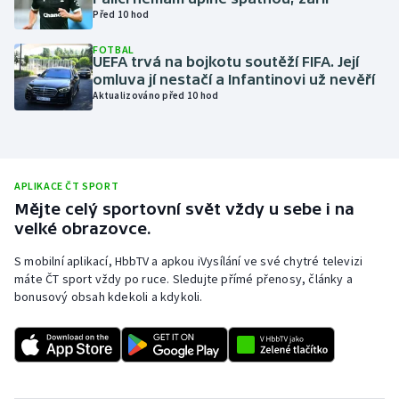
Před 10 hod
Olympijské hry
FOTBAL
UEFA trvá na bojkotu soutěží FIFA. Její
Parasport
omluva jí nestačí a Infantinovi už nevěří
Aktualizováno před 10 hod
Plavání
Plážový volejbal
APLIKACE ČT SPORT
Ragby
Mějte celý sportovní svět vždy u sebe i na
velké obrazovce.
Rychlobruslení
S mobilní aplikací, HbbTV a apkou iVysílání ve své chytré televizi
máte ČT sport vždy po ruce. Sledujte přímé přenosy, články a
Rychlostní kanoistika
bonusový obsah kdekoli a kdykoli.
Short track
Sportovní střelba