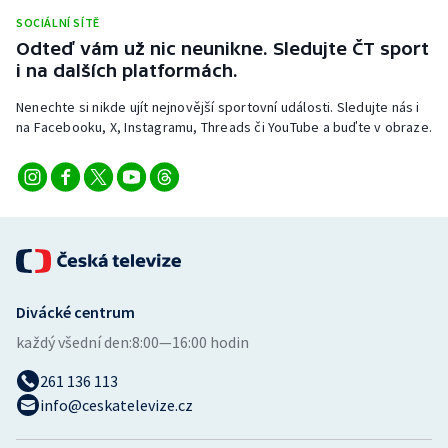
Stolní tenis
SOCIÁLNÍ SÍTĚ
Odteď vám už nic neunikne. Sledujte ČT sport
Triatlon
i na dalších platformách.
Nenechte si nikde ujít nejnovější sportovní události. Sledujte nás i
Veslování
na Facebooku, X, Instagramu, Threads či YouTube a buďte v obraze.
Vodní slalom
Volejbal
Ostatní
Divácké centrum
každý všední den:
8:00—16:00 hodin
261 136 113
info@ceskatelevize.cz