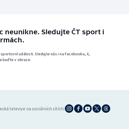
 neunikne. Sledujte ČT sport i
ormách.
 sportovní události. Sledujte nás i na Facebooku, X,
a buďte v obraze.
eská televize na sociálních sítích: