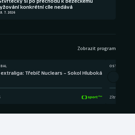
Štvrtecký si po přechodu k běžeckému
lyžování konkrétní cíle nedává
8. 7. 2026
Zobrazit program
TBAL
OSTATNÍ
extraliga: Třebíč Nuclears – Sokol Hluboká
Orientační
5
Zítra
,
14:00
-
17