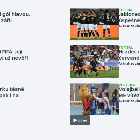
FOTBAL
 gól hlavou.
Jablonec
zářil
úspěšně 
Aktualizován
FOTBAL
FIFA. Její
Hradec n
vi už nevěří
červené
Aktualizován
VOLEJBAL
rku těsně
Volejbal
pak i na
ME vítě
Aktualizován
Video