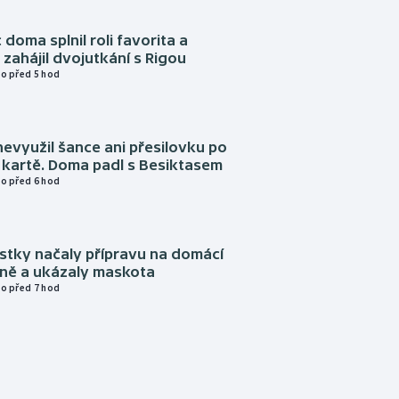
 doma splnil roli favorita a
zahájil dvojutkání s Rigou
o před 5 hod
evyužil šance ani přesilovku po
 kartě. Doma padl s Besiktasem
o před 6 hod
istky načaly přípravu na domácí
zně a ukázaly maskota
o před 7 hod