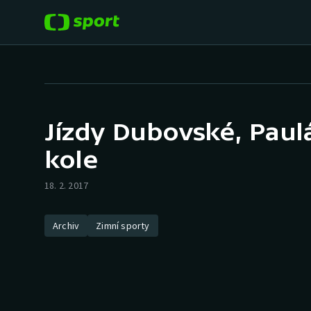
POPULÁRNÍ
DALŠÍ SPORTY
Fotbal
Americký fotbal
Jízdy Dubovské, Paul
Hokej
Baseball a softbal
kole
Tenis
Basketbal
18. 2. 2017
Atletika
Biatlon
Archiv
Zimní sporty
Cyklistika
Boby a skeleton
Box