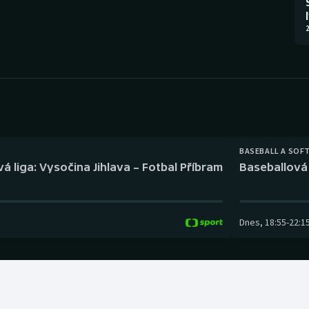
Moderní pětiboj
Triatlon
2
Motorsport
Veslování
Olympijské hry
Vodní slalom
Parasport
Volejbal
Plavání
Ostatní
BASEBALL A SOF
á liga: Vysočina Jihlava – Fotbal Příbram
Baseballová 
Plážový volejbal
Dnes
,
18:55
-
22:1