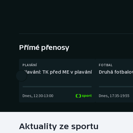
Curling
Dostihy
Florbal
Futsal
Přímé přenosy
Golf
PLAVÁNÍ
FOTBAL
Plavání: TK před ME v plavání
Druhá fotbalov
Gymnastika
Dnes
,
12:30
-
13:00
Dnes
,
17:35
-
19:55
Aktuality ze sportu