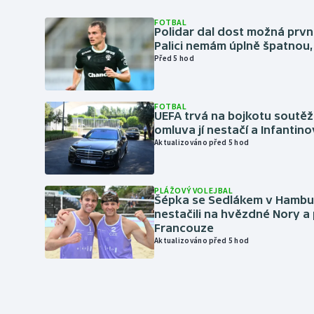
FOTBAL
Polidar dal dost možná první
Palici nemám úplně špatnou, 
Před 5 hod
FOTBAL
UEFA trvá na bojkotu soutěží 
omluva jí nestačí a Infantino
Aktualizováno před 5 hod
PLÁŽOVÝ VOLEJBAL
Šépka se Sedlákem v Hambu
nestačili na hvězdné Nory a 
Francouze
Aktualizováno před 5 hod