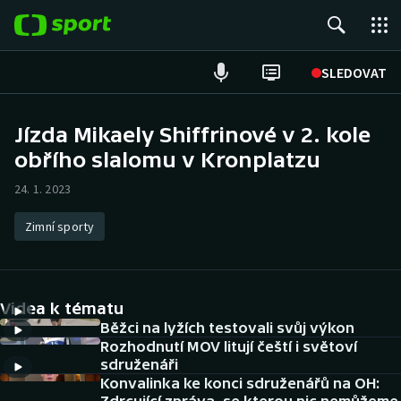
POPULÁRNÍ
SLEDOVAT
Fotbal
Jízda Mikaely Shiffrinové v 2. kole
obřího slalomu v Kronplatzu
Hokej
24. 1. 2023
Tenis
Zimní sporty
Atletika
Cyklistika
Videa k tématu
DALŠÍ SPORTY
Běžci na lyžích testovali svůj výkon
Rozhodnutí MOV litují čeští i světoví
sdruženáři
Americký fotbal
NEPŘEHLÉDNĚTE
Konvalinka ke konci sdruženářů na OH: