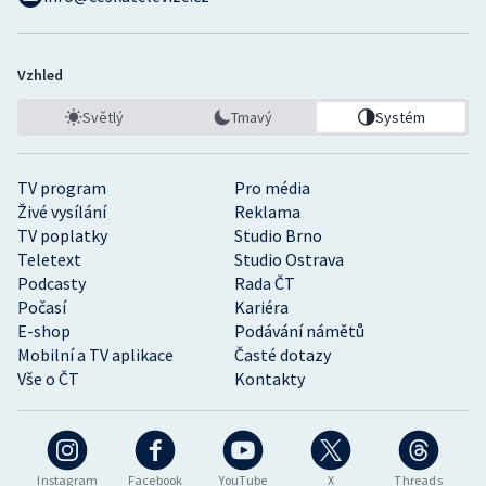
Vzhled
Světlý
Tmavý
Systém
TV program
Pro média
Živé vysílání
Reklama
TV poplatky
Studio Brno
Teletext
Studio Ostrava
Podcasty
Rada ČT
Počasí
Kariéra
E-shop
Podávání námětů
Mobilní a TV aplikace
Časté dotazy
Vše o ČT
Kontakty
Instagram
Facebook
YouTube
X
Threads