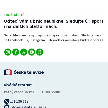
Stolní tenis
Triatlon
SOCIÁLNÍ SÍTĚ
Odteď vám už nic neunikne. Sledujte ČT sport
i na dalších platformách.
Veslování
Nenechte si nikde ujít nejnovější sportovní události. Sledujte nás i
Vodní slalom
na Facebooku, X, Instagramu, Threads či YouTube a buďte v obraze.
Volejbal
Ostatní
Divácké centrum
každý všední den:
8:00—16:00 hodin
261 136 113
info@ceskatelevize.cz