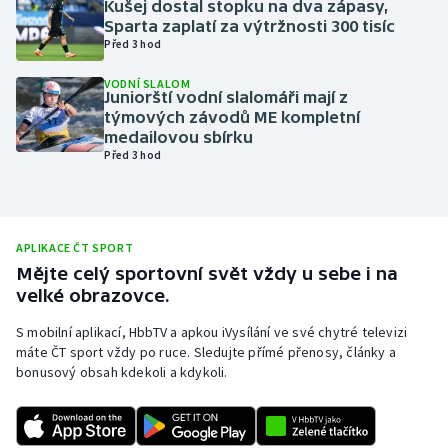
Kušej dostal stopku na dva zápasy,
Sparta zaplatí za výtržnosti 300 tisíc
Olympijské hry
Před 3 hod
Parasport
VODNÍ SLALOM
Juniorští vodní slalomáři mají z
týmových závodů ME kompletní
Plavání
medailovou sbírku
Před 3 hod
Plážový volejbal
Ragby
APLIKACE ČT SPORT
Rychlobruslení
Mějte celý sportovní svět vždy u sebe i na
velké obrazovce.
Rychlostní kanoistika
S mobilní aplikací, HbbTV a apkou iVysílání ve své chytré televizi
máte ČT sport vždy po ruce. Sledujte přímé přenosy, články a
Short track
bonusový obsah kdekoli a kdykoli.
Sportovní střelba