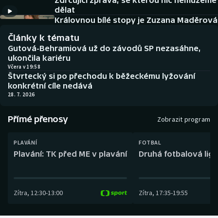
Zdrcující zpráva, se kterou nic nemůžeme
Baseball a softbal
Soutěže
dělat
Královnou bílé stopy je Zuzana Maděrová
Basketbal
Historické návraty
Články k tématu
Gutová-Behramiová už do závodů SP nezasáhne,
Biatlon
Aplikace ČT sport
ukončila kariéru
Včera v 19:58
Štvrtecký si po přechodu k běžeckému lyžování
Boby a skeleton
AZ kvíz
konkrétní cíle nedává
28. 7. 2026
Box
Přímé přenosy
Zobrazit program
Curling
PLAVÁNÍ
FOTBAL
Dostihy
Plavání: TK před ME v plavání
Druhá fotbalová liga
Florbal
Zítra
,
12:30
-
13:00
Zítra
,
17:35
-
19:55
Futsal
Golf