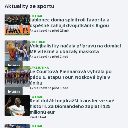
Aktuality ze sportu
Gymnastika
FOTBAL
Jablonec doma splnil roli favorita a
úspěšně zahájil dvojutkání s Rigou
Házená
Aktualizováno před 26 min
Jezdectví
VOLEJBAL
Volejbalistky načaly přípravu na domácí
ME vítězně a ukázaly maskota
Judo
Aktualizováno před 1 hod
Video
Krasobruslení
CYKLISTIKA
Le Courtová-Pienaarová vyhrála po
pádu 6. etapu Tour, Nosková byla v
Lezení
úniku
Aktualizováno před 1 hod
Video
Lyže a snowboard
FOTBAL
Real dotáhl nejdražší transfer ve své
historii. Za Diomandeho zaplatil 125
Moderní pětiboj
milionů eur
Před 3 hod
Motorsport
FOTBAL