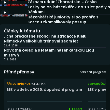
Záznam utkání Chorvatsko – Česko
Baseball a softbal
Soutěže
Češky na MS házenkářek do 18 let padly s
Dánkami
Basketbal
Historické návraty
Házenkářské juniorky si po prohře s
Koreou zkomplikovaly postup
Biatlon
Aplikace ČT sport
Články k tématu
Jícha předčasně skončil na střídačce Kielu.
Boby a skeleton
AZ kvíz
Německý velkoklub trénoval sedm let
22. 6. 2026
Novotná ovládla s Metami házenkářskou Ligu
Box
mistryň
7. 6. 2026
Curling
Přímé přenosy
Zobrazit program
Dostihy
MULTIPŘENOS
ATLETIKA
DOPORUČUJEM
Florbal
ME v atletice 2026: dopolední program
ME v plaván
Futsal
Dnes
,
11:20
-
14:40
Dnes
,
18:25
-
21
Golf