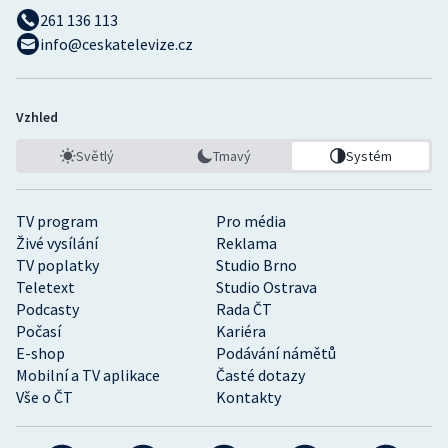
261 136 113
info@ceskatelevize.cz
Vzhled
Světlý
Tmavý
Systém
TV program
Pro média
Živé vysílání
Reklama
TV poplatky
Studio Brno
Teletext
Studio Ostrava
Podcasty
Rada ČT
Počasí
Kariéra
E-shop
Podávání námětů
Mobilní a TV aplikace
Časté dotazy
Vše o ČT
Kontakty