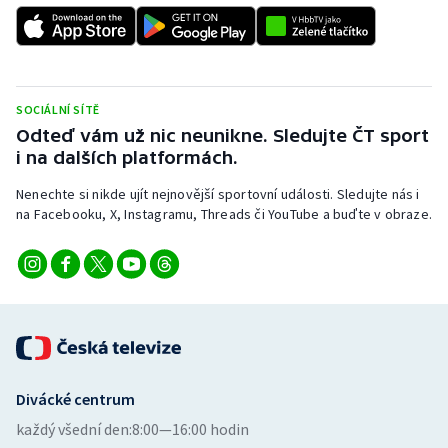
Stolní tenis
Triatlon
Veslování
SOCIÁLNÍ SÍTĚ
Odteď vám už nic neunikne. Sledujte ČT sport
i na dalších platformách.
Vodní slalom
Nenechte si nikde ujít nejnovější sportovní události. Sledujte nás i
Volejbal
na Facebooku, X, Instagramu, Threads či YouTube a buďte v obraze.
Ostatní
Divácké centrum
každý všední den:
8:00—16:00 hodin