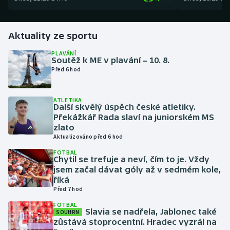
Gymnastika
Aktuality ze sportu
Házená
PLAVÁNÍ
Soutěž k ME v plavání – 10. 8.
Před 6 hod
Jezdectví
Judo
ATLETIKA
Další skvělý úspěch české atletiky.
Překážkář Rada slaví na juniorském MS
Krasobruslení
zlato
Aktualizováno před 6 hod
Lezení
FOTBAL
Chytil se trefuje a neví, čím to je. Vždy
jsem začal dávat góly až v sedmém kole,
Lyže a snowboard
říká
Před 7 hod
Moderní pětiboj
FOTBAL
Slavia se nadřela, Jablonec také
SOUHRN
Motorsport
zůstává stoprocentní. Hradec vyzrál na