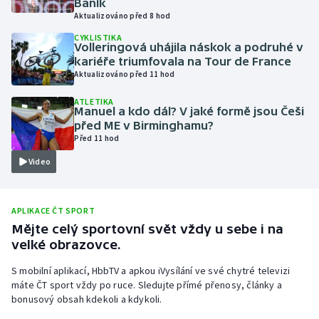
Baník
Aktualizováno před 8 hod
Olympijské hry
CYKLISTIKA
Volleringová uhájila náskok a podruhé v
Parasport
kariéře triumfovala na Tour de France
Aktualizováno před 11 hod
Plavání
ATLETIKA
Manuel a kdo dál? V jaké formě jsou Češi
Plážový volejbal
před ME v Birminghamu?
Před 11 hod
Ragby
Video
Rychlobruslení
APLIKACE ČT SPORT
Rychlostní kanoistika
Mějte celý sportovní svět vždy u sebe i na
velké obrazovce.
Short track
S mobilní aplikací, HbbTV a apkou iVysílání ve své chytré televizi
máte ČT sport vždy po ruce. Sledujte přímé přenosy, články a
Sportovní střelba
bonusový obsah kdekoli a kdykoli.