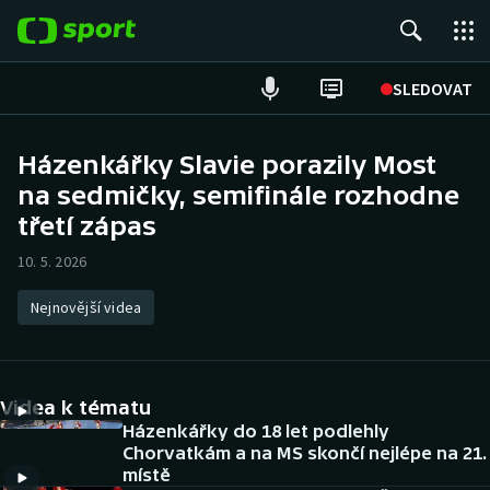
POPULÁRNÍ
SLEDOVAT
Fotbal
Házenkářky Slavie porazily Most
na sedmičky, semifinále rozhodne
Hokej
třetí zápas
Tenis
10. 5. 2026
Atletika
Nejnovější videa
Cyklistika
DALŠÍ SPORTY
Videa k tématu
Házenkářky do 18 let podlehly
Americký fotbal
NEPŘEHLÉDNĚTE
Chorvatkám a na MS skončí nejlépe na 21.
místě