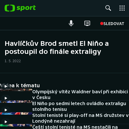
POPULÁRNÍ
SLEDOVAT
Fotbal
Havlíčkův Brod smetl El Niňo a
postoupil do finále extraligy
Hokej
1. 5. 2022
Tenis
Atletika
Videa k tématu
Cyklistika
Olympijský vítěz Waldner baví při exhibici
v Česku
El Niňo po sedmi letech ovládlo extraligu
DALŠÍ SPORTY
stolního tenisu
Stolní tenisté si play-off na MS družstev v
Americký fotbal
NEPŘEHLÉDNĚTE
Londýně nezahrají
Čeští stolní tenisté na MS nestačili na