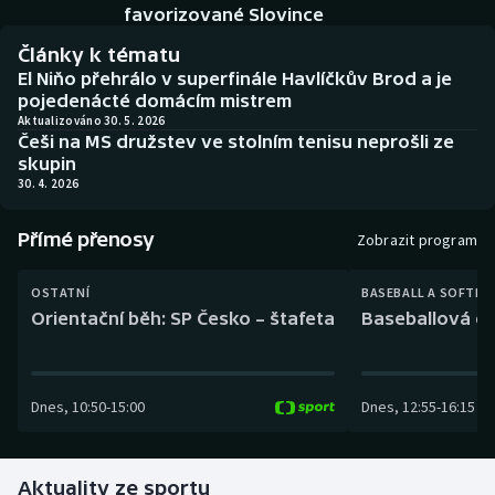
Baseball a softbal
Soutěže
favorizované Slovince
Články k tématu
Basketbal
Historické návraty
El Niňo přehrálo v superfinále Havlíčkův Brod a je
pojedenácté domácím mistrem
Biatlon
Aplikace ČT sport
Aktualizováno 30. 5. 2026
Češi na MS družstev ve stolním tenisu neprošli ze
skupin
Boby a skeleton
AZ kvíz
30. 4. 2026
Box
Přímé přenosy
Zobrazit program
Curling
OSTATNÍ
BASEBALL A SOFTBA
Orientační běh: SP Česko – štafeta
Baseballová ex
Dostihy
Florbal
Dnes
,
10:50
-
15:00
Dnes
,
12:55
-
16:15
Futsal
Aktuality ze sportu
Golf