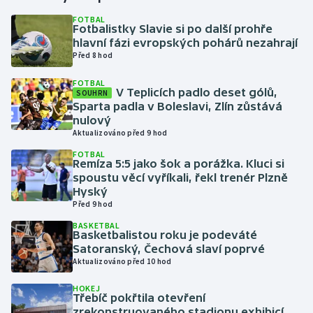
FOTBAL
Fotbalistky Slavie si po další prohře
Gymnastika
hlavní fázi evropských pohárů nezahrají
Před 8 hod
Házená
FOTBAL
V Teplicích padlo deset gólů,
SOUHRN
Jezdectví
Sparta padla v Boleslavi, Zlín zůstává
nulový
Judo
Aktualizováno před 9 hod
FOTBAL
Remíza 5:5 jako šok a porážka. Kluci si
Krasobruslení
spoustu věcí vyříkali, řekl trenér Plzně
Hyský
Lezení
Před 9 hod
BASKETBAL
Lyže a snowboard
Basketbalistou roku je podeváté
Satoranský, Čechová slaví poprvé
Aktualizováno před 10 hod
Moderní pětiboj
HOKEJ
Třebíč pokřtila otevření
Motorsport
zrekonstruovaného stadionu exhibicí,