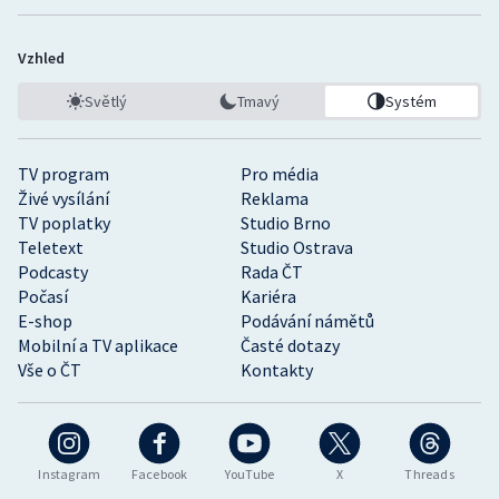
Vzhled
Světlý
Tmavý
Systém
TV program
Pro média
Živé vysílání
Reklama
TV poplatky
Studio Brno
Teletext
Studio Ostrava
Podcasty
Rada ČT
Počasí
Kariéra
E-shop
Podávání námětů
Mobilní a TV aplikace
Časté dotazy
Vše o ČT
Kontakty
Instagram
Facebook
YouTube
X
Threads