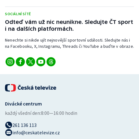
Stolní tenis
SOCIÁLNÍ SÍTĚ
Triatlon
Odteď vám už nic neunikne. Sledujte ČT sport
i na dalších platformách.
Veslování
Nenechte si nikde ujít nejnovější sportovní události. Sledujte nás i
na Facebooku, X, Instagramu, Threads či YouTube a buďte v obraze.
Vodní slalom
Volejbal
Ostatní
Divácké centrum
každý všední den:
8:00—16:00 hodin
261 136 113
info@ceskatelevize.cz