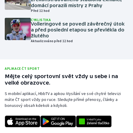
domácí porazili mistry z Prahy
Olympijské hry
Před 12 hod
CYKLISTIKA
Parasport
Volleringové se povedl závěrečný útok
a před poslední etapou se převlékla do
žlutého
Plavání
Aktualizováno před 12 hod
Plážový volejbal
Ragby
APLIKACE ČT SPORT
Mějte celý sportovní svět vždy u sebe i na
Rychlobruslení
velké obrazovce.
S mobilní aplikací, HbbTV a apkou iVysílání ve své chytré televizi
Rychlostní kanoistika
máte ČT sport vždy po ruce. Sledujte přímé přenosy, články a
bonusový obsah kdekoli a kdykoli.
Short track
Sportovní střelba