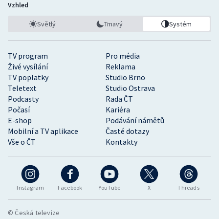
Vzhled
Světlý
Tmavý
Systém
TV program
Pro média
Živé vysílání
Reklama
TV poplatky
Studio Brno
Teletext
Studio Ostrava
Podcasty
Rada ČT
Počasí
Kariéra
E-shop
Podávání námětů
Mobilní a TV aplikace
Časté dotazy
Vše o ČT
Kontakty
Instagram
Facebook
YouTube
X
Threads
© Česká televize