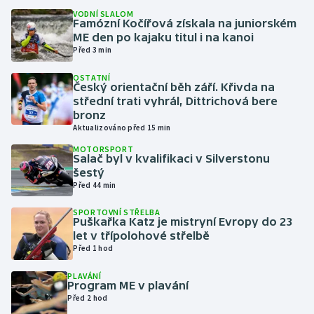
VODNÍ SLALOM
Famózní Kočířová získala na juniorském
Gymnastika
ME den po kajaku titul i na kanoi
Před 3 min
Házená
OSTATNÍ
Český orientační běh září. Křivda na
Jezdectví
střední trati vyhrál, Dittrichová bere
bronz
Aktualizováno před 15 min
Judo
MOTORSPORT
Salač byl v kvalifikaci v Silverstonu
Krasobruslení
šestý
Před 44 min
Lezení
SPORTOVNÍ STŘELBA
Puškařka Katz je mistryní Evropy do 23
Lyže a snowboard
let v třípolohové střelbě
Před 1 hod
Moderní pětiboj
PLAVÁNÍ
Program ME v plavání
Před 2 hod
Motorsport