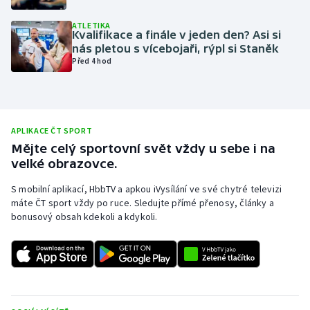
Olympijské hry
ATLETIKA
Kvalifikace a finále v jeden den? Asi si
nás pletou s vícebojaři, rýpl si Staněk
Parasport
Před 4 hod
Plavání
Plážový volejbal
APLIKACE ČT SPORT
Mějte celý sportovní svět vždy u sebe i na
Ragby
velké obrazovce.
Rychlobruslení
S mobilní aplikací, HbbTV a apkou iVysílání ve své chytré televizi
máte ČT sport vždy po ruce. Sledujte přímé přenosy, články a
bonusový obsah kdekoli a kdykoli.
Rychlostní kanoistika
Short track
Sportovní střelba