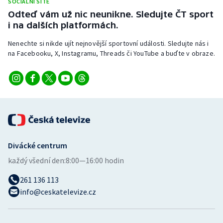
SOCIÁLNÍ SÍTĚ
Stolní tenis
Odteď vám už nic neunikne. Sledujte ČT sport
i na dalších platformách.
Triatlon
Nenechte si nikde ujít nejnovější sportovní události. Sledujte nás i
na Facebooku, X, Instagramu, Threads či YouTube a buďte v obraze.
Veslování
Vodní slalom
Volejbal
Ostatní
Divácké centrum
každý všední den:
8:00—16:00 hodin
261 136 113
info@ceskatelevize.cz