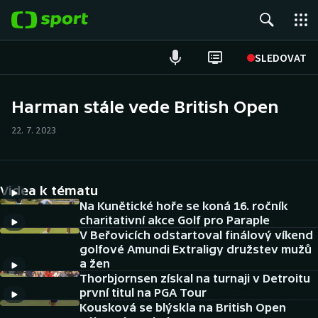
POPULÁRNÍ
SLEDOVAT
Fotbal
Harman stále vede British Open
Hokej
22. 7. 2023
Tenis
Videa k tématu
Atletika
Na Kunětické hoře se koná 16. ročník
charitativní akce Golf pro Paraple
Cyklistika
V Beřovicích odstartoval finálový víkend
golfové Amundi Extraligy družstev mužů
DALŠÍ SPORTY
a žen
Thorbjornsen získal na turnaji v Detroitu
první titul na PGA Tour
Americký fotbal
NEPŘEHLÉDNĚTE
Kousková se blýskla na British Open