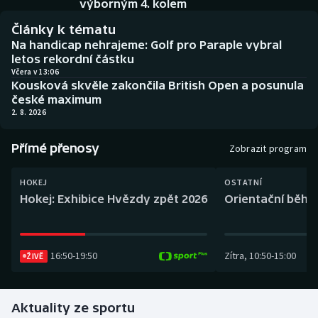
výborným 4. kolem
Baseball a softbal
Soutěže
Články k tématu
Basketbal
Historické návraty
Na handicap nehrajeme: Golf pro Paraple vybral
letos rekordní částku
Včera v 13:06
Biatlon
Aplikace ČT sport
Kousková skvěle zakončila British Open a posunula
české maximum
Boby a skeleton
AZ kvíz
2. 8. 2026
Box
Přímé přenosy
Zobrazit program
Curling
HOKEJ
OSTATNÍ
Hokej: Exhibice Hvězdy zpět 2026
Orientační běh: 
Dostihy
Florbal
16:50
-
19:50
Zítra
,
10:50
-
15:00
ŽIVĚ
Futsal
Aktuality ze sportu
Golf