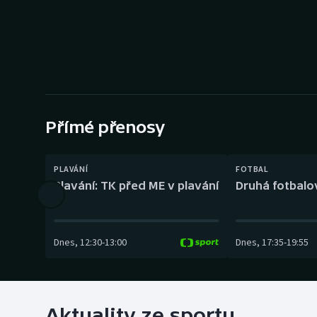
Curling
Dostihy
Florbal
Futsal
Přímé přenosy
Golf
PLAVÁNÍ
FOTBAL
Gymnastika
Plavání: TK před ME v plavání
Druhá fotbalov
Dnes
,
12:30
-
13:00
Dnes
,
17:35
-
19:55
Aktuality ze sportu