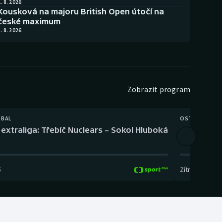
. 8. 2026
Kousková na majoru British Open útočí na
české maximum
. 8. 2026
Zobrazit program
TBAL
OSTATNÍ
extraliga: Třebíč Nuclears – Sokol Hluboká
Orientační
5
Zítra
,
14:00
-
17