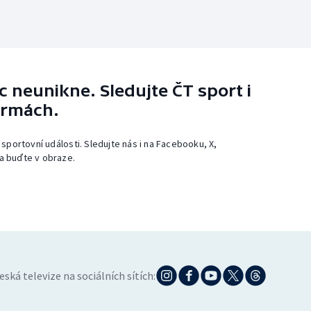
 neunikne. Sledujte ČT sport i
ormách.
 sportovní události. Sledujte nás i na Facebooku, X,
a buďte v obraze.
eská televize na sociálních sítích: