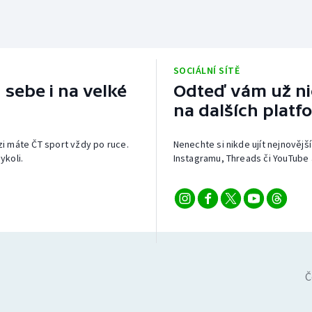
SOCIÁLNÍ SÍTĚ
 sebe i na velké
Odteď vám už nic
na dalších platf
izi máte ČT sport vždy po ruce.
Nenechte si nikde ujít nejnovější
ykoli.
Instagramu, Threads či YouTube 
Č