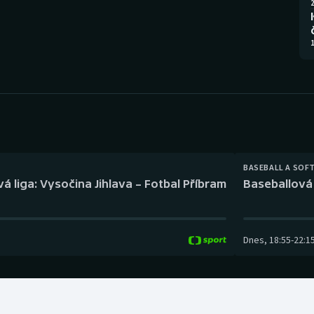
Moderní pětiboj
Triatlon
2
Motorsport
Veslování
1
Olympijské hry
Vodní slalom
Parasport
Volejbal
Plavání
Ostatní
BASEBALL A SOF
Plážový volejbal
á liga: Vysočina Jihlava – Fotbal Příbram
Baseballová 
Dnes
,
18:55
-
22:1