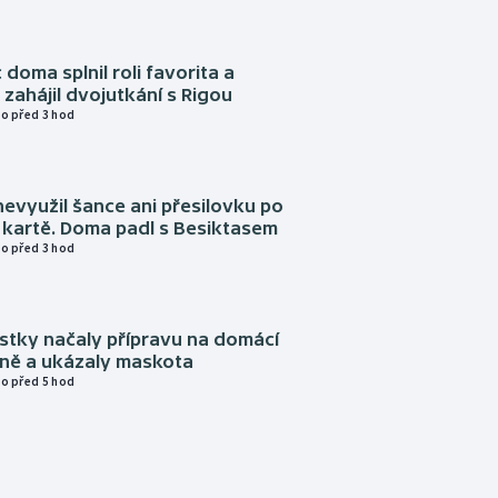
 doma splnil roli favorita a
zahájil dvojutkání s Rigou
o před 3 hod
evyužil šance ani přesilovku po
 kartě. Doma padl s Besiktasem
o před 3 hod
istky načaly přípravu na domácí
zně a ukázaly maskota
o před 5 hod