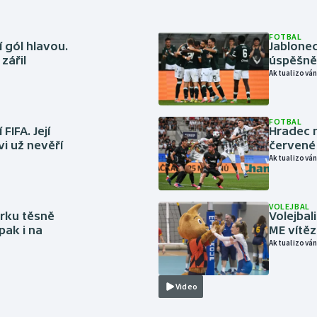
FOTBAL
 gól hlavou.
Jablonec
zářil
úspěšně 
Aktualizován
FOTBAL
FIFA. Její
Hradec n
vi už nevěří
červené
Aktualizován
VOLEJBAL
rku těsně
Volejbal
pak i na
ME vítě
Aktualizován
Video