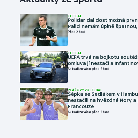
FOTBAL
Polidar dal dost možná první
Palici nemám úplně špatnou, 
Před 2 hod
FOTBAL
UEFA trvá na bojkotu soutěží 
omluva jí nestačí a Infantino
Aktualizováno před 2 hod
PLÁŽOVÝ VOLEJBAL
Šépka se Sedlákem v Hambu
nestačili na hvězdné Nory a 
Francouze
Aktualizováno před 2 hod