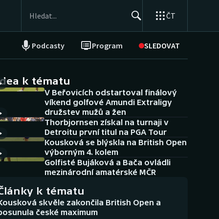
ČT
Podcasty
Program
SLEDOVAT
NEPŘEHLÉDNĚTE
Soutěže
idea k tématu
V Beřovicích odstartoval finálový
Historické návraty
víkend golfové Amundi Extraligy
družstev mužů a žen
Aplikace ČT sport
Thorbjornsen získal na turnaji v
Detroitu první titul na PGA Tour
AZ kvíz
Kousková se blýskla na British Open
výborným 4. kolem
Golfisté Bujáková a Bača ovládli
mezinárodní amatérské MČR
Články k tématu
Kousková skvěle zakončila British Open a
posunula české maximum