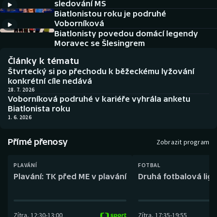
sledování MS
Baseball a softbal
Soutěže
Biatlonistou roku je podruhé
Voborníková
Basketbal
Historické návraty
Biatlonisty povedou domácí legendy
Moravec se Šlesingrem
Biatlon
Aplikace ČT sport
Články k tématu
Štvrtecký si po přechodu k běžeckému lyžování
Boby a skeleton
AZ kvíz
konkrétní cíle nedává
28. 7. 2026
Voborníková podruhé v kariéře vyhrála anketu
Box
Biatlonista roku
1. 6. 2026
Curling
Přímé přenosy
Zobrazit program
Dostihy
PLAVÁNÍ
FOTBAL
Florbal
Plavání: TK před ME v plavání
Druhá fotbalová liga
Futsal
Zítra
,
12:30
-
13:00
Zítra
,
17:35
-
19:55
Golf