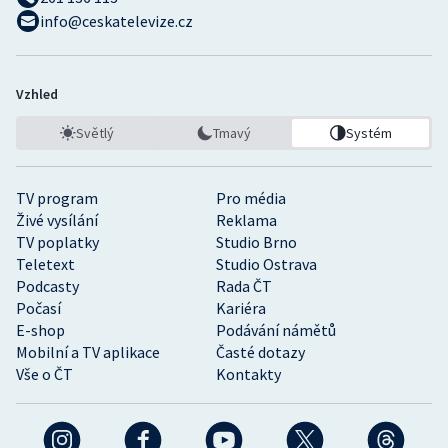
info@ceskatelevize.cz
Vzhled
Světlý
Tmavý
Systém
TV program
Pro média
Živé vysílání
Reklama
TV poplatky
Studio Brno
Teletext
Studio Ostrava
Podcasty
Rada ČT
Počasí
Kariéra
E-shop
Podávání námětů
Mobilní a TV aplikace
Časté dotazy
Vše o ČT
Kontakty