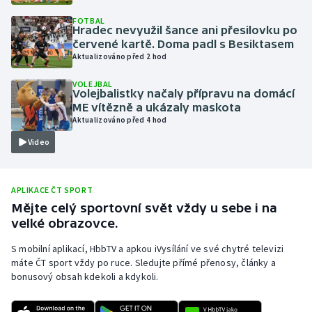
Olympijské hry
FOTBAL
Hradec nevyužil šance ani přesilovku po
červené kartě. Doma padl s Besiktasem
Parasport
Aktualizováno před 2 hod
VOLEJBAL
Plavání
Volejbalistky načaly přípravu na domácí
ME vítězně a ukázaly maskota
Plážový volejbal
Aktualizováno před 4 hod
Video
Ragby
Rychlobruslení
APLIKACE ČT SPORT
Mějte celý sportovní svět vždy u sebe i na
Rychlostní kanoistika
velké obrazovce.
S mobilní aplikací, HbbTV a apkou iVysílání ve své chytré televizi
Short track
máte ČT sport vždy po ruce. Sledujte přímé přenosy, články a
bonusový obsah kdekoli a kdykoli.
Sportovní střelba