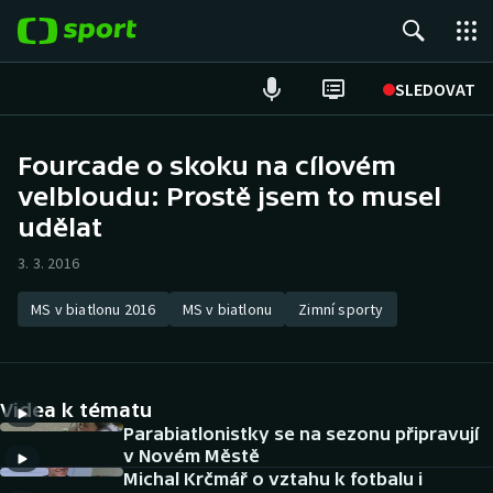
POPULÁRNÍ
SLEDOVAT
Fotbal
Fourcade o skoku na cílovém
velbloudu: Prostě jsem to musel
Hokej
udělat
Tenis
3. 3. 2016
Atletika
MS v biatlonu 2016
MS v biatlonu
Zimní sporty
Cyklistika
DALŠÍ SPORTY
Videa k tématu
Parabiatlonistky se na sezonu připravují
Americký fotbal
NEPŘEHLÉDNĚTE
v Novém Městě
Michal Krčmář o vztahu k fotbalu i