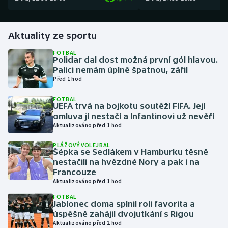
Gymnastika
Aktuality ze sportu
Házená
FOTBAL
Polidar dal dost možná první gól hlavou.
Palici nemám úplně špatnou, zářil
Jezdectví
Před 1 hod
Judo
FOTBAL
UEFA trvá na bojkotu soutěží FIFA. Její
omluva jí nestačí a Infantinovi už nevěří
Krasobruslení
Aktualizováno před 1 hod
Lezení
PLÁŽOVÝ VOLEJBAL
Šépka se Sedlákem v Hamburku těsně
nestačili na hvězdné Nory a pak i na
Lyže a snowboard
Francouze
Aktualizováno před 1 hod
Moderní pětiboj
FOTBAL
Jablonec doma splnil roli favorita a
úspěšně zahájil dvojutkání s Rigou
Motorsport
Aktualizováno před 2 hod