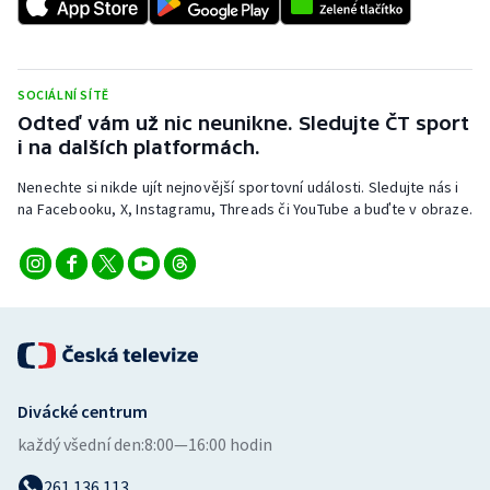
Stolní tenis
Triatlon
SOCIÁLNÍ SÍTĚ
Veslování
Odteď vám už nic neunikne. Sledujte ČT sport
i na dalších platformách.
Vodní slalom
Nenechte si nikde ujít nejnovější sportovní události. Sledujte nás i
na Facebooku, X, Instagramu, Threads či YouTube a buďte v obraze.
Volejbal
Ostatní
Divácké centrum
každý všední den:
8:00—16:00 hodin
261 136 113