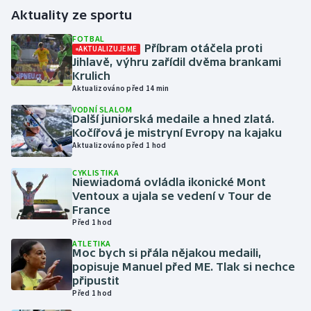
Aktuality ze sportu
Gymnastika
FOTBAL
Příbram otáčela proti
AKTUALIZUJEME
Jihlavě, výhru zařídil dvěma brankami
Házená
Krulich
Aktualizováno před 14 min
Jezdectví
VODNÍ SLALOM
Další juniorská medaile a hned zlatá.
Judo
Kočířová je mistryní Evropy na kajaku
Aktualizováno před 1 hod
Krasobruslení
CYKLISTIKA
Niewiadomá ovládla ikonické Mont
Ventoux a ujala se vedení v Tour de
Lezení
France
Před 1 hod
Lyže a snowboard
ATLETIKA
Moc bych si přála nějakou medaili,
Moderní pětiboj
popisuje Manuel před ME. Tlak si nechce
připustit
Před 1 hod
Motorsport