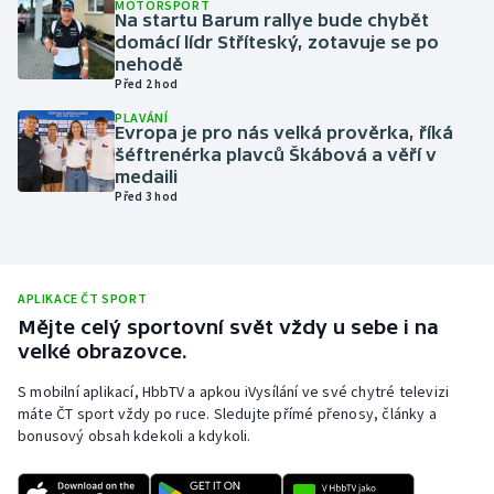
MOTORSPORT
Na startu Barum rallye bude chybět
Olympijské hry
domácí lídr Stříteský, zotavuje se po
nehodě
Parasport
Před 2 hod
PLAVÁNÍ
Evropa je pro nás velká prověrka, říká
Plavání
šéftrenérka plavců Škábová a věří v
medaili
Plážový volejbal
Před 3 hod
Ragby
Rychlobruslení
APLIKACE ČT SPORT
Mějte celý sportovní svět vždy u sebe i na
velké obrazovce.
Rychlostní kanoistika
S mobilní aplikací, HbbTV a apkou iVysílání ve své chytré televizi
Short track
máte ČT sport vždy po ruce. Sledujte přímé přenosy, články a
bonusový obsah kdekoli a kdykoli.
Sportovní střelba