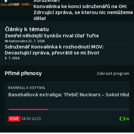
sdruženáři
Baseball a softbal
Soutěže
Konvalinka ke konci sdruženářů na OH:
Zdrcující zpráva, se kterou nic nemůžeme
Basketbal
Historické návraty
dělat
Články k tématu
Biatlon
Aplikace ČT sport
Zemřel někdejší Synkův rival Olaf Tufte
Aktualizováno 21. 7. 2026
Sdruženář Konvalinka k rozhodnutí MOV:
Boby a skeleton
AZ kvíz
Devastující zpráva, převrátil se mi život
8. 7. 2026
Box
Přímé přenosy
Zobrazit program
Curling
BASEBALL A SOFTBAL
Dostihy
Baseballová extraliga: Třebíč Nuclears – Sokol Hlub
Florbal
18:55
-
22:15
Futsal
ŽIVĚ
Golf