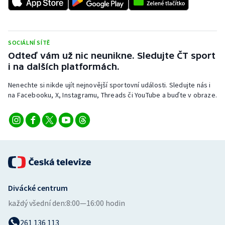
Stolní tenis
Triatlon
SOCIÁLNÍ SÍTĚ
Odteď vám už nic neunikne. Sledujte ČT sport
Veslování
i na dalších platformách.
Vodní slalom
Nenechte si nikde ujít nejnovější sportovní události. Sledujte nás i
na Facebooku, X, Instagramu, Threads či YouTube a buďte v obraze.
Volejbal
Ostatní
Divácké centrum
každý všední den:
8:00—16:00 hodin
261 136 113