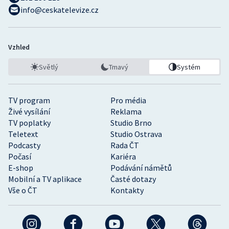
info@ceskatelevize.cz
Vzhled
Světlý
Tmavý
Systém
TV program
Pro média
Živé vysílání
Reklama
TV poplatky
Studio Brno
Teletext
Studio Ostrava
Podcasty
Rada ČT
Počasí
Kariéra
E-shop
Podávání námětů
Mobilní a TV aplikace
Časté dotazy
Vše o ČT
Kontakty