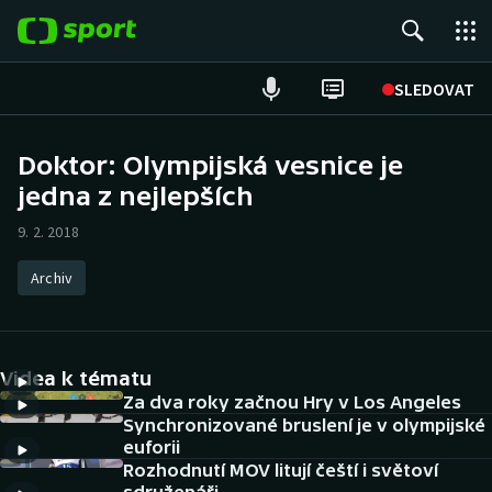
POPULÁRNÍ
SLEDOVAT
Fotbal
Doktor: Olympijská vesnice je
jedna z nejlepších
Hokej
9. 2. 2018
Tenis
Archiv
Atletika
Cyklistika
Videa k tématu
DALŠÍ SPORTY
Za dva roky začnou Hry v Los Angeles
Synchronizované bruslení je v olympijské
euforii
Americký fotbal
NEPŘEHLÉDNĚTE
Rozhodnutí MOV litují čeští i světoví