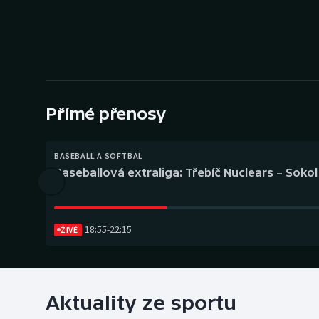
Curling
Dostihy
Florbal
Futsal
Přímé přenosy
Golf
BASEBALL A SOFTBAL
Baseballová extraliga: Třebíč Nuclears – Soko
Gymnastika
18:55
-
22:15
ŽIVĚ
Aktuality ze sportu