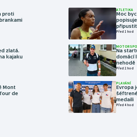
ATLETIKA
 proti
Moc bych
 brankami
popisuje
připustit
Před 1 hod
MOTORSP
ed zlatá.
Na start
 na kajaku
domácí l
nehodě
Před 2 hod
PLAVÁNÍ
é Mont
Evropa j
 Tour de
šéftrené
medaili
Před 4 hod