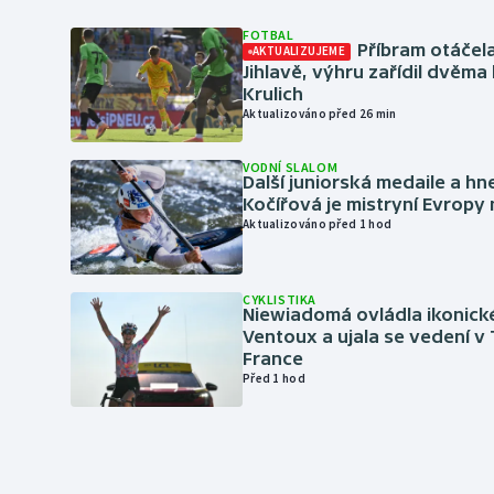
FOTBAL
Příbram otáčela
AKTUALIZUJEME
Jihlavě, výhru zařídil dvěma
Krulich
Aktualizováno před 26 min
VODNÍ SLALOM
Další juniorská medaile a hn
Kočířová je mistryní Evropy
Aktualizováno před 1 hod
CYKLISTIKA
Niewiadomá ovládla ikonick
Ventoux a ujala se vedení v
France
Před 1 hod