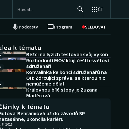
ČT
Podcasty
Program
SLEDOVAT
NEPŘEHLÉDNĚTE
Soutěže
idea k tématu
Běžci na lyžích testovali svůj výkon
Historické návraty
Rozhodnutí MOV litují čeští i světoví
sdruženáři
Aplikace ČT sport
Konvalinka ke konci sdruženářů na
OH: Zdrcující zpráva, se kterou nic
AZ kvíz
nemůžeme dělat
Královnou bílé stopy je Zuzana
Maděrová
Články k tématu
Gutová-Behramiová už do závodů SP
nezasáhne, ukončila kariéru
. 8. 2026