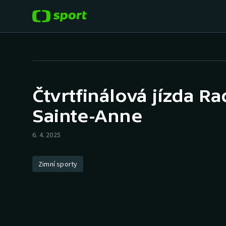
POPULÁRNÍ
DALŠÍ SPORTY
Fotbal
Americký fotbal
Čtvrtfinálová jízda R
Hokej
Baseball a softbal
Sainte-Anne
Tenis
Basketbal
6. 4. 2025
Atletika
Biatlon
Zimní sporty
Cyklistika
Boby a skeleton
Box