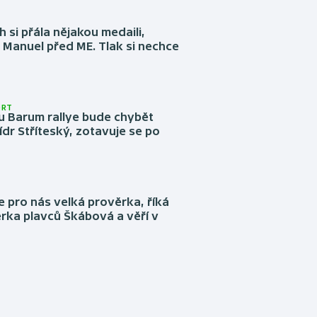
 si přála nějakou medaili,
 Manuel před ME. Tlak si nechce
ORT
u Barum rallye bude chybět
ídr Stříteský, zotavuje se po
e pro nás velká prověrka, říká
rka plavců Škábová a věří v