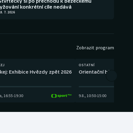
Štvrtecký si po přechodu k běžeckému
lyžování konkrétní cíle nedává
8. 7. 2026
Zobrazit program
KEJ
OSTATNÍ
kej: Exhibice Hvězdy zpět 2026
Orientační běh: SP Čes
a
,
16:55
-
19:30
9.8.
,
10:50
-
15:00