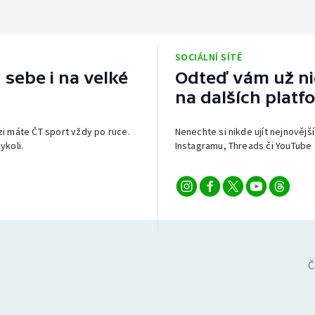
SOCIÁLNÍ SÍTĚ
 sebe i na velké
Odteď vám už nic
na dalších platf
izi máte ČT sport vždy po ruce.
Nenechte si nikde ujít nejnovější
ykoli.
Instagramu, Threads či YouTube 
Č