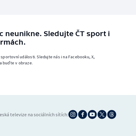
 neunikne. Sledujte ČT sport i
ormách.
 sportovní události. Sledujte nás i na Facebooku, X,
a buďte v obraze.
eská televize na sociálních sítích: