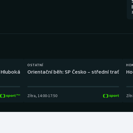
Moderní pětiboj
Triatlon
2
Motorsport
Veslování
Olympijské hry
Vodní slalom
Parasport
Volejbal
Plavání
Ostatní
OSTATNÍ
HO
l Hluboká
Orientační běh: SP Česko – střední trať
Ho
Plážový volejbal
Zítra
,
14:00
-
17:50
Zítr