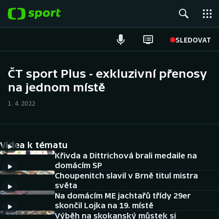
POPULÁRNÍ
SLEDOVAT
Fotbal
ČT sport Plus - exkluzivní přenosy
na jednom místě
Hokej
1. 4. 2022
Tenis
Atletika
Videa k tématu
Cyklistika
Křivda a Dittrichová brali medaile na
domácím SP
Choupenitch slavil v Brně titul mistra
DALŠÍ SPORTY
světa
Na domácím ME jachtařů třídy 29er
Americký fotbal
NEPŘEHLÉDNĚTE
skončil Lojka na 19. místě
Výběh na skokanský můstek si