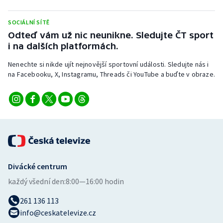
Stolní tenis
SOCIÁLNÍ SÍTĚ
Triatlon
Odteď vám už nic neunikne. Sledujte ČT sport
i na dalších platformách.
Veslování
Nenechte si nikde ujít nejnovější sportovní události. Sledujte nás i
na Facebooku, X, Instagramu, Threads či YouTube a buďte v obraze.
Vodní slalom
Volejbal
Ostatní
Divácké centrum
každý všední den:
8:00—16:00 hodin
261 136 113
info@ceskatelevize.cz