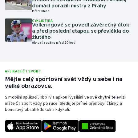
domácí porazili mistry z Prahy
Olympijské hry
Před 9 hod
CYKLISTIKA
Parasport
Volleringové se povedl závěrečný útok
a před poslední etapou se převlékla do
žlutého
Plavání
Aktualizováno před 10 hod
Plážový volejbal
Ragby
APLIKACE ČT SPORT
Mějte celý sportovní svět vždy u sebe i na
Rychlobruslení
velké obrazovce.
S mobilní aplikací, HbbTV a apkou iVysílání ve své chytré televizi
Rychlostní kanoistika
máte ČT sport vždy po ruce. Sledujte přímé přenosy, články a
bonusový obsah kdekoli a kdykoli.
Short track
Sportovní střelba