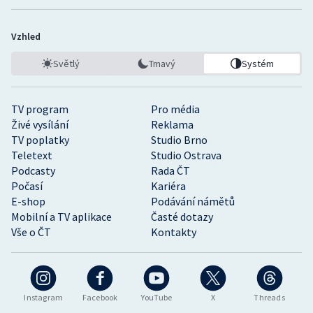
Vzhled
Světlý
Tmavý
Systém
TV program
Pro média
Živé vysílání
Reklama
TV poplatky
Studio Brno
Teletext
Studio Ostrava
Podcasty
Rada ČT
Počasí
Kariéra
E-shop
Podávání námětů
Mobilní a TV aplikace
Časté dotazy
Vše o ČT
Kontakty
Instagram
Facebook
YouTube
X
Threads