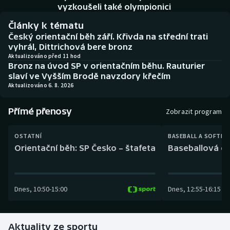
Baseball a softbal
Soutěže
vyzkoušeli také olympionici
Články k tématu
Basketbal
Historické návraty
Český orientační běh září. Křivda na střední trati
vyhrál, Dittrichová bere bronz
Biatlon
Aplikace ČT sport
Aktualizováno před 11 hod
Bronz na úvod SP v orientačním běhu. Rauturier
slaví ve Vyšším Brodě navzdory křečím
Boby a skeleton
AZ kvíz
Aktualizováno 6. 8. 2026
Box
Přímé přenosy
Zobrazit program
Curling
OSTATNÍ
BASEBALL A SOFTBA
Orientační běh: SP Česko – štafeta
Baseballová ex
Dostihy
Florbal
Dnes
,
10:50
-
15:00
Dnes
,
12:55
-
16:15
Futsal
Aktuality ze sportu
Golf