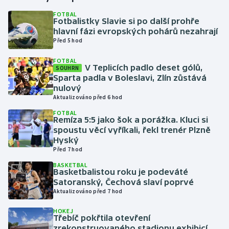
FOTBAL
Fotbalistky Slavie si po další prohře
Gymnastika
hlavní fázi evropských pohárů nezahrají
Před 5 hod
Házená
FOTBAL
V Teplicích padlo deset gólů,
SOUHRN
Jezdectví
Sparta padla v Boleslavi, Zlín zůstává
nulový
Judo
Aktualizováno před 6 hod
FOTBAL
Remíza 5:5 jako šok a porážka. Kluci si
Krasobruslení
spoustu věcí vyříkali, řekl trenér Plzně
Hyský
Lezení
Před 7 hod
BASKETBAL
Lyže a snowboard
Basketbalistou roku je podeváté
Satoranský, Čechová slaví poprvé
Aktualizováno před 7 hod
Moderní pětiboj
HOKEJ
Třebíč pokřtila otevření
Motorsport
zrekonstruovaného stadionu exhibicí,