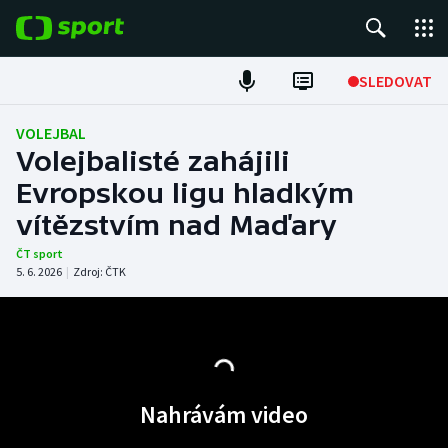
POPULÁRNÍ
SLEDOVAT
Fotbal
VOLEJBAL
Volejbalisté zahájili
Hokej
Evropskou ligu hladkým
vítězstvím nad Maďary
Tenis
ČT sport
Atletika
5. 6. 2026
|
Zdroj:
ČTK
Cyklistika
DALŠÍ SPORTY
Nahrávám video
Americký fotbal
NEPŘEHLÉDNĚTE