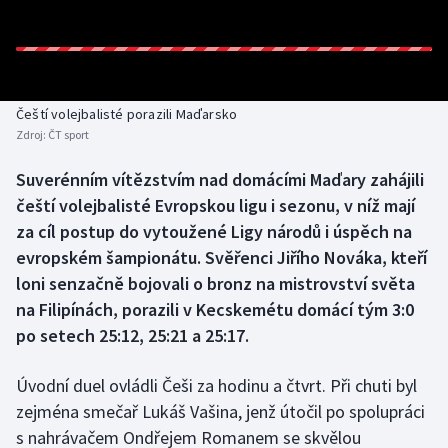
Baseball a softbal
Soutěže
Basketbal
Historické návraty
Biatlon
Aplikace ČT sport
Čeští volejbalisté porazili Maďarsko
Zdroj:
ČT sport
Boby a skeleton
AZ kvíz
Suverénním vítězstvím nad domácími Maďary zahájili
čeští volejbalisté Evropskou ligu i sezonu, v níž mají
Box
za cíl postup do vytoužené Ligy národů i úspěch na
Curling
evropském šampionátu. Svěřenci Jiřího Nováka, kteří
loni senzačně bojovali o bronz na mistrovství světa
Dostihy
na Filipínách, porazili v Kecskemétu domácí tým 3:0
po setech 25:12, 25:21 a 25:17.
Florbal
Úvodní duel ovládli Češi za hodinu a čtvrt. Při chuti byl
Futsal
zejména smečař Lukáš Vašina, jenž útočil po spolupráci
s nahrávačem Ondřejem Romanem se skvělou
Golf