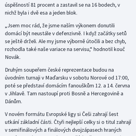
úspěšností 81 procent a zastavil se na 16 bodech, v
nichž byla i dvě esa a jeden blok.
Gymnastika
„Jsem moc rád, že jsme naším výkonem donutili
Házená
domácí být neustále v defenzivně. I když začátky setů
se ještě drželi. Ale my jsme výborně útočili a bez chyb,
Jezdectví
rozhodla také naše variace na servisu,“ hodnotil kouč
Novák.
Judo
Druhým soupeřem české reprezentace budou na
Krasobruslení
úvodním turnaji v Maďarsku v sobotu Norové od 17:00,
poté se představí domácím fanouškům 12. a 14. června
Lezení
v Jihlavě. Tam nastoupí proti Bosně a Hercegovině a
Dánům.
Lyže a snowboard
V novém formátu Evropské ligy si Češi zahrají šest
Moderní pětiboj
utkání základní části. Čtyři nejlepší celky si o titul zahrají
v semifinálových a finálových dvojzápasech hraných
Motorsport