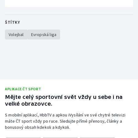
Stolní tenis
Triatlon
ŠTÍTKY
Veslování
Volejbal
Evropská liga
Vodní slalom
Volejbal
Ostatní
APLIKACE ČT SPORT
Mějte celý sportovní svět vždy u sebe i na
velké obrazovce.
S mobilní aplikací, HbbTV a apkou iVysílání ve své chytré televizi
máte ČT sport vždy po ruce. Sledujte přímé přenosy, články a
bonusový obsah kdekoli a kdykoli.