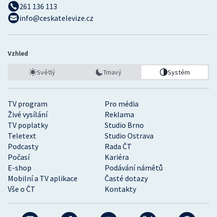
261 136 113
info@ceskatelevize.cz
Vzhled
Světlý
Tmavý
Systém
TV program
Pro média
Živé vysílání
Reklama
TV poplatky
Studio Brno
Teletext
Studio Ostrava
Podcasty
Rada ČT
Počasí
Kariéra
E-shop
Podávání námětů
Mobilní a TV aplikace
Časté dotazy
Vše o ČT
Kontakty