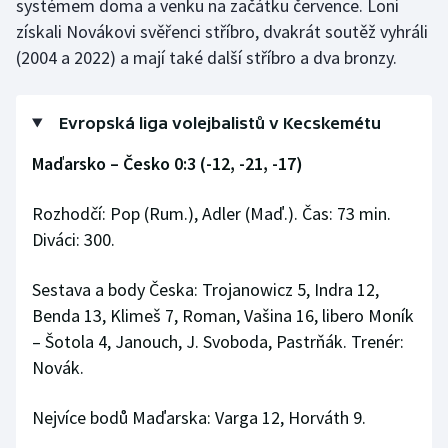
systémem doma a venku na začátku července. Loni
získali Novákovi svěřenci stříbro, dvakrát soutěž vyhráli
Olympijské hry
(2004 a 2022) a mají také další stříbro a dva bronzy.
Parasport
Evropská liga volejbalistů v Kecskemétu
Plavání
Maďarsko – Česko 0:3 (-12, -21, -17)
Plážový volejbal
Rozhodčí: Pop (Rum.), Adler (Maď.). Čas: 73 min.
Ragby
Diváci: 300.
Rychlobruslení
Sestava a body Česka: Trojanowicz 5, Indra 12,
Benda 13, Klimeš 7, Roman, Vašina 16, libero Moník
Rychlostní kanoistika
– Šotola 4, Janouch, J. Svoboda, Pastrňák. Trenér:
Novák.
Short track
Sportovní střelba
Nejvíce bodů Maďarska: Varga 12, Horváth 9.