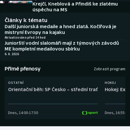
Baseball a softbal
Soutěže
Krejčí, Kneblová a Přindiš ke zlatému
úspěchu na MS
Basketbal
Historické návraty
Články k tématu
Další juniorská medaile a hned zlatá. Kočířová je
Biatlon
Aplikace ČT sport
mistryní Evropy na kajaku
Aktualizováno před 14 hod
Juniorští vodní slalomáři mají z týmových závodů
Boby a skeleton
AZ kvíz
ME kompletní medailovou sbírku
6. 8. 2026
Box
Přímé přenosy
Zobrazit program
Curling
OSTATNÍ
HOKEJ
Dostihy
Orientační běh: SP Česko – střední trať
Hokej: Exh
Florbal
Dnes
,
14:00
-
17:50
Dnes
,
16:55
-
19
Futsal
Golf