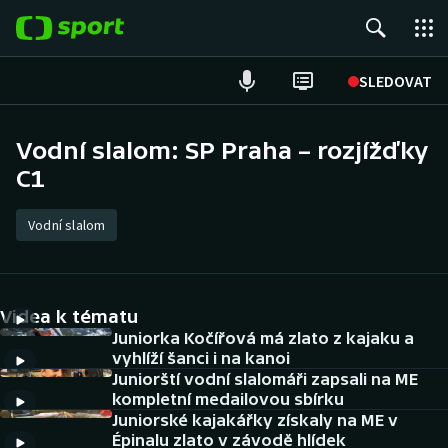
POPULÁRNÍ
SLEDOVAT
Fotbal
Vodní slalom: SP Praha – rozjížďky
C1
Hokej
Tenis
Vodní slalom
Atletika
Videa k tématu
Cyklistika
Juniorka Kočířová má zlato z kajaku a
vyhlíží šanci i na kanoi
DALŠÍ SPORTY
Juniorští vodní slalomáři zapsali na ME
kompletní medailovou sbírku
Americký fotbal
NEPŘEHLÉDNĚTE
Juniorské kajakářky získaly na ME v
Épinalu zlato v závodě hlídek