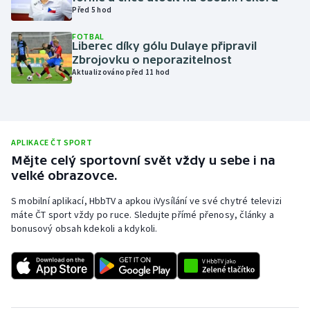
Před 5 hod
Olympijské hry
FOTBAL
Liberec díky gólu Dulaye připravil
Parasport
Zbrojovku o neporazitelnost
Aktualizováno před 11 hod
Plavání
Plážový volejbal
APLIKACE ČT SPORT
Ragby
Mějte celý sportovní svět vždy u sebe i na
velké obrazovce.
Rychlobruslení
S mobilní aplikací, HbbTV a apkou iVysílání ve své chytré televizi
máte ČT sport vždy po ruce. Sledujte přímé přenosy, články a
Rychlostní kanoistika
bonusový obsah kdekoli a kdykoli.
Short track
Sportovní střelba