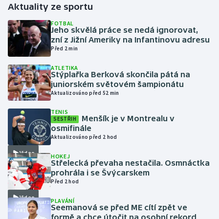
Aktuality ze sportu
Gymnastika
FOTBAL
Jeho skvělá práce se nedá ignorovat,
zní z Jižní Ameriky na Infantinovu adresu
Házená
Před 2 min
ATLETIKA
Jezdectví
Stýplařka Berková skončila pátá na
juniorském světovém šampionátu
Judo
Aktualizováno před 52 min
TENIS
Krasobruslení
Menšík je v Montrealu v
SESTŘIH
osmifinále
Aktualizováno před 2 hod
Lezení
Video
HOKEJ
Lyže a snowboard
Střelecká převaha nestačila. Osmnáctka
prohrála i se Švýcarskem
Před 2 hod
Moderní pětiboj
Video
PLAVÁNÍ
Seemanová se před ME cítí zpět ve
Motorsport
formě a chce útočit na osobní rekord