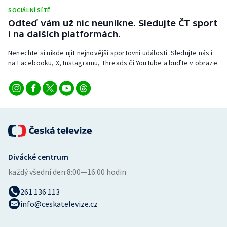
Stolní tenis
SOCIÁLNÍ SÍTĚ
Odteď vám už nic neunikne. Sledujte ČT sport
Triatlon
i na dalších platformách.
Nenechte si nikde ujít nejnovější sportovní události. Sledujte nás i
Veslování
na Facebooku, X, Instagramu, Threads či YouTube a buďte v obraze.
Vodní slalom
Volejbal
Ostatní
Divácké centrum
každý všední den:
8:00—16:00 hodin
261 136 113
info@ceskatelevize.cz