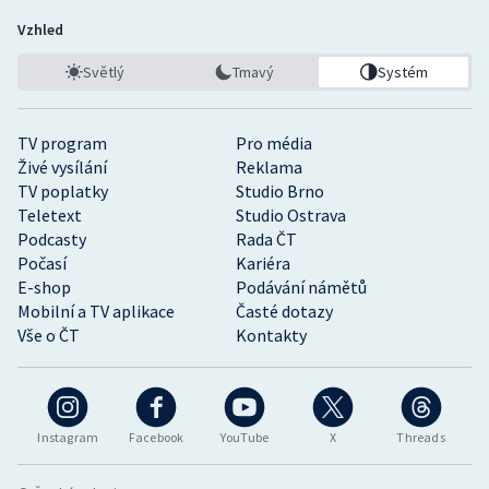
Vzhled
Světlý
Tmavý
Systém
TV program
Pro média
Živé vysílání
Reklama
TV poplatky
Studio Brno
Teletext
Studio Ostrava
Podcasty
Rada ČT
Počasí
Kariéra
E-shop
Podávání námětů
Mobilní a TV aplikace
Časté dotazy
Vše o ČT
Kontakty
Instagram
Facebook
YouTube
X
Threads