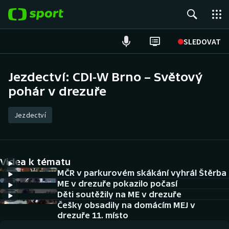
POPULÁRNÍ
SLEDOVAT
Fotbal
Jezdectví: CDI-W Brno – Světový
pohár v drezuře
Hokej
Tenis
Jezdectví
Atletika
Videa k tématu
Cyklistika
MČR v parkurovém skákání vyhrál Štěrba
ME v drezuře pokazilo počasí
DALŠÍ SPORTY
Děti soutěžily na ME v drezuře
Češky obsadily na domácím MEJ v
Americký fotbal
NEPŘEHLÉDNĚTE
drezuře 11. místo