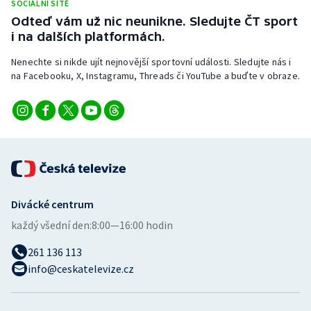
SOCIÁLNÍ SÍTĚ
Stolní tenis
Odteď vám už nic neunikne. Sledujte ČT sport
i na dalších platformách.
Triatlon
Nenechte si nikde ujít nejnovější sportovní události. Sledujte nás i
Veslování
na Facebooku, X, Instagramu, Threads či YouTube a buďte v obraze.
Vodní slalom
Volejbal
Ostatní
Divácké centrum
každý všední den:
8:00—16:00 hodin
261 136 113
info@ceskatelevize.cz