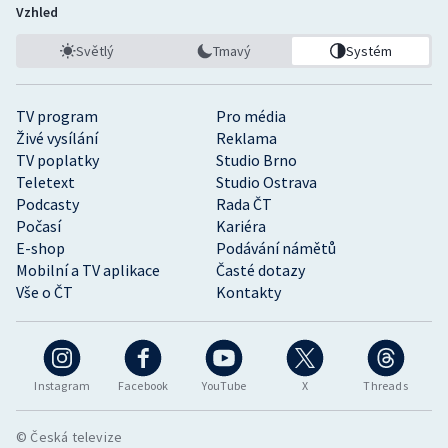
Vzhled
Světlý
Tmavý
Systém
TV program
Pro média
Živé vysílání
Reklama
TV poplatky
Studio Brno
Teletext
Studio Ostrava
Podcasty
Rada ČT
Počasí
Kariéra
E-shop
Podávání námětů
Mobilní a TV aplikace
Časté dotazy
Vše o ČT
Kontakty
Instagram
Facebook
YouTube
X
Threads
© Česká televize