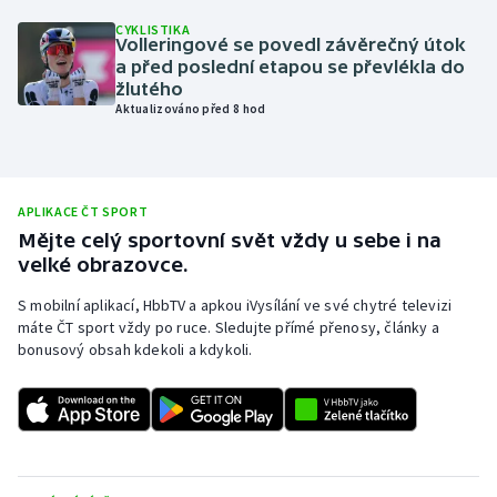
CYKLISTIKA
Olympijské hry
Volleringové se povedl závěrečný útok
a před poslední etapou se převlékla do
Parasport
žlutého
Aktualizováno před 8 hod
Plavání
Plážový volejbal
APLIKACE ČT SPORT
Mějte celý sportovní svět vždy u sebe i na
Ragby
velké obrazovce.
Rychlobruslení
S mobilní aplikací, HbbTV a apkou iVysílání ve své chytré televizi
máte ČT sport vždy po ruce. Sledujte přímé přenosy, články a
bonusový obsah kdekoli a kdykoli.
Rychlostní kanoistika
Short track
Sportovní střelba