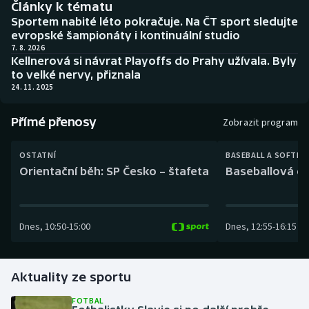
Články k tématu
Baseball a softbal
Soutěže
Sportem nabité léto pokračuje. Na ČT sport sledujte
evropské šampionáty i kontinuální studio
Basketbal
Historické návraty
7. 8. 2026
Kellnerová si návrat Playoffs do Prahy užívala. Byly
to velké nervy, přiznala
Biatlon
Aplikace ČT sport
24. 11. 2025
Boby a skeleton
AZ kvíz
Přímé přenosy
Zobrazit program
Box
OSTATNÍ
BASEBALL A SOFTBA
Orientační běh: SP Česko – štafeta
Baseballová ex
Curling
Dostihy
Dnes
,
10:50
-
15:00
Dnes
,
12:55
-
16:15
Florbal
Futsal
Aktuality ze sportu
FOTBAL
Golf