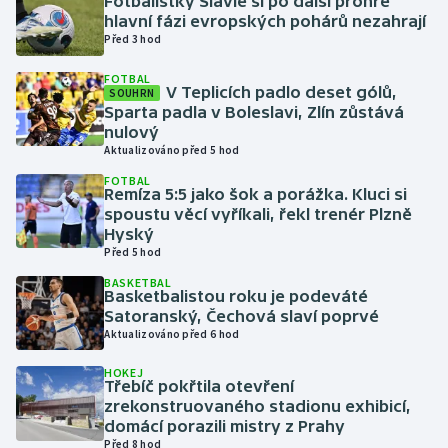
Fotbalistky Slavie si po další prohře
hlavní fázi evropských pohárů nezahrají
Před 3 hod
Gymnastika
FOTBAL
V Teplicích padlo deset gólů,
Házená
SOUHRN
Sparta padla v Boleslavi, Zlín zůstává
nulový
Jezdectví
Aktualizováno před 5 hod
FOTBAL
Judo
Remíza 5:5 jako šok a porážka. Kluci si
spoustu věcí vyříkali, řekl trenér Plzně
Hyský
Krasobruslení
Před 5 hod
BASKETBAL
Lezení
Basketbalistou roku je podeváté
Satoranský, Čechová slaví poprvé
Lyže a snowboard
Aktualizováno před 6 hod
HOKEJ
Moderní pětiboj
Třebíč pokřtila otevření
zrekonstruovaného stadionu exhibicí,
domácí porazili mistry z Prahy
Motorsport
Před 8 hod