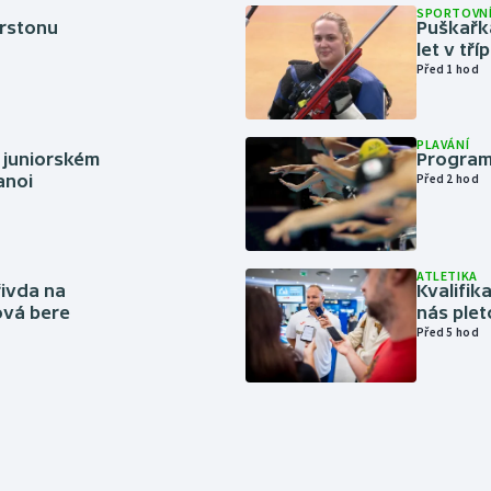
SPORTOVNÍ
erstonu
Puškařka
let v tř
Před 1 hod
PLAVÁNÍ
 juniorském
Program
anoi
Před 2 hod
ATLETIKA
řivda na
Kvalifika
hová bere
nás plet
Před 5 hod