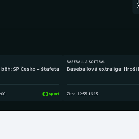
Moderní pětiboj
Triatlon
Motorsport
Veslování
Olympijské hry
Vodní slalom
Parasport
Volejbal
Plavání
Ostatní
BASEBALL A SOFTBAL
 běh: SP Česko – štafeta
Baseballová extraliga: Hroši
Plážový volejbal
:00
Zítra
,
12:55
-
16:15