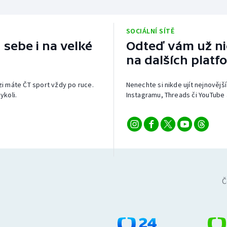
SOCIÁLNÍ SÍTĚ
 sebe i na velké
Odteď vám už nic
na dalších platf
izi máte ČT sport vždy po ruce.
Nenechte si nikde ujít nejnovější
ykoli.
Instagramu, Threads či YouTube 
Č