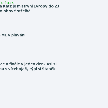
 STŘELBA
 Katz je mistryní Evropy do 23
ípolohové střelbě
 ME v plavání
ce a finále v jeden den? Asi si
ou s vícebojaři, rýpl si Staněk