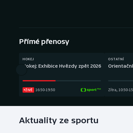
Curling
Dostihy
Florbal
Přímé přenosy
Futsal
Golf
HOKEJ
OSTATNÍ
Hokej: Exhibice Hvězdy zpět 2026
Orientační
Gymnastika
16:50
-
19:50
Zítra
,
10:50
-
15
ŽIVĚ
Aktuality ze sportu