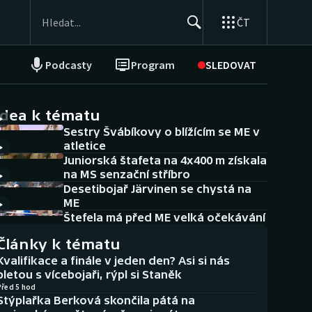
ČT
Podcasty
Program
SLEDOVAT
NEPŘEHLÉDNĚTE
Soutěže
idea k tématu
Sestry Švábíkovy o blížícím se ME v
Historické návraty
atletice
Juniorská štafeta na 4x400 m získala
Aplikace ČT sport
na MS senzační stříbro
Desetibojař Järvinen se chystá na
AZ kvíz
ME
Štefela má před ME velká očekávání
Články k tématu
Kvalifikace a finále v jeden den? Asi si nás
pletou s vícebojaři, rýpl si Staněk
Před 5 hod
Stýplařka Berková skončila pátá na