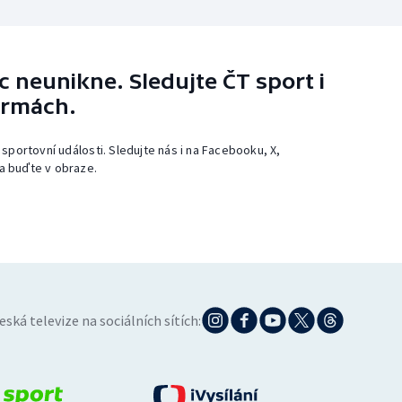
 neunikne. Sledujte ČT sport i
ormách.
 sportovní události. Sledujte nás i na Facebooku, X,
a buďte v obraze.
eská televize na sociálních sítích: