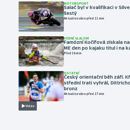
MOTORSPORT
Salač byl v kvalifikaci v Silv
šestý
Aktualizováno před 11 min
VODNÍ SLALOM
Famózní Kočířová získala na
ME den po kajaku titul i na k
Před 16 min
OSTATNÍ
Český orientační běh září. K
střední trati vyhrál, Dittric
bronz
Aktualizováno před 27 min
Video