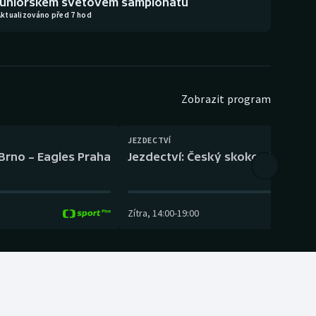
juniorském světovém šampionátu
Aktualizováno před 7 hod
Zobrazit program
JEZDECTVÍ
 Brno – Eagles Praha
Jezdectví: Český skokový pohár –
Zítra
,
14:00
-
19:00