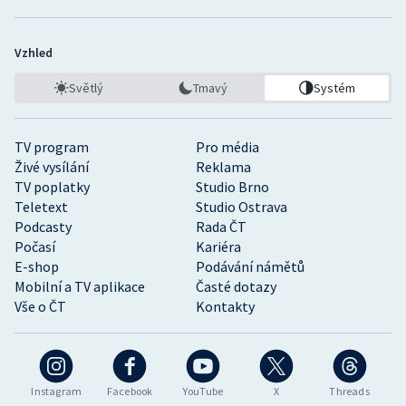
Vzhled
Světlý
Tmavý
Systém
TV program
Pro média
Živé vysílání
Reklama
TV poplatky
Studio Brno
Teletext
Studio Ostrava
Podcasty
Rada ČT
Počasí
Kariéra
E-shop
Podávání námětů
Mobilní a TV aplikace
Časté dotazy
Vše o ČT
Kontakty
Instagram
Facebook
YouTube
X
Threads