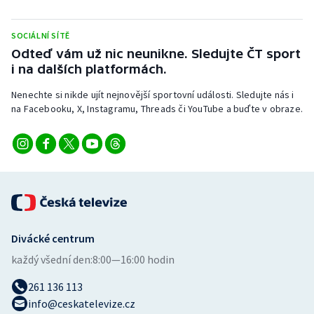
Stolní tenis
SOCIÁLNÍ SÍTĚ
Triatlon
Odteď vám už nic neunikne. Sledujte ČT sport
i na dalších platformách.
Veslování
Nenechte si nikde ujít nejnovější sportovní události. Sledujte nás i
na Facebooku, X, Instagramu, Threads či YouTube a buďte v obraze.
Vodní slalom
Volejbal
Ostatní
Divácké centrum
každý všední den:
8:00—16:00 hodin
261 136 113
info@ceskatelevize.cz