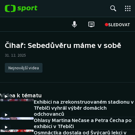
POPULÁRNÍ
SLEDOVAT
Fotbal
Čihař: Sebedůvěru máme v sobě
Hokej
31. 12. 2025
Tenis
Nejnovější videa
Atletika
Videa k tématu
Cyklistika
Exhibici na zrekonstruovaném stadionu v
Třebíči vyhrál výběr domácích
DALŠÍ SPORTY
odchovanců
Ohlasy Martina Nečase a Petra Čecha po
Americký fotbal
NEPŘEHLÉDNĚTE
exhibici v Třebíči
Osmnáctka dostala od Švýcarů lekci v