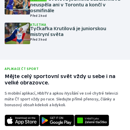
neuspěla ani v Torontu a končí v
Olympijské hry
osmifinále
Před 2 hod
Parasport
ATLETIKA
Tyčkařka Krutilová je juniorskou
mistryní světa
Plavání
Před 3 hod
Plážový volejbal
Ragby
APLIKACE ČT SPORT
Mějte celý sportovní svět vždy u sebe i na
Rychlobruslení
velké obrazovce.
Rychlostní kanoistika
S mobilní aplikací, HbbTV a apkou iVysílání ve své chytré televizi
máte ČT sport vždy po ruce. Sledujte přímé přenosy, články a
bonusový obsah kdekoli a kdykoli.
Short track
Sportovní střelba