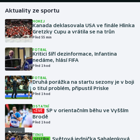
Aktuality ze sportu
Gymnastika
HOKEJ
Kanada deklasovala USA ve finále Hlinka
Házená
Gretzky Cupu a vrátila se na trůn
Před 55 min
Jezdectví
FOTBAL
Kritici šíří dezinformace, Infantina
Judo
nedáme, hlásí FIFA
Před 1 hod
Krasobruslení
FOTBAL
Druhá porážka na startu sezony je v boji
o titul problém, připustil Priske
Lezení
Před 1 hod
Lyže a snowboard
OSTATNÍ
SP v orientačním běhu ve Vyšším
ŽIVĚ
Brodě
Moderní pětiboj
Před 1 hod
Video
Motorsport
TENIS
Světová jednička Sabalenková
SESTŘIH