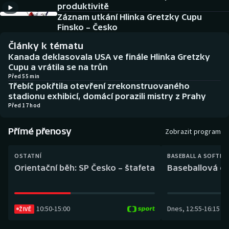
produktivitě
Baseball a softbal
Soutěže
Záznam utkání Hlinka Gretzky Cupu
Finsko – Česko
Basketbal
Historické návraty
Články k tématu
Biatlon
Aplikace ČT sport
Kanada deklasovala USA ve finále Hlinka Gretzky
Cupu a vrátila se na trůn
Před 55 min
Boby a skeleton
AZ kvíz
Třebíč pokřtila otevření zrekonstruovaného
stadionu exhibicí, domácí porazili mistry z Prahy
Box
Před 17 hod
Curling
Přímé přenosy
Zobrazit program
Dostihy
OSTATNÍ
BASEBALL A SOFTBA
Orientační běh: SP Česko – štafeta
Baseballová ex
Florbal
Futsal
10:50
-
15:00
Dnes
,
12:55
-
16:15
ŽIVĚ
Golf