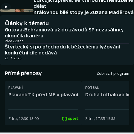
Zdrcující zpráva, se kterou nic nemůžeme
Baseball a softbal
Soutěže
dělat
Královnou bílé stopy je Zuzana Maděrová
Basketbal
Historické návraty
Články k tématu
Gutová-Behramiová už do závodů SP nezasáhne,
Biatlon
Aplikace ČT sport
ukončila kariéru
Před 22 hod
Štvrtecký si po přechodu k běžeckému lyžování
Boby a skeleton
AZ kvíz
konkrétní cíle nedává
28. 7. 2026
Box
Přímé přenosy
Zobrazit program
Curling
PLAVÁNÍ
FOTBAL
Dostihy
Plavání: TK před ME v plavání
Druhá fotbalová liga
Florbal
Zítra
,
12:30
-
13:00
Zítra
,
17:35
-
19:55
Futsal
Golf