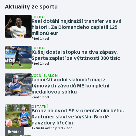
Aktuality ze sportu
Gymnastika
FOTBAL
Real dotáhl nejdražší transfer ve své
historii. Za Diomandeho zaplatil 125
Házená
milionů eur
Před 1 hod
Jezdectví
FOTBAL
Kušej dostal stopku na dva zápasy,
Judo
Sparta zaplatí za výtržnosti 300 tisíc
Před 1 hod
Krasobruslení
VODNÍ SLALOM
Juniorští vodní slalomáři mají z
týmových závodů ME kompletní
Lezení
medailovou sbírku
Před 1 hod
Lyže a snowboard
OSTATNÍ
Bronz na úvod SP v orientačním běhu.
Moderní pětiboj
Rauturier slaví ve Vyšším Brodě
navzdory křečím
Aktualizováno před 2 hod
Motorsport
Video