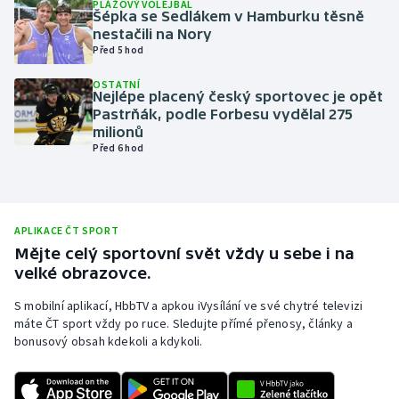
PLÁŽOVÝ VOLEJBAL
Šépka se Sedlákem v Hamburku těsně
Olympijské hry
nestačili na Nory
Před 5 hod
Parasport
OSTATNÍ
Nejlépe placený český sportovec je opět
Plavání
Pastrňák, podle Forbesu vydělal 275
milionů
Před 6 hod
Plážový volejbal
Ragby
APLIKACE ČT SPORT
Rychlobruslení
Mějte celý sportovní svět vždy u sebe i na
velké obrazovce.
Rychlostní kanoistika
S mobilní aplikací, HbbTV a apkou iVysílání ve své chytré televizi
máte ČT sport vždy po ruce. Sledujte přímé přenosy, články a
Short track
bonusový obsah kdekoli a kdykoli.
Sportovní střelba