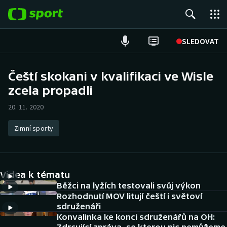
POPULÁRNÍ
SLEDOVAT
Fotbal
Čeští skokani v kvalifikaci ve Wisle
zcela propadli
Hokej
20. 11. 2020
Tenis
Zimní sporty
Atletika
Cyklistika
Videa k tématu
DALŠÍ SPORTY
Běžci na lyžích testovali svůj výkon
Rozhodnutí MOV litují čeští i světoví
sdruženáři
Americký fotbal
NEPŘEHLÉDNĚTE
Konvalinka ke konci sdruženářů na OH: