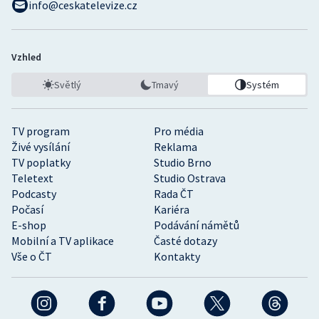
info@ceskatelevize.cz
Vzhled
Světlý
Tmavý
Systém
TV program
Pro média
Živé vysílání
Reklama
TV poplatky
Studio Brno
Teletext
Studio Ostrava
Podcasty
Rada ČT
Počasí
Kariéra
E-shop
Podávání námětů
Mobilní a TV aplikace
Časté dotazy
Vše o ČT
Kontakty