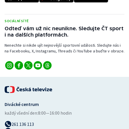
Stolní tenis
Triatlon
SOCIÁLNÍ SÍTĚ
Odteď vám už nic neunikne. Sledujte ČT sport
Veslování
i na dalších platformách.
Vodní slalom
Nenechte si nikde ujít nejnovější sportovní události. Sledujte nás i
na Facebooku, X, Instagramu, Threads či YouTube a buďte v obraze.
Volejbal
Ostatní
Divácké centrum
každý všední den:
8:00—16:00 hodin
261 136 113