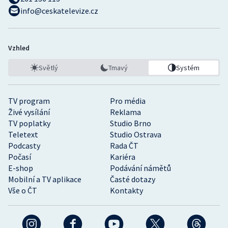
info@ceskatelevize.cz
Vzhled
Světlý
Tmavý
Systém
TV program
Pro média
Živé vysílání
Reklama
TV poplatky
Studio Brno
Teletext
Studio Ostrava
Podcasty
Rada ČT
Počasí
Kariéra
E-shop
Podávání námětů
Mobilní a TV aplikace
Časté dotazy
Vše o ČT
Kontakty