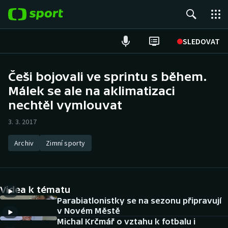
POPULÁRNÍ
SLEDOVAT
Fotbal
Češi bojovali ve sprintu s během.
Málek se ale na aklimatizaci
Hokej
nechtěl vymlouvat
Tenis
3. 3. 2017
Atletika
Archiv
Zimní sporty
Cyklistika
DALŠÍ SPORTY
Videa k tématu
Parabiatlonistky se na sezonu připravují
Americký fotbal
NEPŘEHLÉDNĚTE
v Novém Městě
Michal Krčmář o vztahu k fotbalu i