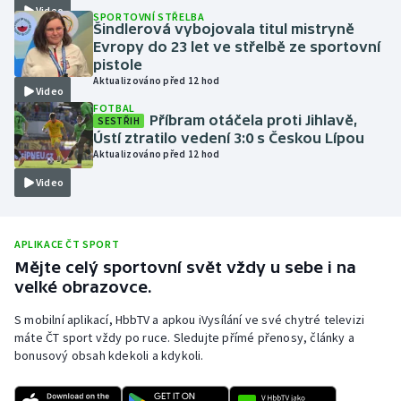
Video
SPORTOVNÍ STŘELBA
Olympijské hry
Šindlerová vybojovala titul mistryně
Evropy do 23 let ve střelbě ze sportovní
pistole
Parasport
Aktualizováno před 12 hod
Video
FOTBAL
Plavání
Příbram otáčela proti Jihlavě,
SESTŘIH
Ústí ztratilo vedení 3:0 s Českou Lípou
Plážový volejbal
Aktualizováno před 12 hod
Video
Ragby
Rychlobruslení
APLIKACE ČT SPORT
Mějte celý sportovní svět vždy u sebe i na
Rychlostní kanoistika
velké obrazovce.
S mobilní aplikací, HbbTV a apkou iVysílání ve své chytré televizi
Short track
máte ČT sport vždy po ruce. Sledujte přímé přenosy, články a
bonusový obsah kdekoli a kdykoli.
Sportovní střelba