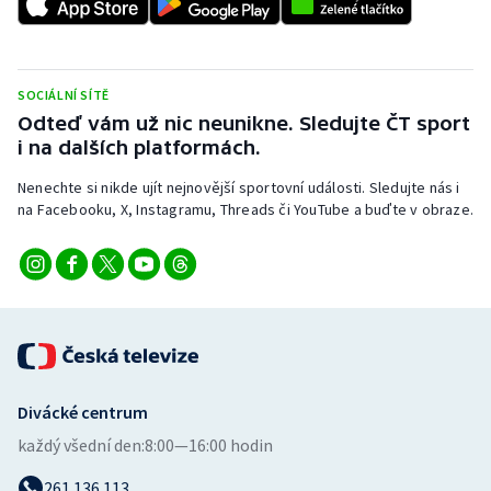
Stolní tenis
Triatlon
SOCIÁLNÍ SÍTĚ
Veslování
Odteď vám už nic neunikne. Sledujte ČT sport
i na dalších platformách.
Vodní slalom
Nenechte si nikde ujít nejnovější sportovní události. Sledujte nás i
na Facebooku, X, Instagramu, Threads či YouTube a buďte v obraze.
Volejbal
Ostatní
Divácké centrum
každý všední den:
8:00—16:00 hodin
261 136 113