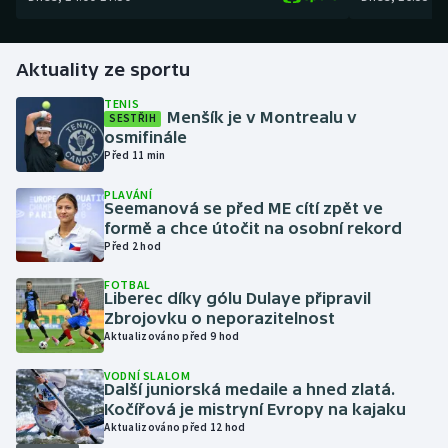
Gymnastika
Aktuality ze sportu
Házená
TENIS
Menšík je v Montrealu v
SESTŘIH
osmifinále
Jezdectví
Před 11 min
Judo
PLAVÁNÍ
Seemanová se před ME cítí zpět ve
formě a chce útočit na osobní rekord
Krasobruslení
Před 2 hod
Lezení
FOTBAL
Liberec díky gólu Dulaye připravil
Zbrojovku o neporazitelnost
Lyže a snowboard
Aktualizováno před 9 hod
VODNÍ SLALOM
Moderní pětiboj
Další juniorská medaile a hned zlatá.
Kočířová je mistryní Evropy na kajaku
Motorsport
Aktualizováno před 12 hod