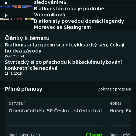
sledování MS
Baseball a softbal
Soutěže
Biatlonistou roku je podruhé
Voborníková
Basketbal
Historické návraty
Biatlonisty povedou domácí legendy
Moravec se Šlesingrem
Biatlon
Aplikace ČT sport
Články k tématu
Biatlonista Jacquelin si plní cyklistický sen, čekají
Boby a skeleton
AZ kvíz
ho dva závody
Před 21 hod
Štvrtecký si po přechodu k běžeckému lyžování
Box
konkrétní cíle nedává
28. 7. 2026
Curling
Přímé přenosy
Zobrazit program
Dostihy
OSTATNÍ
HOKEJ
Florbal
Orientační běh: SP Česko – střední trať
Hokej: Exh
Futsal
Dnes
,
14:00
-
17:50
Dnes
,
16:55
-
19
Golf