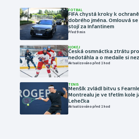
FOTBAL
FIFA chystá kroky k ochran
dobrého jména. Omlouvá se 
stojí za Infantinem
Před 9 min
HOKEJ
Česká osmnáctka ztrátu pro
nedotáhla a o medaile si ne
Aktualizováno před 1 hod
TENIS
Menšík zvládl bitvu s Fearnl
Montrealu je ve třetím kole 
Lehečka
Aktualizováno před 1 hod