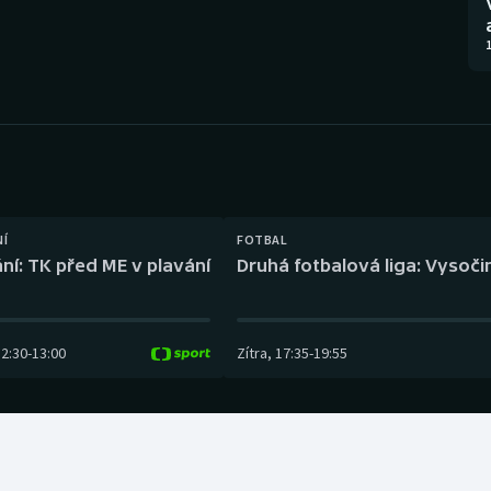
Moderní pětiboj
Triatlon
1
Motorsport
Veslování
Olympijské hry
Vodní slalom
Parasport
Volejbal
Plavání
Ostatní
NÍ
FOTBAL
ní: TK před ME v plavání
Druhá fotbalová liga: Vysočin
Plážový volejbal
12:30
-
13:00
Zítra
,
17:35
-
19:55