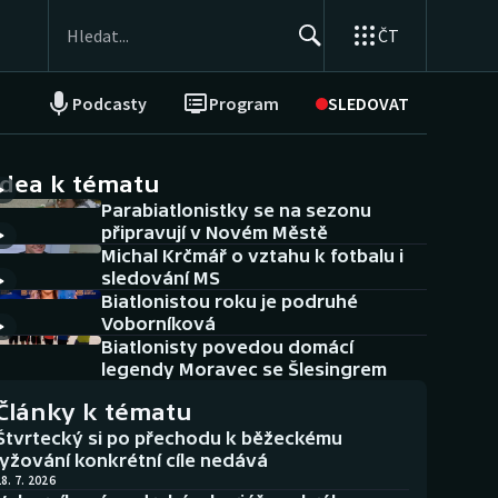
ČT
Podcasty
Program
SLEDOVAT
NEPŘEHLÉDNĚTE
Soutěže
idea k tématu
Parabiatlonistky se na sezonu
Historické návraty
připravují v Novém Městě
Michal Krčmář o vztahu k fotbalu i
Aplikace ČT sport
sledování MS
Biatlonistou roku je podruhé
AZ kvíz
Voborníková
Biatlonisty povedou domácí
legendy Moravec se Šlesingrem
Články k tématu
Štvrtecký si po přechodu k běžeckému
lyžování konkrétní cíle nedává
8. 7. 2026