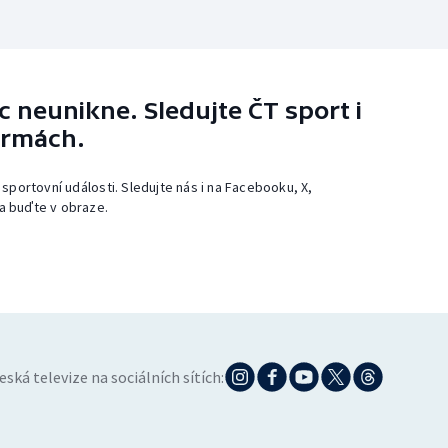
 neunikne. Sledujte ČT sport i
ormách.
 sportovní události. Sledujte nás i na Facebooku, X,
a buďte v obraze.
eská televize na sociálních sítích: