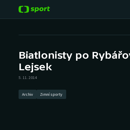
POPULÁRNÍ
DALŠÍ SPORTY
Fotbal
Americký fotbal
Biatlonisty po Rybářo
Hokej
Baseball a softbal
Lejsek
Tenis
Basketbal
5. 11. 2014
Atletika
Biatlon
Archiv
Zimní sporty
Cyklistika
Boby a skeleton
Box