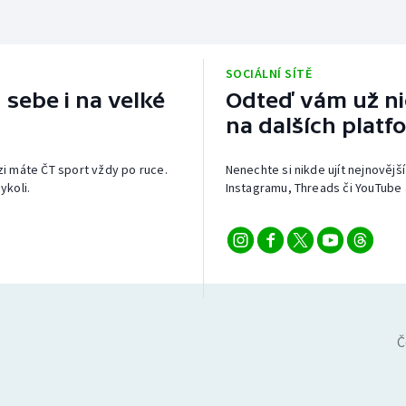
SOCIÁLNÍ SÍTĚ
 sebe i na velké
Odteď vám už nic
na dalších platf
izi máte ČT sport vždy po ruce.
Nenechte si nikde ujít nejnovější
ykoli.
Instagramu, Threads či YouTube 
Č