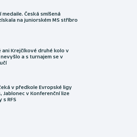
í medaile. Česká smíšená
získala na juniorském MS stříbro
ani Krejčíkové druhé kolo v
nevyšlo a s turnajem se v
učí
eká v předkole Evropské ligy
, Jablonec v Konferenční lize
ly s RFS