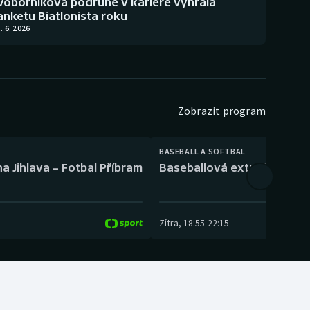
Voborníková podruhé v kariéře vyhrála
anketu Biatlonista roku
. 6. 2026
Zobrazit program
BASEBALL A SOFTBAL
a Jihlava – Fotbal Příbram
Baseballová extraliga: Tře
Zítra
,
18:55
-
22:15