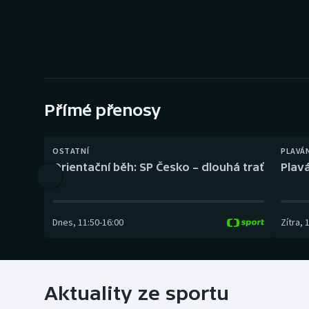
Curling
Dostihy
Florbal
Futsal
Přímé přenosy
Golf
OSTATNÍ
PLAVÁ
Orientační běh: SP Česko – dlouhá trať
Plavá
Gymnastika
Dnes
,
11:50
-
16:00
Zítra
,
Aktuality ze sportu