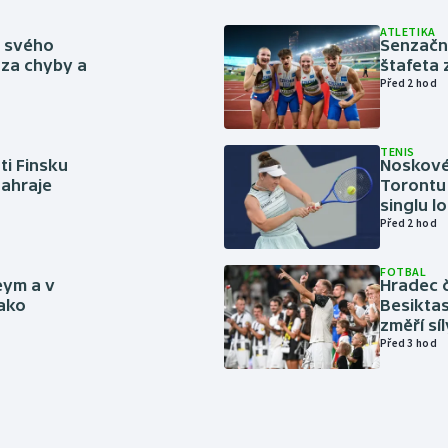
ATLETIKA
ě svého
Senzačn
za chyby a
štafeta 
Před 2 hod
TENIS
ti Finsku
Noskové 
zahraje
Torontu 
singlu lo
Před 2 hod
FOTBAL
eym a v
Hradec č
jako
Besiktas
změří sí
Před 3 hod