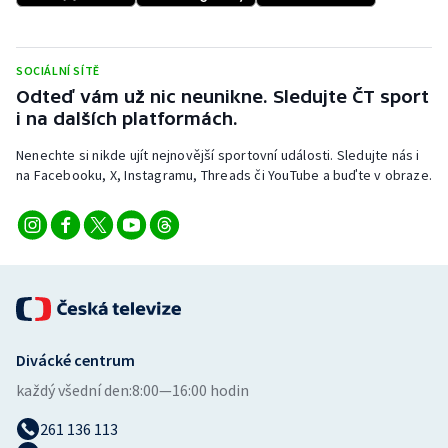
Stolní tenis
Triatlon
SOCIÁLNÍ SÍTĚ
Odteď vám už nic neunikne. Sledujte ČT sport
Veslování
i na dalších platformách.
Nenechte si nikde ujít nejnovější sportovní události. Sledujte nás i
Vodní slalom
na Facebooku, X, Instagramu, Threads či YouTube a buďte v obraze.
Volejbal
Ostatní
Divácké centrum
každý všední den:
8:00—16:00 hodin
261 136 113