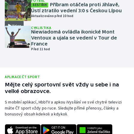
FOTBAL
Příbram otáčela proti Jihlavě,
SESTŘIH
Olympijské hry
Ústí ztratilo vedení 3:0 s Českou Lípou
Aktualizováno před 10 hod
Parasport
Video
CYKLISTIKA
Niewiadomá ovládla ikonické Mont
Plavání
Ventoux a ujala se vedení v Tour de
France
Před 11 hod
Plážový volejbal
Ragby
APLIKACE ČT SPORT
Rychlobruslení
Mějte celý sportovní svět vždy u sebe i na
velké obrazovce.
Rychlostní kanoistika
S mobilní aplikací, HbbTV a apkou iVysílání ve své chytré televizi
máte ČT sport vždy po ruce. Sledujte přímé přenosy, články a
Short track
bonusový obsah kdekoli a kdykoli.
Sportovní střelba