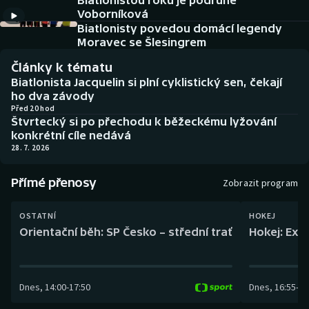
Biatlonistou roku je podruhé
Baseball a softbal
Soutěže
Voborníková
Biatlonisty povedou domácí legendy
Basketbal
Historické návraty
Moravec se Šlesingrem
Články k tématu
Biatlon
Aplikace ČT sport
Biatlonista Jacquelin si plní cyklistický sen, čekají
ho dva závody
Boby a skeleton
AZ kvíz
Před 20 hod
Štvrtecký si po přechodu k běžeckému lyžování
konkrétní cíle nedává
Box
28. 7. 2026
Curling
Přímé přenosy
Zobrazit program
Dostihy
OSTATNÍ
HOKEJ
Orientační běh: SP Česko – střední trať
Hokej: Exh
Florbal
Futsal
Dnes
,
14:00
-
17:50
Dnes
,
16:55
-
19
Golf