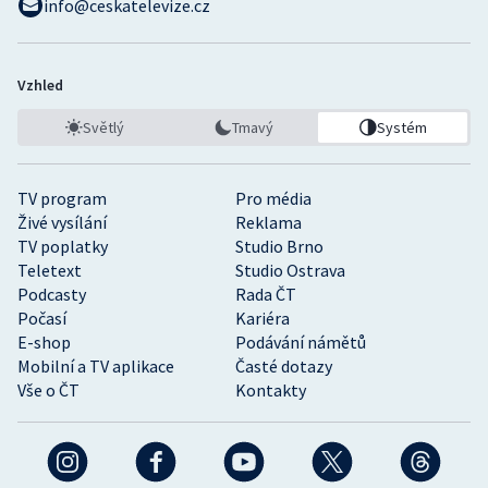
info@ceskatelevize.cz
Vzhled
Světlý
Tmavý
Systém
TV program
Pro média
Živé vysílání
Reklama
TV poplatky
Studio Brno
Teletext
Studio Ostrava
Podcasty
Rada ČT
Počasí
Kariéra
E-shop
Podávání námětů
Mobilní a TV aplikace
Časté dotazy
Vše o ČT
Kontakty