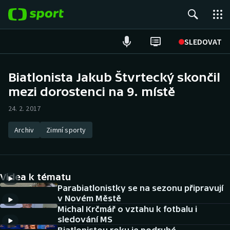
POPULÁRNÍ
SLEDOVAT
Fotbal
Biatlonista Jakub Štvrtecký skončil
mezi dorostenci na 9. místě
Hokej
24. 2. 2017
Tenis
Archiv
Zimní sporty
Atletika
Cyklistika
Videa k tématu
DALŠÍ SPORTY
Parabiatlonistky se na sezonu připravují
v Novém Městě
Michal Krčmář o vztahu k fotbalu i
Americký fotbal
NEPŘEHLÉDNĚTE
sledování MS