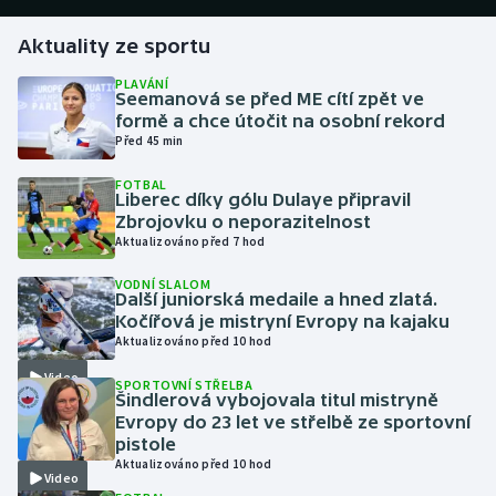
Aktuality ze sportu
Gymnastika
PLAVÁNÍ
Seemanová se před ME cítí zpět ve
Házená
formě a chce útočit na osobní rekord
Před 45 min
Jezdectví
FOTBAL
Liberec díky gólu Dulaye připravil
Judo
Zbrojovku o neporazitelnost
Aktualizováno před 7 hod
Krasobruslení
VODNÍ SLALOM
Další juniorská medaile a hned zlatá.
Lezení
Kočířová je mistryní Evropy na kajaku
Aktualizováno před 10 hod
Lyže a snowboard
Video
SPORTOVNÍ STŘELBA
Šindlerová vybojovala titul mistryně
Moderní pětiboj
Evropy do 23 let ve střelbě ze sportovní
pistole
Aktualizováno před 10 hod
Motorsport
Video