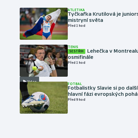
ATLETIKA
Tyčkařka Krutilová je junio
mistryní světa
Před 1 hod
TENIS
Lehečka v Montrealu
SESTŘIH
osmifinále
Před 1 hod
Video
FOTBAL
Fotbalistky Slavie si po dalš
hlavní fázi evropských pohá
Před 9 hod