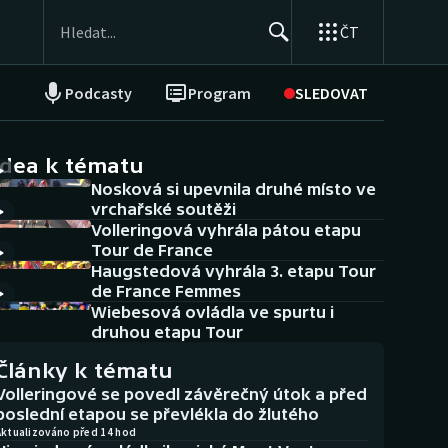
ČT
Podcasty
Program
SLEDOVAT
NEPŘEHLÉDNĚTE
Soutěže
idea k tématu
Nosková si upevnila druhé místo ve
Historické návraty
vrchařské soutěži
Volleringová vyhrála pátou etapu
Aplikace ČT sport
Tour de France
Haugstedová vyhrála 3. etapu Tour
AZ kvíz
de France Femmes
Wiebesová ovládla ve spurtu i
druhou etapu Tour
Články k tématu
Volleringové se povedl závěrečný útok a před
poslední etapou se převlékla do žlutého
Aktualizováno před 14 hod