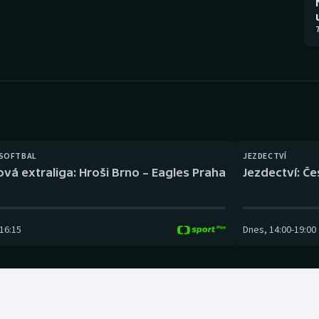
Moderní pětiboj
Triatlon
7
Motorsport
Veslování
Olympijské hry
Vodní slalom
Parasport
Volejbal
Plavání
Ostatní
 SOFTBAL
JEZDECTVÍ
ová extraliga: Hroši Brno – Eagles Praha
Jezdectví: Č
Plážový volejbal
16:15
Dnes
,
14:00
-
19:00