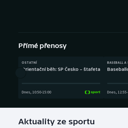
Curling
Dostihy
Florbal
Futsal
Přímé přenosy
Golf
OSTATNÍ
BASEBALL A
Orientační běh: SP Česko – štafeta
Baseball
Gymnastika
Dnes
,
10:50
-
15:00
Dnes
,
12:55
-
Aktuality ze sportu