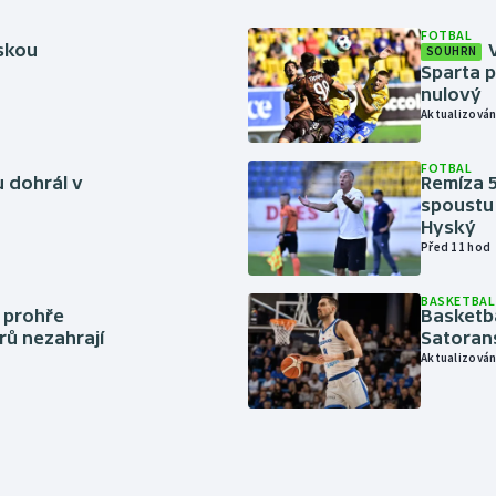
FOTBAL
rskou
SOUHRN
Sparta p
nulový
Aktualizován
FOTBAL
 dohrál v
Remíza 5
spoustu 
Hyský
Před 11 hod
BASKETBAL
í prohře
Basketb
rů nezahrají
Satoran
Aktualizován