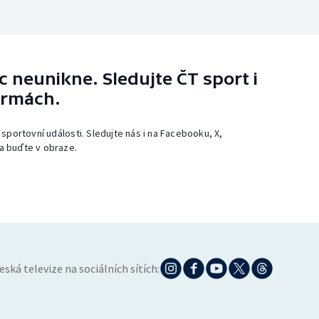
 neunikne. Sledujte ČT sport i
ormách.
 sportovní události. Sledujte nás i na Facebooku, X,
a buďte v obraze.
eská televize na sociálních sítích: