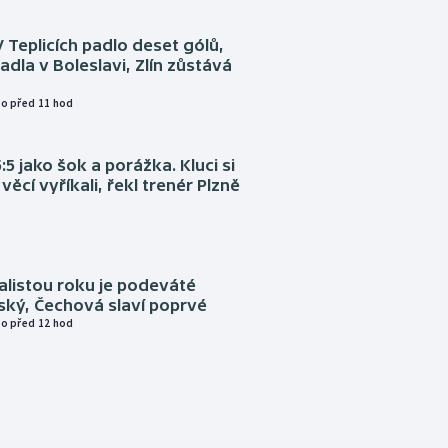
V Teplicích padlo deset gólů,
adla v Boleslavi, Zlín zůstává
o před 11 hod
:5 jako šok a porážka. Kluci si
věcí vyříkali, řekl trenér Plzně
alistou roku je podeváté
ský, Čechová slaví poprvé
o před 12 hod