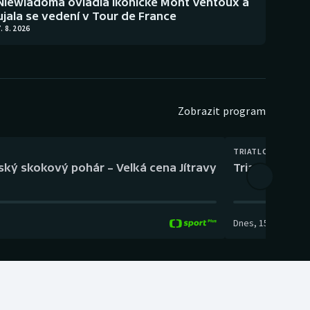
Niewiadomá ovládla ikonické Mont Ventoux a
ujala se vedení v Tour de France
. 8. 2026
Zobrazit program
TRIATLON
eský skokový pohár – Velká cena Jítravy
Triatlon: XTE
Dnes
,
15:00
-
16:10