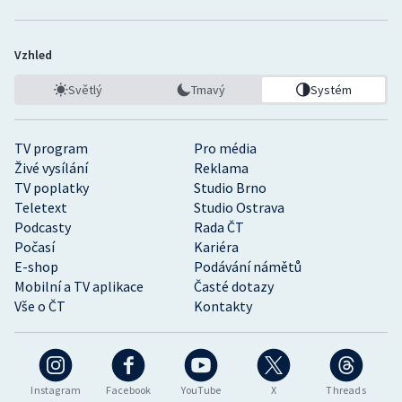
Vzhled
Světlý
Tmavý
Systém
TV program
Pro média
Živé vysílání
Reklama
TV poplatky
Studio Brno
Teletext
Studio Ostrava
Podcasty
Rada ČT
Počasí
Kariéra
E-shop
Podávání námětů
Mobilní a TV aplikace
Časté dotazy
Vše o ČT
Kontakty
Instagram
Facebook
YouTube
X
Threads