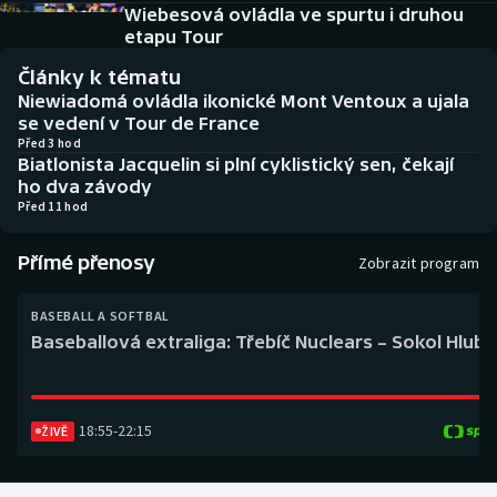
Baseball a softbal
Soutěže
Wiebesová ovládla ve spurtu i druhou
etapu Tour
Basketbal
Historické návraty
Články k tématu
Niewiadomá ovládla ikonické Mont Ventoux a ujala
Biatlon
Aplikace ČT sport
se vedení v Tour de France
Před 3 hod
Biatlonista Jacquelin si plní cyklistický sen, čekají
Boby a skeleton
AZ kvíz
ho dva závody
Před 11 hod
Box
Přímé přenosy
Zobrazit program
Curling
BASEBALL A SOFTBAL
Dostihy
Baseballová extraliga: Třebíč Nuclears – Sokol Hlub
Florbal
18:55
-
22:15
ŽIVĚ
Futsal
Golf