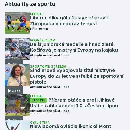
Aktuality ze sportu
Gymnastika
FOTBAL
Liberec díky gólu Dulaye připravil
Zbrojovku o neporazitelnost
Házená
Před 49 min
VODNÍ SLALOM
Jezdectví
Další juniorská medaile a hned zlatá.
Kočířová je mistryní Evropy na kajaku
Judo
Aktualizováno před 1 hod
Video
SPORTOVNÍ STŘELBA
Krasobruslení
Šindlerová vybojovala titul mistryně
Evropy do 23 let ve střelbě ze sportovní
pistole
Lezení
Aktualizováno před 1 hod
Video
FOTBAL
Lyže a snowboard
Příbram otáčela proti Jihlavě,
SESTŘIH
Ústí ztratilo vedení 3:0 s Českou Lípou
Moderní pětiboj
Aktualizováno před 1 hod
Video
CYKLISTIKA
Motorsport
Niewiadomá ovládla ikonické Mont