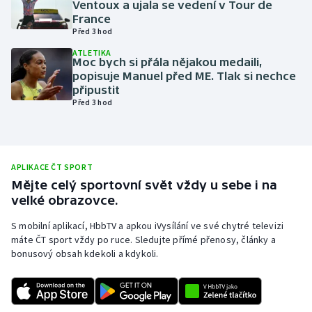
Ventoux a ujala se vedení v Tour de
France
Olympijské hry
Před 3 hod
Parasport
ATLETIKA
Moc bych si přála nějakou medaili,
popisuje Manuel před ME. Tlak si nechce
Plavání
připustit
Před 3 hod
Plážový volejbal
Ragby
APLIKACE ČT SPORT
Mějte celý sportovní svět vždy u sebe i na
Rychlobruslení
velké obrazovce.
Rychlostní kanoistika
S mobilní aplikací, HbbTV a apkou iVysílání ve své chytré televizi
máte ČT sport vždy po ruce. Sledujte přímé přenosy, články a
bonusový obsah kdekoli a kdykoli.
Short track
Sportovní střelba