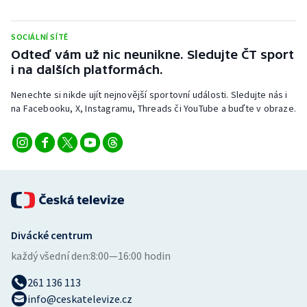
Stolní tenis
SOCIÁLNÍ SÍTĚ
Triatlon
Odteď vám už nic neunikne. Sledujte ČT sport
i na dalších platformách.
Veslování
Nenechte si nikde ujít nejnovější sportovní události. Sledujte nás i
Vodní slalom
na Facebooku, X, Instagramu, Threads či YouTube a buďte v obraze.
Volejbal
Ostatní
Divácké centrum
každý všední den:
8:00—16:00 hodin
261 136 113
info@ceskatelevize.cz