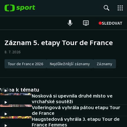
POPULÁRNÍ
SLEDOVAT
Fotbal
Záznam 5. etapy Tour de France
Hokej
8. 7. 2026
Tenis
Tour de France 2026
Nejdůležitější záznamy
Záznamy
Atletika
Videa k tématu
Cyklistika
Nosková si upevnila druhé místo ve
vrchařské soutěži
DALŠÍ SPORTY
Volleringová vyhrála pátou etapu Tour
de France
Americký fotbal
NEPŘEHLÉDNĚTE
Haugstedová vyhrála 3. etapu Tour de
France Femmes