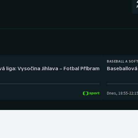
Moderní pětiboj
Triatlon
A
Motorsport
Veslování
Olympijské hry
Vodní slalom
Parasport
Volejbal
Plavání
Ostatní
BASEBALL A SOF
á liga: Vysočina Jihlava – Fotbal Příbram
Baseballová 
Plážový volejbal
Dnes
,
18:55
-
22:1