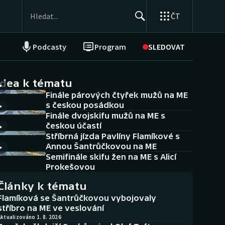
ČT
Podcasty
Program
SLEDOVAT
NEPŘEHLÉDNĚTE
Soutěže
idea k tématu
Finále párových čtyřek mužů na ME
Historické návraty
s českou posádkou
Finále dvojskifu mužů na ME s
Aplikace ČT sport
českou účastí
Stříbrná jízda Pavlíny Flamíkové s
AZ kvíz
Annou Šantrůčkovou na ME
Semifinále skifu žen na ME s Alicí
Prokešovou
Články k tématu
Flamíková se Šantrůčkovou vybojovaly
stříbro na ME ve veslování
ktualizováno 1. 8. 2026