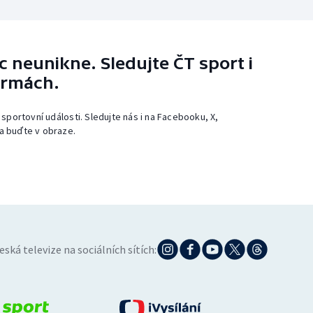
 neunikne. Sledujte ČT sport i
ormách.
 sportovní události. Sledujte nás i na Facebooku, X,
a buďte v obraze.
eská televize na sociálních sítích: