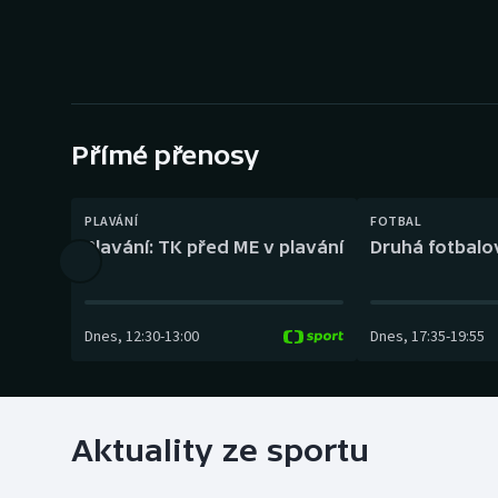
Curling
Dostihy
Florbal
Přímé přenosy
Futsal
Golf
PLAVÁNÍ
FOTBAL
Plavání: TK před ME v plavání
Druhá fotbalov
Gymnastika
Dnes
,
12:30
-
13:00
Dnes
,
17:35
-
19:55
Aktuality ze sportu