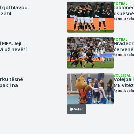
FOTBAL
 gól hlavou.
Jablonec
zářil
úspěšně 
Aktualizován
FOTBAL
FIFA. Její
Hradec n
vi už nevěří
červené
Aktualizován
VOLEJBAL
rku těsně
Volejbal
pak i na
ME vítě
Aktualizován
Video