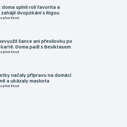
 doma splnil roli favorita a
zahájil dvojutkání s Rigou
o před 6 hod
evyužil šance ani přesilovku po
 kartě. Doma padl s Besiktasem
o před 6 hod
istky načaly přípravu na domácí
zně a ukázaly maskota
o před 8 hod