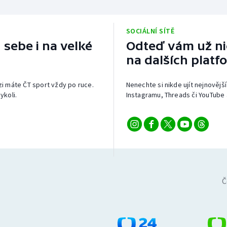
SOCIÁLNÍ SÍTĚ
 sebe i na velké
Odteď vám už nic
na dalších platf
izi máte ČT sport vždy po ruce.
Nenechte si nikde ujít nejnovější
ykoli.
Instagramu, Threads či YouTube 
Č