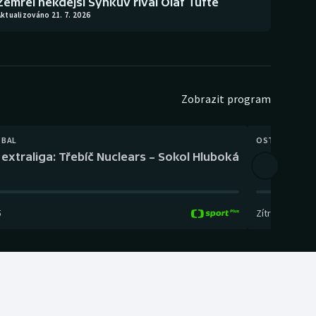
Zemřel někdejší Synkův rival Olaf Tufte
ktualizováno 21. 7. 2026
Zobrazit program
TBAL
OSTATNÍ
extraliga: Třebíč Nuclears – Sokol Hluboká
Orientační
5
Zítra
,
14:00
-
17