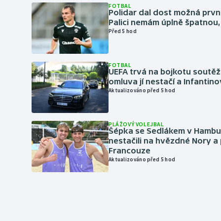
FOTBAL
Polidar dal dost možná první
Palici nemám úplně špatnou, 
Před 5 hod
FOTBAL
UEFA trvá na bojkotu soutěží 
omluva jí nestačí a Infantino
Aktualizováno před 5 hod
PLÁŽOVÝ VOLEJBAL
Šépka se Sedlákem v Hambu
nestačili na hvězdné Nory a 
Francouze
Aktualizováno před 5 hod