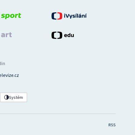
din
levize.cz
Systém
RSS