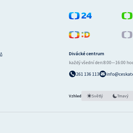
Divácké centrum
ů
každý všední den:
8:00—16:00 ho
261 136 113
info@ceskate
Vzhled
Světlý
Tmavý