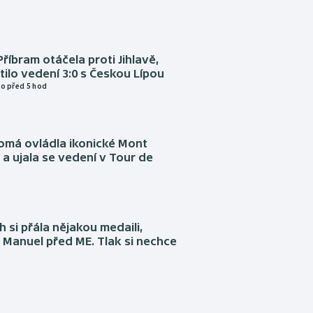
Příbram otáčela proti Jihlavě,
atilo vedení 3:0 s Českou Lípou
o před 5 hod
omá ovládla ikonické Mont
a ujala se vedení v Tour de
 si přála nějakou medaili,
 Manuel před ME. Tlak si nechce