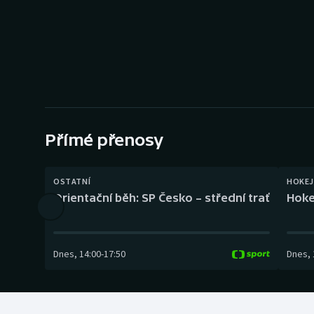
Curling
Dostihy
Florbal
Futsal
Přímé přenosy
Golf
Gymnastika
OSTATNÍ
HOKEJ
Orientační běh: SP Česko – střední trať
Hoke
Dnes
,
14:00
-
17:50
Dnes
,