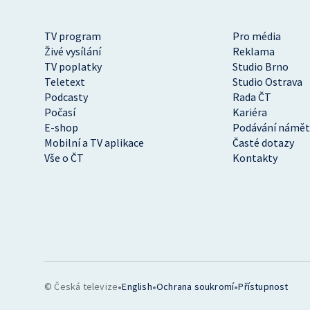
TV program
Pro média
Živé vysílání
Reklama
TV poplatky
Studio Brno
Teletext
Studio Ostrava
Podcasty
Rada ČT
Počasí
Kariéra
E-shop
Podávání námět
Mobilní a TV aplikace
Časté dotazy
Vše o ČT
Kontakty
•
•
•
© Česká televize
English
Ochrana soukromí
Přístupnost