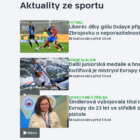
Aktuality ze sportu
FOTBAL
Liberec díky gólu Dulaye přip
Zbrojovku o neporazitelnos
Aktualizováno před 2 hod
VODNÍ SLALOM
Další juniorská medaile a hn
Kočířová je mistryní Evropy
Aktualizováno před 5 hod
Video
SPORTOVNÍ STŘELBA
Šindlerová vybojovala titul 
Evropy do 23 let ve střelbě 
pistole
Aktualizováno před 5 hod
Video