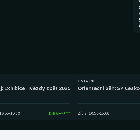
Moderní pětiboj
Triatlon
8
Motorsport
Veslování
7
Olympijské hry
Vodní slalom
Parasport
Volejbal
Plavání
Ostatní
Plážový volejbal
OSTATNÍ
j: Exhibice Hvězdy zpět 2026
Orientační běh: SP Česko
16:55
-
19:30
Zítra
,
10:50
-
15:00