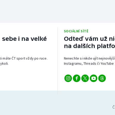
SOCIÁLNÍ SÍTĚ
 sebe i na velké
Odteď vám už nic
na dalších platf
izi máte ČT sport vždy po ruce.
Nenechte si nikde ujít nejnovější
ykoli.
Instagramu, Threads či YouTube 
Č