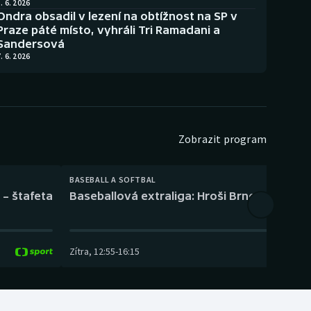
. 6. 2026
Ondra obsadil v lezení na obtížnost na SP v
Praze páté místo, vyhráli Tri Ramadani a
Sandersová
. 6. 2026
Zobrazit program
BASEBALL A SOFTBAL
 – štafeta
Baseballová extraliga: Hroši Brno – Eagles
Zítra
,
12:55
-
16:15