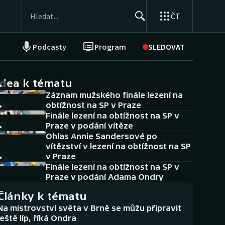
ČT
Podcasty
Program
SLEDOVAT
NEPŘEHLÉDNĚTE
Soutěže
idea k tématu
Záznam mužského finále lezení na
Historické návraty
obtížnost na SP v Praze
Finále lezení na obtížnost na SP v
Aplikace ČT sport
Praze v podání vítěze
Ohlas Annie Sandersové po
AZ kvíz
vítězství v lezení na obtížnost na SP
v Praze
Finále lezení na obtížnost na SP v
Praze v podání Adama Ondry
Články k tématu
Na mistrovství světa v Brně se můžu připravit
ještě líp, říká Ondra