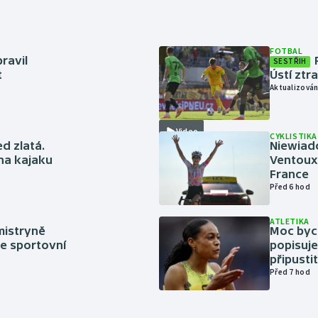
FOTBAL
ravil
SESTŘIH
t
Ústí ztr
Aktualizován
Video
CYKLISTIKA
ed zlatá.
Niewiad
 na kajaku
Ventoux 
France
Před 6 hod
ATLETIKA
mistryně
Moc bych
ze sportovní
popisuje
připustit
Před 7 hod