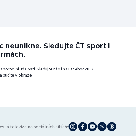
 neunikne. Sledujte ČT sport i
ormách.
 sportovní události. Sledujte nás i na Facebooku, X,
a buďte v obraze.
eská televize na sociálních sítích: