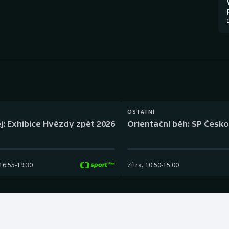
Moderní pětiboj
Triatlon
1
Motorsport
Veslování
Olympijské hry
Vodní slalom
Parasport
Volejbal
Plavání
Ostatní
OSTATNÍ
j: Exhibice Hvězdy zpět 2026
Orientační běh: SP Česko
Plážový volejbal
16:55
-
19:30
Zítra
,
10:50
-
15:00