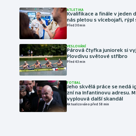
ATLETIKA
Kvalifikace a finále v jeden d
nás pletou s vícebojaři, rýpl
Před 30 min
VESLOVÁNÍ
Párová čtyřka juniorek si vy
Plovdivu světové stříbro
Před 43 min
FOTBAL
Jeho skvělá práce se nedá i
zní na Infantinovu adresu. M
vyplouvá další skandál
Aktualizováno před 58 min