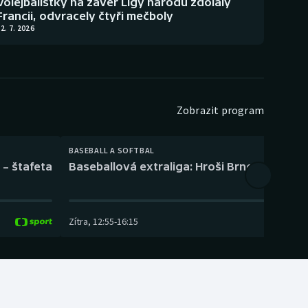
Volejbalistky na závěr Ligy národů zdolaly
Francii, odvracely čtyři mečboly
2. 7. 2026
Zobrazit program
BASEBALL A SOFTBAL
 – štafeta
Baseballová extraliga: Hroši Brno – Eagles
Zítra
,
12:55
-
16:15