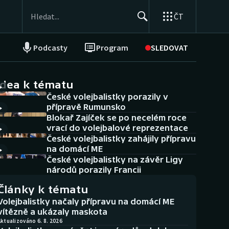
ČT
Podcasty
Program
SLEDOVAT
NEPŘEHLÉDNĚTE
Soutěže
idea k tématu
České volejbalistky porazily v
Historické návraty
přípravě Rumunsko
Blokař Zajíček se po necelém roce
Aplikace ČT sport
vrací do volejbalové reprezentace
České volejbalistky zahájily přípravu
AZ kvíz
na domácí ME
České volejbalistky na závěr Ligy
národů porazily Francii
Články k tématu
Volejbalistky načaly přípravu na domácí ME
vítězně a ukázaly maskota
ktualizováno 6. 8. 2026