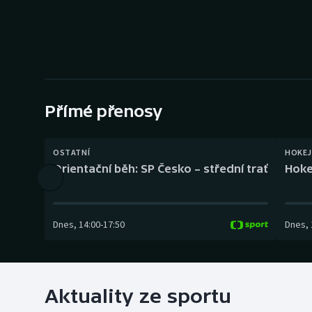
Curling
Dostihy
Florbal
Futsal
Přímé přenosy
Golf
OSTATNÍ
HOKEJ
Orientační běh: SP Česko – střední trať
Hoke
Gymnastika
Dnes
,
14:00
-
17:50
Dnes
,
Aktuality ze sportu