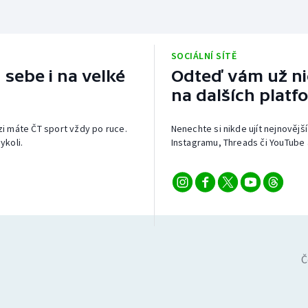
SOCIÁLNÍ SÍTĚ
 sebe i na velké
Odteď vám už nic
na dalších platf
izi máte ČT sport vždy po ruce.
Nenechte si nikde ujít nejnovější
ykoli.
Instagramu, Threads či YouTube 
Č