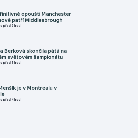
finitivně opouští Manchester
nově patří Middlesbrough
o před 1 hod
a Berková skončila pátá na
kém světovém šampionátu
o před 3 hod
Menšík je v Montrealu v
le
o před 4 hod