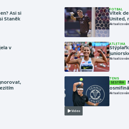
FOTBAL
en? Asi si
Vítek de
 si Staněk
United, 
Aktualizován
ATLETIKA
jela v
Stýplařk
juniors
Aktualizován
TENIS
gnorovat,
SESTŘIH
ezitím
osmifiná
Aktualizován
Video