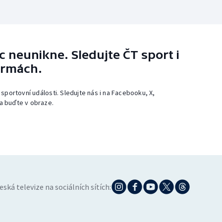
 neunikne. Sledujte ČT sport i
ormách.
 sportovní události. Sledujte nás i na Facebooku, X,
a buďte v obraze.
eská televize na sociálních sítích: