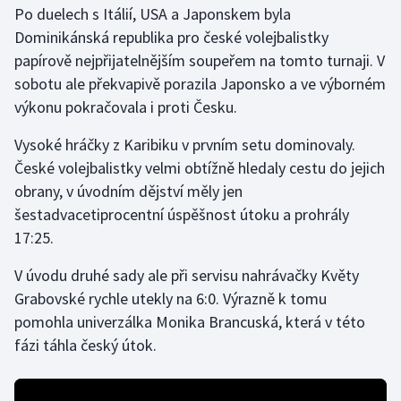
Po duelech s Itálií, USA a Japonskem byla
Dominikánská republika pro české volejbalistky
Gymnastika
papírově nejpřijatelnějším soupeřem na tomto turnaji. V
sobotu ale překvapivě porazila Japonsko a ve výborném
Házená
výkonu pokračovala i proti Česku.
Jezdectví
Vysoké hráčky z Karibiku v prvním setu dominovaly.
České volejbalistky velmi obtížně hledaly cestu do jejich
Judo
obrany, v úvodním dějství měly jen
šestadvacetiprocentní úspěšnost útoku a prohrály
Krasobruslení
17:25.
Lezení
V úvodu druhé sady ale při servisu nahrávačky Květy
Grabovské rychle utekly na 6:0. Výrazně k tomu
Lyže a snowboard
pomohla univerzálka Monika Brancuská, která v této
Moderní pětiboj
fázi táhla český útok.
Motorsport