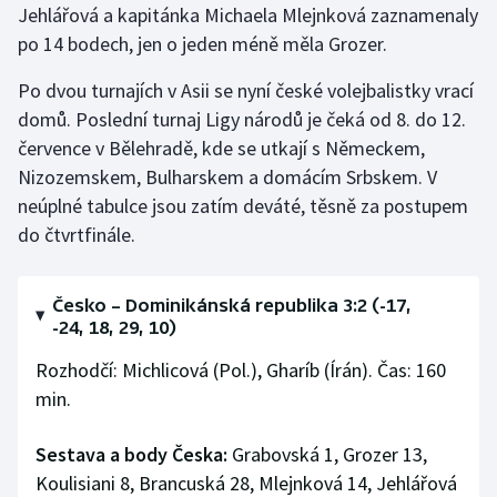
Jehlářová a kapitánka Michaela Mlejnková zaznamenaly
po 14 bodech, jen o jeden méně měla Grozer.
Po dvou turnajích v Asii se nyní české volejbalistky vrací
domů. Poslední turnaj Ligy národů je čeká od 8. do 12.
července v Bělehradě, kde se utkají s Německem,
Nizozemskem, Bulharskem a domácím Srbskem. V
neúplné tabulce jsou zatím deváté, těsně za postupem
do čtvrtfinále.
Česko – Dominikánská republika 3:2 (-17,
-24, 18, 29, 10)
Rozhodčí: Michlicová (Pol.), Gharíb (Írán). Čas: 160
min.
Sestava a body Česka:
Grabovská 1, Grozer 13,
Koulisiani 8, Brancuská 28, Mlejnková 14, Jehlářová