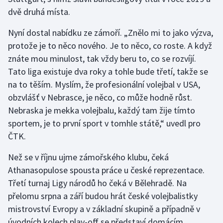
dvě druhá místa.
Nyní dostal nabídku ze zámoří. „Znělo mi to jako výzva,
protože je to něco nového. Je to něco, co roste. A když
znáte mou minulost, tak vždy beru to, co se rozvíjí.
Tato liga existuje dva roky a tohle bude třetí, takže se
na to těším. Myslím, že profesionální volejbal v USA,
obzvlášť v Nebrasce, je něco, co může hodně růst.
Nebraska je mekka volejbalu, každý tam žije tímto
sportem, je to první sport v tomhle státě,“ uvedl pro
ČTK.
Než se v říjnu ujme zámořského klubu, čeká
Athanasopulose spousta práce u české reprezentace.
Třetí turnaj Ligy národů ho čeká v Bělehradě. Na
přelomu srpna a září budou hrát české volejbalistky
mistrovství Evropy a v základní skupině a případně v
úvodních kolech play-off se představí domácím