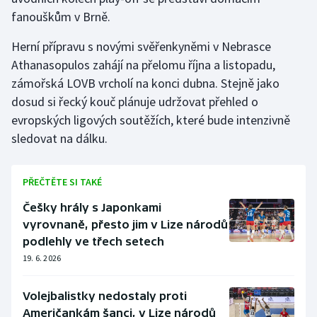
fanouškům v Brně.
Herní přípravu s novými svěřenkyněmi v Nebrasce
Athanasopulos zahájí na přelomu října a listopadu,
zámořská LOVB vrcholí na konci dubna. Stejně jako
dosud si řecký kouč plánuje udržovat přehled o
evropských ligových soutěžích, které bude intenzivně
sledovat na dálku.
PŘEČTĚTE SI TAKÉ
Češky hrály s Japonkami
vyrovnaně, přesto jim v Lize národů
podlehly ve třech setech
19. 6. 2026
Volejbalistky nedostaly proti
Američankám šanci, v Lize národů