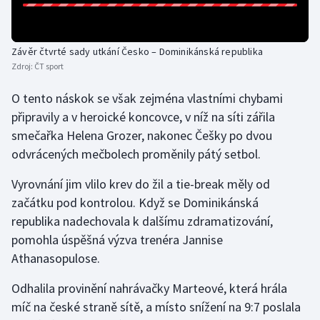
Závěr čtvrté sady utkání Česko – Dominikánská republika
Zdroj:
ČT sport
O tento náskok se však zejména vlastními chybami
připravily a v heroické koncovce, v níž na síti zářila
smečařka Helena Grozer, nakonec Češky po dvou
odvrácených mečbolech proměnily pátý setbol.
Vyrovnání jim vlilo krev do žil a tie-break měly od
začátku pod kontrolou. Když se Dominikánská
republika nadechovala k dalšímu zdramatizování,
pomohla úspěšná výzva trenéra Jannise
Athanasopulose.
Odhalila provinění nahrávačky Marteové, která hrála
míč na české straně sítě, a místo snížení na 9:7 poslala