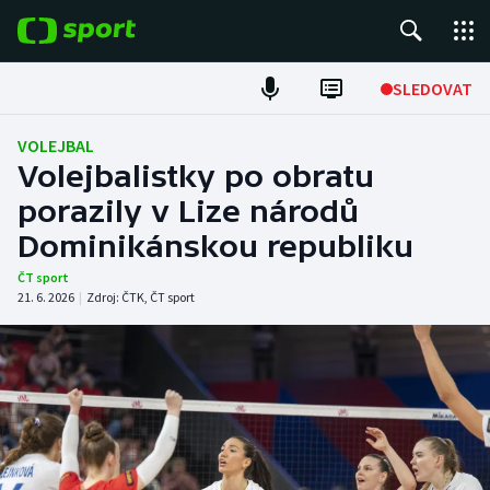
POPULÁRNÍ
SLEDOVAT
Fotbal
VOLEJBAL
Volejbalistky po obratu
Hokej
porazily v Lize národů
Dominikánskou republiku
Tenis
ČT sport
Atletika
21. 6. 2026
|
Zdroj:
ČTK
,
ČT sport
Cyklistika
DALŠÍ SPORTY
Americký fotbal
NEPŘEHLÉDNĚTE