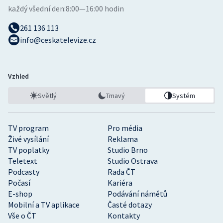
každý všední den:
8:00—16:00 hodin
261 136 113
info@ceskatelevize.cz
Vzhled
Světlý
Tmavý
Systém
TV program
Pro média
Živé vysílání
Reklama
TV poplatky
Studio Brno
Teletext
Studio Ostrava
Podcasty
Rada ČT
Počasí
Kariéra
E-shop
Podávání námětů
Mobilní a TV aplikace
Časté dotazy
Vše o ČT
Kontakty