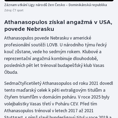
Záznam utkání Ligy národů žen Česko – Dominikánská republika
Zdroj:
ČT sport
Athanasopulos získal angažmá v USA,
povede Nebrasku
Athanasopulos povede Nebrasku v americké
profesionální soutěži LOVB. U národního týmu řecký
kouč zůstane, vede ho sedmým rokem. Klubové a
reprezentační angažmá kombinuje dlouhodobě,
posledních pět let trénoval budapešťský klub Vasas
Óbuda.
Sedmačtyřicetiletý Athanasopulos od roku 2021 dovedl
tento maďarský celek k pěti extraligovým titulům a
čtyřem triumfům v domácím poháru. V roce 2025 byly
volejbalistky Vasas třetí v Poháru CEV. Před tím
Athanasopulos trénoval v letech 2017 až 2021
Stuttgart, s nímž slavil bundesligový titul v roce 2019 a