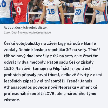
Baseball a softbal
Soutěže
Basketbal
Historické návraty
Biatlon
Aplikace ČT sport
Radost českých volejbalistek
Zdroj:
Česká volejbalová reprezentace
Boby a skeleton
AZ kvíz
České volejbalistky na závěr Ligy národů v Manile
zdolaly Dominikánskou republiku 3:2 na sety. Téměř
Box
tříhodinový duel otočily z 0:2 na sety a ve čtvrtém
Curling
odvrátily dva mečboly. Pátou sadu Češky získaly
15:10. Na závěr turnaje na Filipínách si po třech
Dostihy
prohrách připsaly první triumf, celkově čtvrtý z osmi
letošních zápasů v elitní soutěži. Trenér Jannis
Florbal
Athanasopulos povede nově Nebrasku v americké
profesionální soutěži LOVB, ale u národního týmu
Futsal
zůstane.
Golf