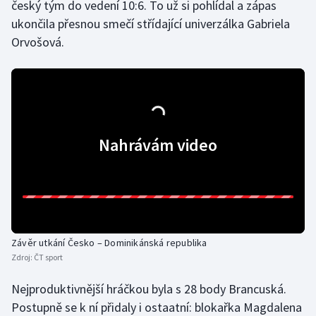
český tým do vedení 10:6. To už si pohlídal a zápas
ukončila přesnou smečí střídající univerzálka Gabriela
Orvošová.
Nahrávám video
Závěr utkání Česko – Dominikánská republika
Zdroj:
ČT sport
Nejproduktivnější hráčkou byla s 28 body Brancuská.
Postupně se k ní přidaly i ostaatní: blokařka Magdalena