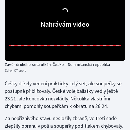
Olympijské hry
Parasport
Nahrávám video
Plavání
Plážový volejbal
Ragby
Závěr druhého setu utkání Česko – Dominikánská republika
Zdroj:
ČT sport
Rychlobruslení
Češky držely vedení prakticky celý set, ale soupeřky se
postupně přibližovaly. České volejbalistky vedly ještě
Rychlostní kanoistika
23:21, ale koncovku nezvládly. Několika vlastními
chybami pomohly soupeřkám k obratu na 26:24.
Short track
Za nepříznivého stavu nesložily zbraně, ve třetí sadě
Sportovní střelba
zlepšily obranu v poli a soupeřky pod tlakem chybovaly.