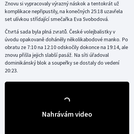
Znovu si vypracovaly výrazný náskok a tentokrát už
Stolní tenis
komplikace nepřipustily, na konečných 25:18 uzavřela
set ulívkou střídající smečařka Eva Svobodová.
Triatlon
Čtvrtá sada byla plná zvratů. České volejbalistky v
Veslování
úvodu opakovaně doháněly několikabodové manko. Po
obratu ze 7:10 na 12:10 odskočily dokonce na 19:14, ale
Vodní slalom
znovu přišla jejich slabší pasáž. Na síti úřadoval
Volejbal
dominikánský blok a soupeřky se dostaly do vedení
20:23.
Ostatní
Nahrávám video