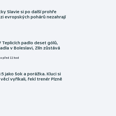
tky Slavie si po další prohře
ázi evropských pohárů nezahrají
V Teplicích padlo deset gólů,
adla v Boleslavi, Zlín zůstává
o před 12 hod
:5 jako šok a porážka. Kluci si
věcí vyříkali, řekl trenér Plzně