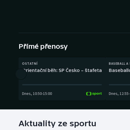
Curling
Dostihy
Florbal
Futsal
Přímé přenosy
Golf
OSTATNÍ
BASEBALL A
Orientační běh: SP Česko – štafeta
Baseball
Gymnastika
Dnes
,
10:50
-
15:00
Dnes
,
12:55
-
Aktuality ze sportu