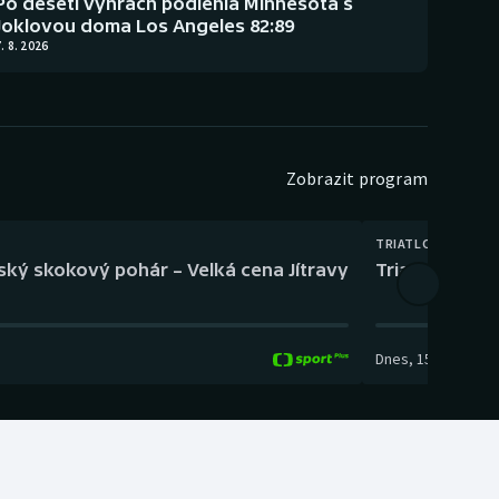
Po deseti výhrách podlehla Minnesota s
Joklovou doma Los Angeles 82:89
. 8. 2026
Zobrazit program
TRIATLON
eský skokový pohár – Velká cena Jítravy
Triatlon: XTE
Dnes
,
15:00
-
16:10