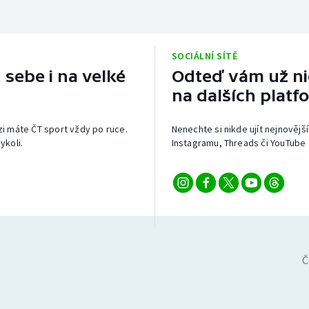
SOCIÁLNÍ SÍTĚ
 sebe i na velké
Odteď vám už nic
na dalších platf
izi máte ČT sport vždy po ruce.
Nenechte si nikde ujít nejnovější
ykoli.
Instagramu, Threads či YouTube 
Č