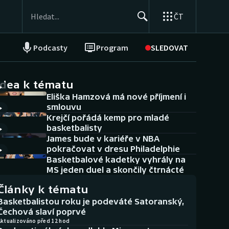
ČT
Podcasty
Program
SLEDOVAT
NEPŘEHLÉDNĚTE
Soutěže
idea k tématu
Eliška Hamzová má nové příjmení i
Historické návraty
smlouvu
Krejčí pořádá kemp pro mladé
Aplikace ČT sport
basketbalisty
James bude v kariéře v NBA
AZ kvíz
pokračovat v dresu Philadelphie
Basketbalové kadetky vyhrály na
MS jeden duel a skončily čtrnácté
Články k tématu
Basketbalistou roku je podeváté Satoranský,
Čechová slaví poprvé
Aktualizováno před 12 hod