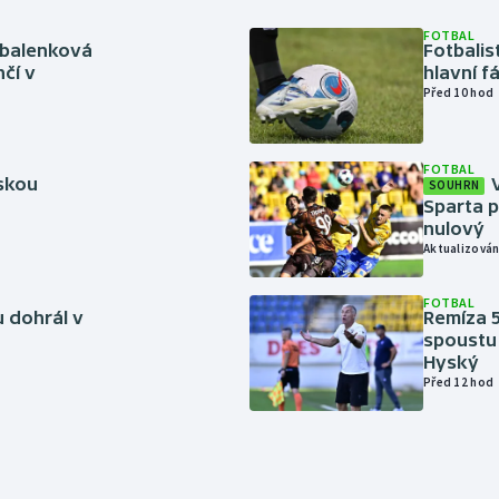
FOTBAL
abalenková
Fotbalis
čí v
hlavní f
Před 10 hod
FOTBAL
rskou
SOUHRN
Sparta p
nulový
Aktualizován
FOTBAL
 dohrál v
Remíza 5
spoustu 
Hyský
Před 12 hod