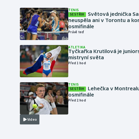
TENIS
Světová jednička S
SESTŘIH
neuspěla ani v Torontu a kon
osmifinále
Právě teď
ATLETIKA
Tyčkařka Krutilová je junio
mistryní světa
Před 1 hod
TENIS
Lehečka v Montrealu
SESTŘIH
osmifinále
Před 2 hod
Video