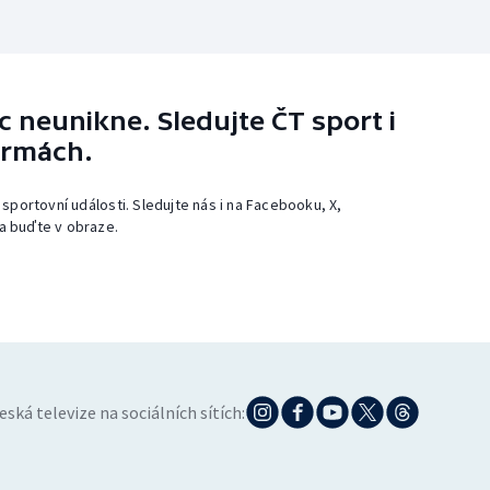
 neunikne. Sledujte ČT sport i
ormách.
 sportovní události. Sledujte nás i na Facebooku, X,
a buďte v obraze.
eská televize na sociálních sítích: