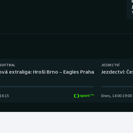
Moderní pětiboj
Triatlon
7
Motorsport
Veslování
Olympijské hry
Vodní slalom
Parasport
Volejbal
Plavání
Ostatní
 SOFTBAL
JEZDECTVÍ
ová extraliga: Hroši Brno – Eagles Praha
Jezdectví: Č
Plážový volejbal
16:15
Dnes
,
14:00
-
19:00