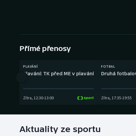
Curling
Dostihy
Florbal
Futsal
Přímé přenosy
Golf
PLAVÁNÍ
FOTBAL
Plavání: TK před ME v plavání
Druhá fotbalov
Gymnastika
Zítra
,
12:30
-
13:00
Zítra
,
17:35
-
19:55
Aktuality ze sportu