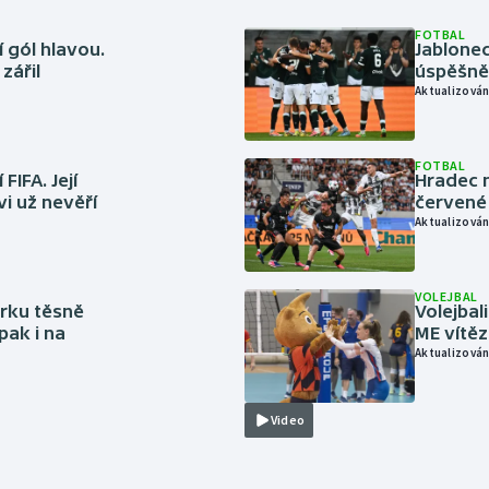
FOTBAL
 gól hlavou.
Jablonec
zářil
úspěšně 
Aktualizován
FOTBAL
FIFA. Její
Hradec n
vi už nevěří
červené
Aktualizován
VOLEJBAL
rku těsně
Volejbal
pak i na
ME vítě
Aktualizován
Video