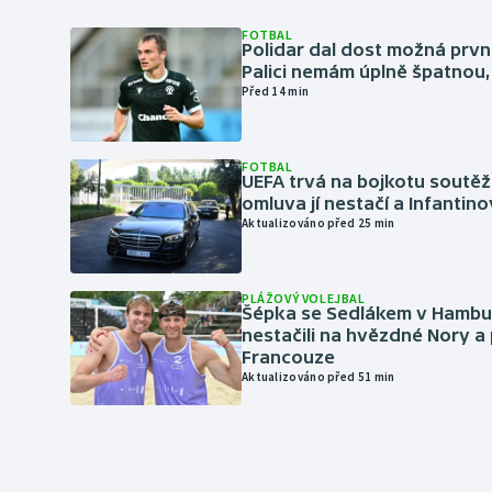
FOTBAL
Polidar dal dost možná první
Palici nemám úplně špatnou, 
Před 14 min
FOTBAL
UEFA trvá na bojkotu soutěží 
omluva jí nestačí a Infantino
Aktualizováno před 25 min
PLÁŽOVÝ VOLEJBAL
Šépka se Sedlákem v Hambu
nestačili na hvězdné Nory a 
Francouze
Aktualizováno před 51 min