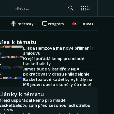
ČT
Podcasty
Program
SLEDOVAT
NEPŘEHLÉDNĚTE
Soutěže
idea k tématu
Eliška Hamzová má nové příjmení i
Historické návraty
smlouvu
Krejčí pořádá kemp pro mladé
Aplikace ČT sport
basketbalisty
James bude v kariéře v NBA
AZ kvíz
pokračovat v dresu Philadelphie
Basketbalové kadetky vyhrály na
MS jeden duel a skončily čtrnácté
Články k tématu
Krejčí uspořádal kemp pro mladé
basketbalisty, sám před sezonou ladí střelbu
1. 7. 2026