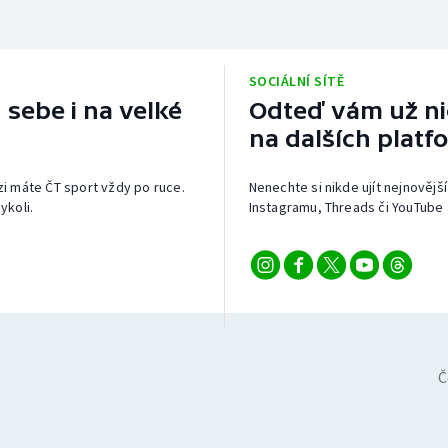
SOCIÁLNÍ SÍTĚ
 sebe i na velké
Odteď vám už nic
na dalších platf
izi máte ČT sport vždy po ruce.
Nenechte si nikde ujít nejnovější
ykoli.
Instagramu, Threads či YouTube 
Č