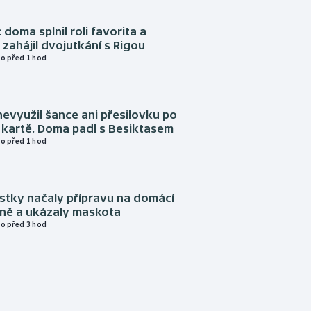
 doma splnil roli favorita a
zahájil dvojutkání s Rigou
o před 1 hod
evyužil šance ani přesilovku po
 kartě. Doma padl s Besiktasem
o před 1 hod
istky načaly přípravu na domácí
zně a ukázaly maskota
o před 3 hod