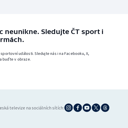
 neunikne. Sledujte ČT sport i
ormách.
 sportovní události. Sledujte nás i na Facebooku, X,
a buďte v obraze.
eská televize na sociálních sítích: