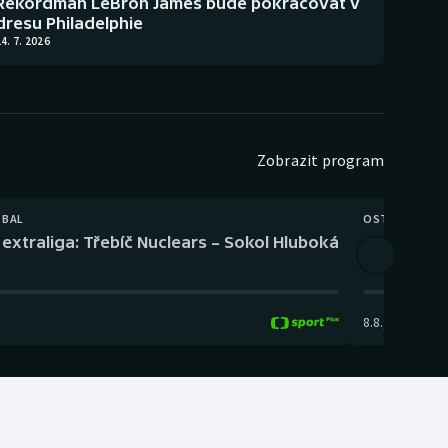
Rekordman LeBron James bude pokračovat v
dresu Philadelphie
4. 7. 2026
Zobrazit program
TBAL
OSTATNÍ
extraliga: Třebíč Nuclears – Sokol Hluboká
Orientační
8.8.
,
14:00
-
17: