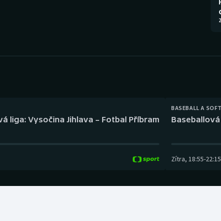
Moderní pětiboj
Triatlon
2
Motorsport
Veslování
Olympijské hry
Vodní slalom
Parasport
Volejbal
Plavání
Ostatní
BASEBALL A SOF
á liga: Vysočina Jihlava – Fotbal Příbram
Baseballová 
Plážový volejbal
Zítra
,
18:55
-
22:15